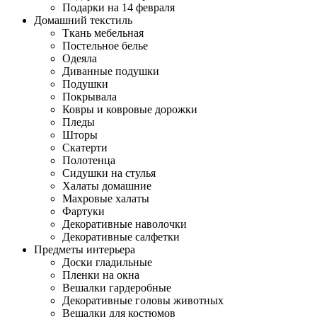
Подарки на 14 февраля
Домашний текстиль
Ткань мебельная
Постельное белье
Одеяла
Диванные подушки
Подушки
Покрывала
Ковры и ковровые дорожки
Пледы
Шторы
Скатерти
Полотенца
Сидушки на стулья
Халаты домашние
Махровые халаты
Фартуки
Декоративные наволочки
Декоративные салфетки
Предметы интерьера
Доски гладильные
Пленки на окна
Вешалки гардеробные
Декоративные головы животных
Вешалки для костюмов