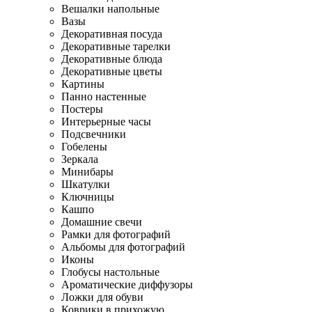
Вешалки напольные
Вазы
Декоративная посуда
Декоративные тарелки
Декоративные блюда
Декоративные цветы
Картины
Панно настенные
Постеры
Интерьерные часы
Подсвечники
Гобелены
Зеркала
Минибары
Шкатулки
Ключницы
Кашпо
Домашние свечи
Рамки для фотографий
Альбомы для фотографий
Иконы
Глобусы настольные
Ароматические диффузоры
Ложки для обуви
Коврики в прихожую