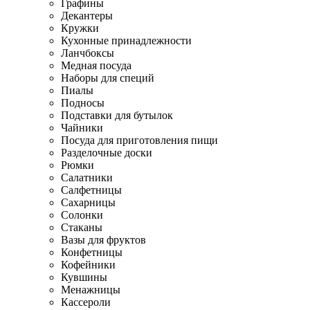
Графины
Декантеры
Кружки
Кухонные принадлежности
Ланчбоксы
Медная посуда
Наборы для специй
Пиалы
Подносы
Подставки для бутылок
Чайники
Посуда для приготовления пищи
Разделочные доски
Рюмки
Салатники
Салфетницы
Сахарницы
Солонки
Стаканы
Вазы для фруктов
Конфетницы
Кофейники
Кувшины
Менажницы
Кассероли