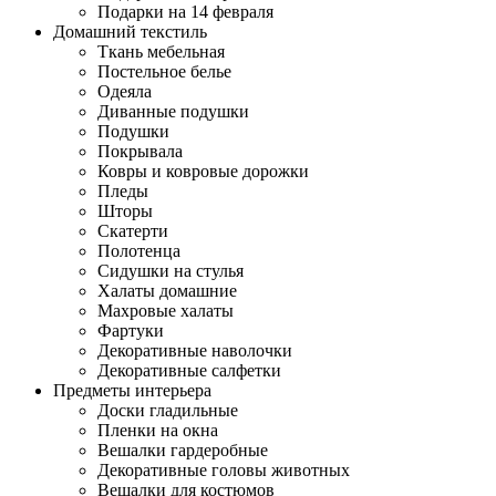
Подарки на 14 февраля
Домашний текстиль
Ткань мебельная
Постельное белье
Одеяла
Диванные подушки
Подушки
Покрывала
Ковры и ковровые дорожки
Пледы
Шторы
Скатерти
Полотенца
Сидушки на стулья
Халаты домашние
Махровые халаты
Фартуки
Декоративные наволочки
Декоративные салфетки
Предметы интерьера
Доски гладильные
Пленки на окна
Вешалки гардеробные
Декоративные головы животных
Вешалки для костюмов