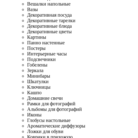
Вешалки напольные
Вазы
Декоративная посуда
Декоративные тарелки
Декоративные блюда
Декоративные цветы
Картины
Панно настенные
Постеры
Интерьерные часы
Подсвечники
Гобелены
Зеркала
Минибары
Шкатулки
Ключницы
Кашпо
Домашние свечи
Рамки для фотографий
Альбомы для фотографий
Иконы
Глобусы настольные
Ароматические диффузоры
Ложки для обуви
Коврики в прихожую