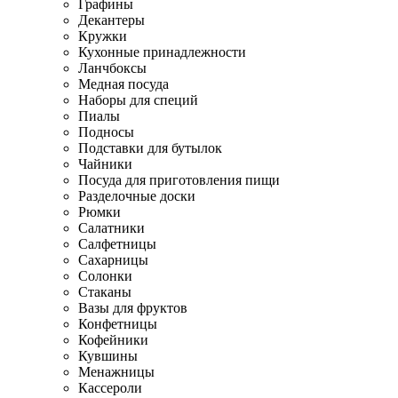
Графины
Декантеры
Кружки
Кухонные принадлежности
Ланчбоксы
Медная посуда
Наборы для специй
Пиалы
Подносы
Подставки для бутылок
Чайники
Посуда для приготовления пищи
Разделочные доски
Рюмки
Салатники
Салфетницы
Сахарницы
Солонки
Стаканы
Вазы для фруктов
Конфетницы
Кофейники
Кувшины
Менажницы
Кассероли