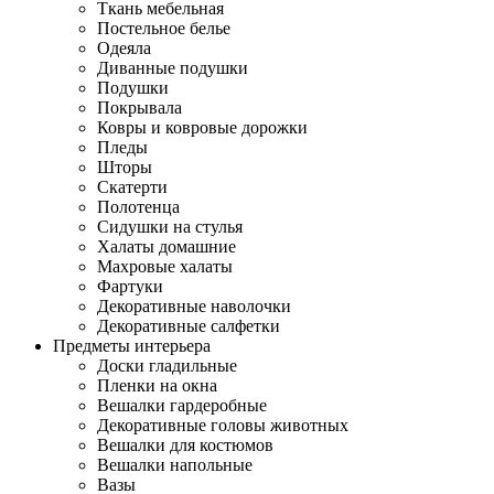
Ткань мебельная
Постельное белье
Одеяла
Диванные подушки
Подушки
Покрывала
Ковры и ковровые дорожки
Пледы
Шторы
Скатерти
Полотенца
Сидушки на стулья
Халаты домашние
Махровые халаты
Фартуки
Декоративные наволочки
Декоративные салфетки
Предметы интерьера
Доски гладильные
Пленки на окна
Вешалки гардеробные
Декоративные головы животных
Вешалки для костюмов
Вешалки напольные
Вазы