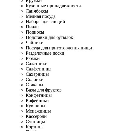
Кружки
Кухонные принадлежности
Ланчбоксы
Медная посуда
Наборы для специй
Пиалы
Подносы
Подставки для бутылок
Чайники
Посуда для приготовления пищи
Разделочные доски
Рюмки
Салатники
Салфетницы
Сахарницы
Солонки
Стаканы
Вазы для фруктов
Конфетницы
Кофейники
Кувшины
Менажницы
Кассероли
Супницы
Корзины