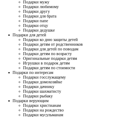
Подарки мужу
Подарки любимому
Подарки другу
Подарки для брата
Подарки папе
Подарки отцу
Подарки дедушке
Подарки для детей
Подарки ко дню защиты детей
Подарки детям от родственников
Подарки для детей по поводам
Подарки детям по возрасту
Оригинальные подарки детям
Игрушки в подарок детям
Подарки детям по стоимости
Подарки по интересам
Подарки госслужащему
Подарки домохозяйке
Подарки дачнику
Подарки шахматисту
Подарки рыбаку
Подарки верующим
Подарки христианам
Подарки на рождество
Подарки мусульманам