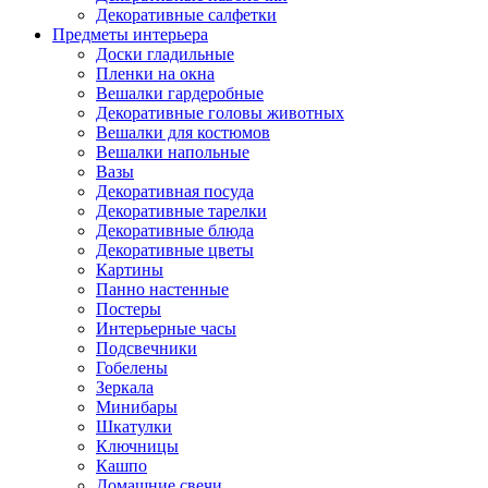
Декоративные салфетки
Предметы интерьера
Доски гладильные
Пленки на окна
Вешалки гардеробные
Декоративные головы животных
Вешалки для костюмов
Вешалки напольные
Вазы
Декоративная посуда
Декоративные тарелки
Декоративные блюда
Декоративные цветы
Картины
Панно настенные
Постеры
Интерьерные часы
Подсвечники
Гобелены
Зеркала
Минибары
Шкатулки
Ключницы
Кашпо
Домашние свечи