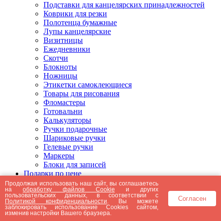
Подставки для канцелярских принадлежностей
Коврики для резки
Полотенца бумажные
Лупы канцелярские
Визитницы
Ежедневники
Скотчи
Блокноты
Ножницы
Этикетки самоклеющиеся
Товары для рисования
Фломастеры
Готовальни
Калькуляторы
Ручки подарочные
Шариковые ручки
Гелевые ручки
Маркеры
Блоки для записей
Подарки по цене
Подарки от 5000 рублей
Продолжая использовать наш сайт, вы соглашаетесь
на
обработку файлов Cookie
и других
Подарки до 5000 рублей
пользовательских данных, в соответствии с
Согласен
Подарки до 3000 рублей
Политикой конфиденциальности
. Вы можете
заблокировать использование Cookies сайтом,
Подарки до 2000 рублей
изменив настройки Вашего браузера.
Подарки до 1000 рублей