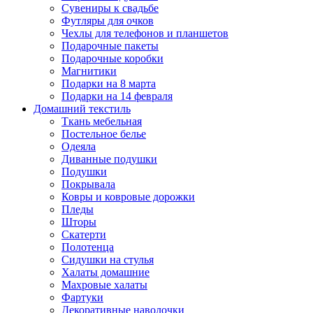
Сувениры к свадьбе
Футляры для очков
Чехлы для телефонов и планшетов
Подарочные пакеты
Подарочные коробки
Магнитики
Подарки на 8 марта
Подарки на 14 февраля
Домашний текстиль
Ткань мебельная
Постельное белье
Одеяла
Диванные подушки
Подушки
Покрывала
Ковры и ковровые дорожки
Пледы
Шторы
Скатерти
Полотенца
Сидушки на стулья
Халаты домашние
Махровые халаты
Фартуки
Декоративные наволочки