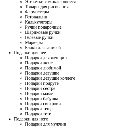
Этикетки самоклеющиеся
Товары для рисования
Фломастеры
Готовальни
Калькуляторы
Ручки подарочные
Шариковые ручки
Гелевые ручки
Маркеры
Блоки для записей
Подарки для нее
Подарки для женщин
Подарки жене
Подарки любимой
Подарки девушке
Подарки девушке коллеге
Подарки подруге
Подарки сестре
Подарки маме
Подарки бабушке
Подарки свекрови
Подарки теще
Подарки тете
Подарки для него
Подарки для мужчин