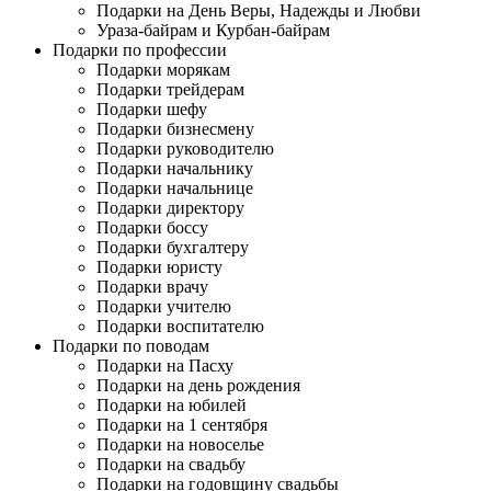
Подарки на День Веры, Надежды и Любви
Ураза-байрам и Курбан-байрам
Подарки по профессии
Подарки морякам
Подарки трейдерам
Подарки шефу
Подарки бизнесмену
Подарки руководителю
Подарки начальнику
Подарки начальнице
Подарки директору
Подарки боссу
Подарки бухгалтеру
Подарки юристу
Подарки врачу
Подарки учителю
Подарки воспитателю
Подарки по поводам
Подарки на Пасху
Подарки на день рождения
Подарки на юбилей
Подарки на 1 сентября
Подарки на новоселье
Подарки на свадьбу
Подарки на годовщину свадьбы