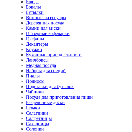
Блюда
Бокалы
Бутылки
Винные аксессуары
Деревянная посуда
Камни для виски
Гейзерные кофеварки
Графины
Декантеры
Кружки
Кухонные принадлежности
Ланчбоксы
Медная посуда
Наборы для специй
Пиалы
Подносы
Подставки для бутылок
Чайники
Посуда для приготовления пищи
Разделочные доски
Рюмки
Салатники
Салфетницы
Сахарницы
Солонки