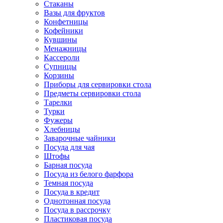
Стаканы
Вазы для фруктов
Конфетницы
Кофейники
Кувшины
Менажницы
Кассероли
Супницы
Корзины
Приборы для сервировки стола
Предметы сервировки стола
Тарелки
Турки
Фужеры
Хлебницы
Заварочные чайники
Посуда для чая
Штофы
Барная посуда
Посуда из белого фарфора
Темная посуда
Посуда в кредит
Однотонная посуда
Посуда в рассрочку
Пластиковая посуда