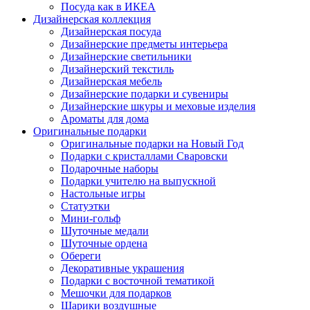
Посуда как в ИКЕА
Дизайнерская коллекция
Дизайнерская посуда
Дизайнерские предметы интерьера
Дизайнерские светильники
Дизайнерский текстиль
Дизайнерская мебель
Дизайнерские подарки и сувениры
Дизайнерские шкуры и меховые изделия
Ароматы для дома
Оригинальные подарки
Оригинальные подарки на Новый Год
Подарки с кристаллами Сваровски
Подарочные наборы
Подарки учителю на выпускной
Настольные игры
Статуэтки
Мини-гольф
Шуточные медали
Шуточные ордена
Обереги
Декоративные украшения
Подарки с восточной тематикой
Мешочки для подарков
Шарики воздушные