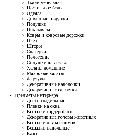
Ткань мебельная
Постельное белье
Одеяла
Диванные подушки
Подушки
Покрывала
Ковры и ковровые дорожки
Пледы
Шторы
Скатерти
Полотенца
Сидушки на стулья
Халаты домашние
Махровые халаты
Фартуки
Декоративные наволочки
Декоративные салфетки
Предметы интерьера
Доски гладильные
Пленки на окна
Вешалки гардеробные
Декоративные головы животных
Вешалки для костюмов
Вешалки напольные
Вазы