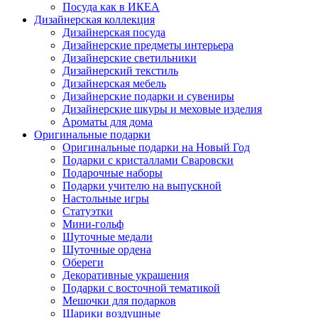
Посуда как в ИКЕА
Дизайнерская коллекция
Дизайнерская посуда
Дизайнерские предметы интерьера
Дизайнерские светильники
Дизайнерский текстиль
Дизайнерская мебель
Дизайнерские подарки и сувениры
Дизайнерские шкуры и меховые изделия
Ароматы для дома
Оригинальные подарки
Оригинальные подарки на Новый Год
Подарки с кристаллами Сваровски
Подарочные наборы
Подарки учителю на выпускной
Настольные игры
Статуэтки
Мини-гольф
Шуточные медали
Шуточные ордена
Обереги
Декоративные украшения
Подарки с восточной тематикой
Мешочки для подарков
Шарики воздушные