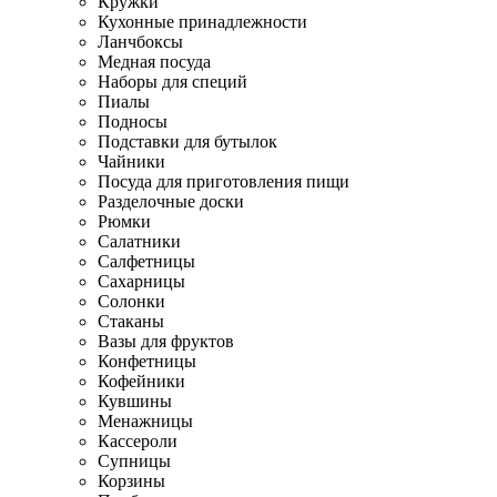
Кружки
Кухонные принадлежности
Ланчбоксы
Медная посуда
Наборы для специй
Пиалы
Подносы
Подставки для бутылок
Чайники
Посуда для приготовления пищи
Разделочные доски
Рюмки
Салатники
Салфетницы
Сахарницы
Солонки
Стаканы
Вазы для фруктов
Конфетницы
Кофейники
Кувшины
Менажницы
Кассероли
Супницы
Корзины