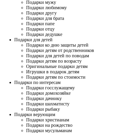
Подарки мужу
Подарки любимому
Подарки другу
Подарки для брата
Подарки папе
Подарки отцу
Подарки дедушке
Подарки для детей
Подарки ко дню защиты детей
Подарки детям от родственников
Подарки для детей по поводам
Подарки детям по возрасту
Оригинальные подарки детям
Игрушки в подарок детям
Подарки детям по стоимости
Подарки по интересам
Подарки госслужащему
Подарки домохозяйке
Подарки дачнику
Подарки шахматисту
Подарки рыбаку
Подарки верующим
Подарки христианам
Подарки на рождество
Подарки мусульманам