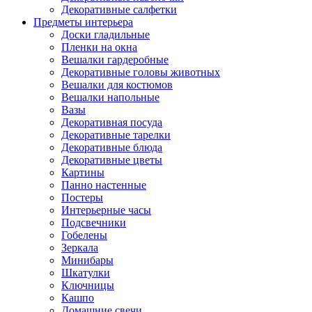
Декоративные салфетки
Предметы интерьера
Доски гладильные
Пленки на окна
Вешалки гардеробные
Декоративные головы животных
Вешалки для костюмов
Вешалки напольные
Вазы
Декоративная посуда
Декоративные тарелки
Декоративные блюда
Декоративные цветы
Картины
Панно настенные
Постеры
Интерьерные часы
Подсвечники
Гобелены
Зеркала
Минибары
Шкатулки
Ключницы
Кашпо
Домашние свечи