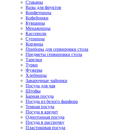
Стаканы
Вазы для фруктов
Конфетницы
Кофейники
Кувшины
Менажницы
Кассероли
Супницы
Корзины
Приборы для сервировки стола
Предметы сервировки стола
Тарелки
Турки
Фужеры
Хлебницы
Заварочные чайники
Посуда для чая
Штофы
Барная посуда
Посуда из белого фарфора
Темная посуда
Посуда в кредит
Однотонная посуда
Посуда в рассрочку
Пластиковая посуда