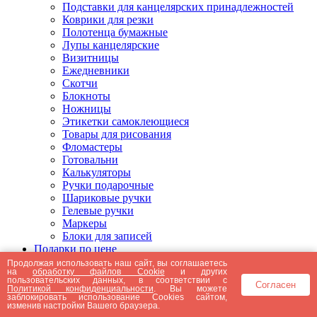
Подставки для канцелярских принадлежностей
Коврики для резки
Полотенца бумажные
Лупы канцелярские
Визитницы
Ежедневники
Скотчи
Блокноты
Ножницы
Этикетки самоклеющиеся
Товары для рисования
Фломастеры
Готовальни
Калькуляторы
Ручки подарочные
Шариковые ручки
Гелевые ручки
Маркеры
Блоки для записей
Подарки по цене
Подарки от 5000 рублей
Продолжая использовать наш сайт, вы соглашаетесь
на
обработку файлов Cookie
и других
Подарки до 5000 рублей
пользовательских данных, в соответствии с
Согласен
Подарки до 3000 рублей
Политикой конфиденциальности
. Вы можете
заблокировать использование Cookies сайтом,
Подарки до 2000 рублей
изменив настройки Вашего браузера.
Подарки до 1000 рублей