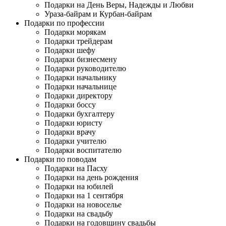
Подарки на День Веры, Надежды и Любви
Ураза-байрам и Курбан-байрам
Подарки по профессии
Подарки морякам
Подарки трейдерам
Подарки шефу
Подарки бизнесмену
Подарки руководителю
Подарки начальнику
Подарки начальнице
Подарки директору
Подарки боссу
Подарки бухгалтеру
Подарки юристу
Подарки врачу
Подарки учителю
Подарки воспитателю
Подарки по поводам
Подарки на Пасху
Подарки на день рождения
Подарки на юбилей
Подарки на 1 сентября
Подарки на новоселье
Подарки на свадьбу
Подарки на годовщину свадьбы