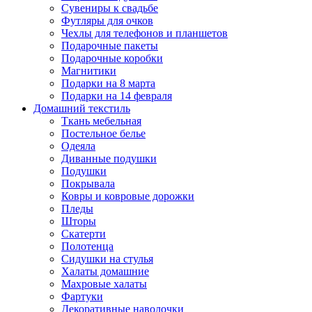
Сувениры к свадьбе
Футляры для очков
Чехлы для телефонов и планшетов
Подарочные пакеты
Подарочные коробки
Магнитики
Подарки на 8 марта
Подарки на 14 февраля
Домашний текстиль
Ткань мебельная
Постельное белье
Одеяла
Диванные подушки
Подушки
Покрывала
Ковры и ковровые дорожки
Пледы
Шторы
Скатерти
Полотенца
Сидушки на стулья
Халаты домашние
Махровые халаты
Фартуки
Декоративные наволочки