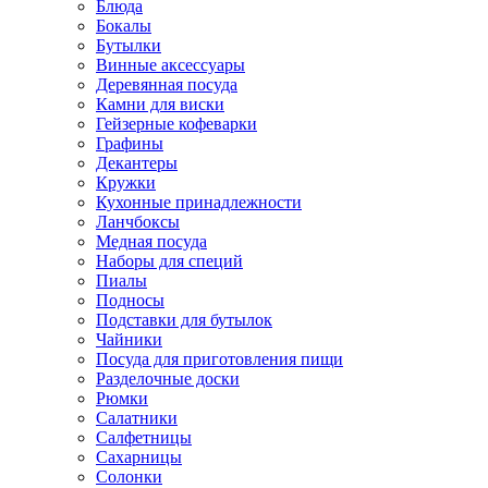
Блюда
Бокалы
Бутылки
Винные аксессуары
Деревянная посуда
Камни для виски
Гейзерные кофеварки
Графины
Декантеры
Кружки
Кухонные принадлежности
Ланчбоксы
Медная посуда
Наборы для специй
Пиалы
Подносы
Подставки для бутылок
Чайники
Посуда для приготовления пищи
Разделочные доски
Рюмки
Салатники
Салфетницы
Сахарницы
Солонки