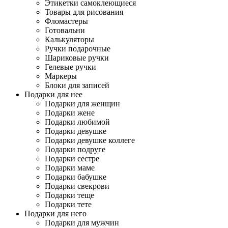
Этикетки самоклеющиеся
Товары для рисования
Фломастеры
Готовальни
Калькуляторы
Ручки подарочные
Шариковые ручки
Гелевые ручки
Маркеры
Блоки для записей
Подарки для нее
Подарки для женщин
Подарки жене
Подарки любимой
Подарки девушке
Подарки девушке коллеге
Подарки подруге
Подарки сестре
Подарки маме
Подарки бабушке
Подарки свекрови
Подарки теще
Подарки тете
Подарки для него
Подарки для мужчин