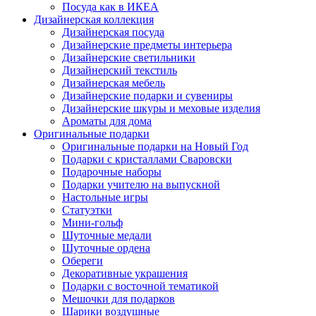
Посуда как в ИКЕА
Дизайнерская коллекция
Дизайнерская посуда
Дизайнерские предметы интерьера
Дизайнерские светильники
Дизайнерский текстиль
Дизайнерская мебель
Дизайнерские подарки и сувениры
Дизайнерские шкуры и меховые изделия
Ароматы для дома
Оригинальные подарки
Оригинальные подарки на Новый Год
Подарки с кристаллами Сваровски
Подарочные наборы
Подарки учителю на выпускной
Настольные игры
Статуэтки
Мини-гольф
Шуточные медали
Шуточные ордена
Обереги
Декоративные украшения
Подарки с восточной тематикой
Мешочки для подарков
Шарики воздушные