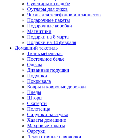
Сувениры к свадьбе
Футляры для очков
Чехлы для телефонов и планшетов
Подарочные пакеты
Подарочные коробки
Магнитики
Подарки на 8 марта
Подарки на 14 февраля
Домашний текстиль
Ткань мебельная
Постельное белье
Одеяла
Диванные подушки
Подушки
Покрывала
Ковры и ковровые дорожки
Пледы
Шторы
Скатерти
Полотенца
Сидушки на стулья
Халаты домашние
Махровые халаты
Фартуки
Декоративные наволочки