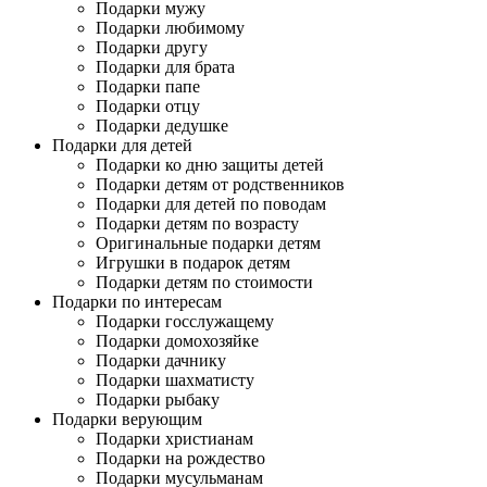
Подарки мужу
Подарки любимому
Подарки другу
Подарки для брата
Подарки папе
Подарки отцу
Подарки дедушке
Подарки для детей
Подарки ко дню защиты детей
Подарки детям от родственников
Подарки для детей по поводам
Подарки детям по возрасту
Оригинальные подарки детям
Игрушки в подарок детям
Подарки детям по стоимости
Подарки по интересам
Подарки госслужащему
Подарки домохозяйке
Подарки дачнику
Подарки шахматисту
Подарки рыбаку
Подарки верующим
Подарки христианам
Подарки на рождество
Подарки мусульманам