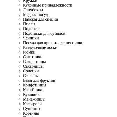
Кружки
Кухонные принадлежности
Ланчбоксы
Медная посуда
Наборы для специй
Пиалы
Подносы
Подставки для бутылок
Чайники
Посуда для приготовления пищи
Разделочные доски
Рюмки
Салатники
Салфетницы
Сахарницы
Солонки
Стаканы
Вазы для фруктов
Конфетницы
Кофейники
Кувшины
Менажницы
Кассероли
Супницы
Корзины