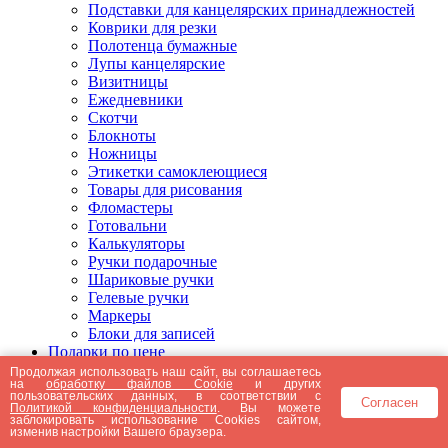
Подставки для канцелярских принадлежностей
Коврики для резки
Полотенца бумажные
Лупы канцелярские
Визитницы
Ежедневники
Скотчи
Блокноты
Ножницы
Этикетки самоклеющиеся
Товары для рисования
Фломастеры
Готовальни
Калькуляторы
Ручки подарочные
Шариковые ручки
Гелевые ручки
Маркеры
Блоки для записей
Подарки по цене
Подарки от 5000 рублей
Продолжая использовать наш сайт, вы соглашаетесь
на
обработку файлов Cookie
и других
Подарки до 5000 рублей
пользовательских данных, в соответствии с
Согласен
Подарки до 3000 рублей
Политикой конфиденциальности
. Вы можете
заблокировать использование Cookies сайтом,
Подарки до 2000 рублей
изменив настройки Вашего браузера.
Подарки до 1000 рублей