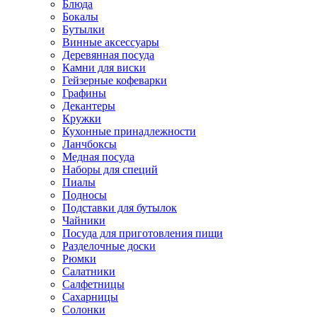
Блюда
Бокалы
Бутылки
Винные аксессуары
Деревянная посуда
Камни для виски
Гейзерные кофеварки
Графины
Декантеры
Кружки
Кухонные принадлежности
Ланчбоксы
Медная посуда
Наборы для специй
Пиалы
Подносы
Подставки для бутылок
Чайники
Посуда для приготовления пищи
Разделочные доски
Рюмки
Салатники
Салфетницы
Сахарницы
Солонки