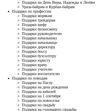
Подарки на День Веры, Надежды и Любви
Ураза-байрам и Курбан-байрам
Подарки по профессии
Подарки морякам
Подарки трейдерам
Подарки шефу
Подарки бизнесмену
Подарки руководителю
Подарки начальнику
Подарки начальнице
Подарки директору
Подарки боссу
Подарки бухгалтеру
Подарки юристу
Подарки врачу
Подарки учителю
Подарки воспитателю
Подарки по поводам
Подарки на Пасху
Подарки на день рождения
Подарки на юбилей
Подарки на 1 сентября
Подарки на новоселье
Подарки на свадьбу
Подарки на годовщину свадьбы