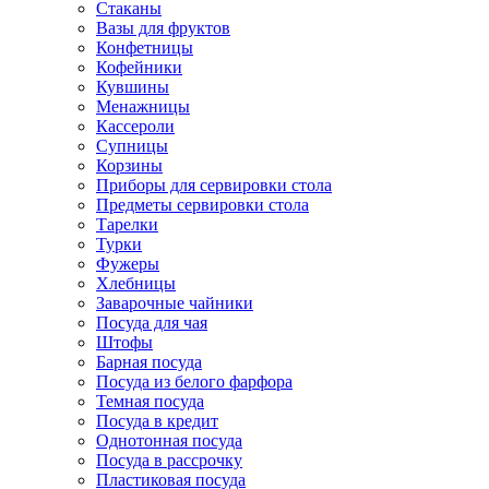
Стаканы
Вазы для фруктов
Конфетницы
Кофейники
Кувшины
Менажницы
Кассероли
Супницы
Корзины
Приборы для сервировки стола
Предметы сервировки стола
Тарелки
Турки
Фужеры
Хлебницы
Заварочные чайники
Посуда для чая
Штофы
Барная посуда
Посуда из белого фарфора
Темная посуда
Посуда в кредит
Однотонная посуда
Посуда в рассрочку
Пластиковая посуда