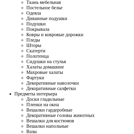
Ткань мебельная
Постельное белье
Одеяла
Диванные подушки
Подушки
Покрывала
Ковры и ковровые дорожки
Пледы
Шторы
Скатерти
Полотенца
Сидушки на стулья
Халаты домашние
Махровые халаты
Фартуки
Декоративные наволочки
Декоративные салфетки
Предметы интерьера
Доски гладильные
Пленки на окна
Вешалки гардеробные
Декоративные головы животных
Вешалки для костюмов
Вешалки напольные
Вазы