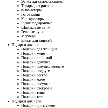
Этикетки самоклеющиеся
Товары для рисования
Фломастеры
Готовальни
Калькуляторы
Ручки подарочные
Шариковые ручки
Гелевые ручки
Маркеры
Блоки для записей
Подарки для нее
Подарки для женщин
Подарки жене
Подарки любимой
Подарки девушке
Подарки девушке коллеге
Подарки подруге
Подарки сестре
Подарки маме
Подарки бабушке
Подарки свекрови
Подарки теще
Подарки тете
Подарки для него
Подарки для мужчин