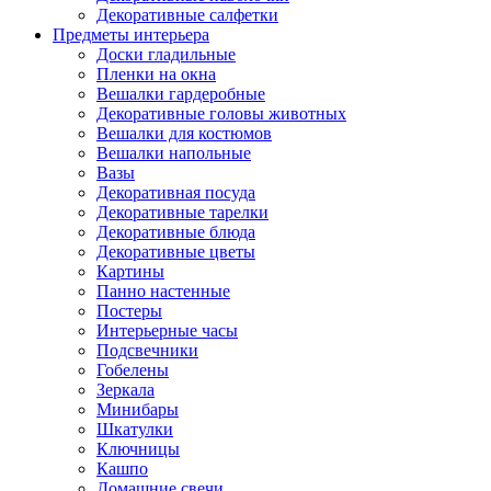
Декоративные салфетки
Предметы интерьера
Доски гладильные
Пленки на окна
Вешалки гардеробные
Декоративные головы животных
Вешалки для костюмов
Вешалки напольные
Вазы
Декоративная посуда
Декоративные тарелки
Декоративные блюда
Декоративные цветы
Картины
Панно настенные
Постеры
Интерьерные часы
Подсвечники
Гобелены
Зеркала
Минибары
Шкатулки
Ключницы
Кашпо
Домашние свечи