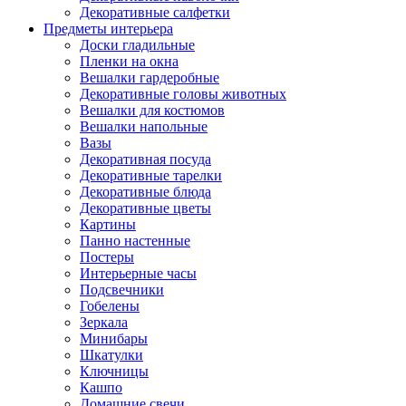
Декоративные салфетки
Предметы интерьера
Доски гладильные
Пленки на окна
Вешалки гардеробные
Декоративные головы животных
Вешалки для костюмов
Вешалки напольные
Вазы
Декоративная посуда
Декоративные тарелки
Декоративные блюда
Декоративные цветы
Картины
Панно настенные
Постеры
Интерьерные часы
Подсвечники
Гобелены
Зеркала
Минибары
Шкатулки
Ключницы
Кашпо
Домашние свечи