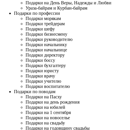
Подарки на День Веры, Надежды и Любви
Ураза-байрам и Курбан-байрам
Подарки по профессии
Подарки морякам
Подарки трейдерам
Подарки шефу
Подарки бизнесмену
Подарки руководителю
Подарки начальнику
Подарки начальнице
Подарки директору
Подарки боссу
Подарки бухгалтеру
Подарки юристу
Подарки врачу
Подарки учителю
Подарки воспитателю
Подарки по поводам
Подарки на Пасху
Подарки на день рождения
Подарки на юбилей
Подарки на 1 сентября
Подарки на новоселье
Подарки на свадьбу
Подарки на годовщину свадьбы