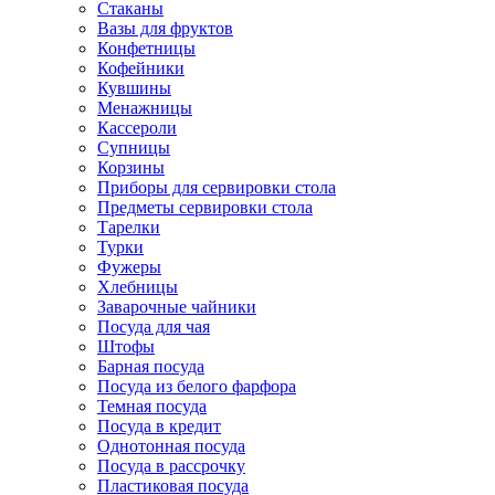
Стаканы
Вазы для фруктов
Конфетницы
Кофейники
Кувшины
Менажницы
Кассероли
Супницы
Корзины
Приборы для сервировки стола
Предметы сервировки стола
Тарелки
Турки
Фужеры
Хлебницы
Заварочные чайники
Посуда для чая
Штофы
Барная посуда
Посуда из белого фарфора
Темная посуда
Посуда в кредит
Однотонная посуда
Посуда в рассрочку
Пластиковая посуда