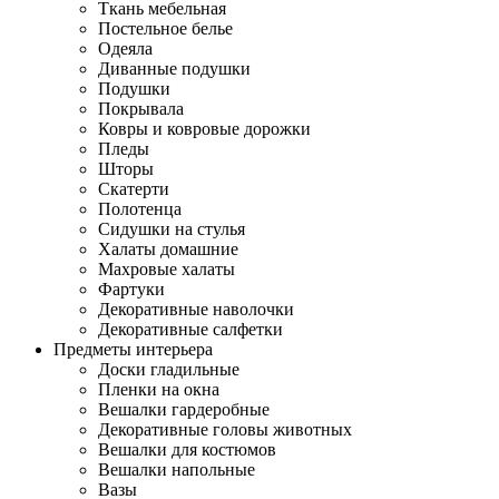
Ткань мебельная
Постельное белье
Одеяла
Диванные подушки
Подушки
Покрывала
Ковры и ковровые дорожки
Пледы
Шторы
Скатерти
Полотенца
Сидушки на стулья
Халаты домашние
Махровые халаты
Фартуки
Декоративные наволочки
Декоративные салфетки
Предметы интерьера
Доски гладильные
Пленки на окна
Вешалки гардеробные
Декоративные головы животных
Вешалки для костюмов
Вешалки напольные
Вазы