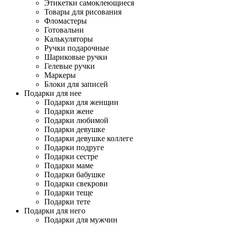
Этикетки самоклеющиеся
Товары для рисования
Фломастеры
Готовальни
Калькуляторы
Ручки подарочные
Шариковые ручки
Гелевые ручки
Маркеры
Блоки для записей
Подарки для нее
Подарки для женщин
Подарки жене
Подарки любимой
Подарки девушке
Подарки девушке коллеге
Подарки подруге
Подарки сестре
Подарки маме
Подарки бабушке
Подарки свекрови
Подарки теще
Подарки тете
Подарки для него
Подарки для мужчин