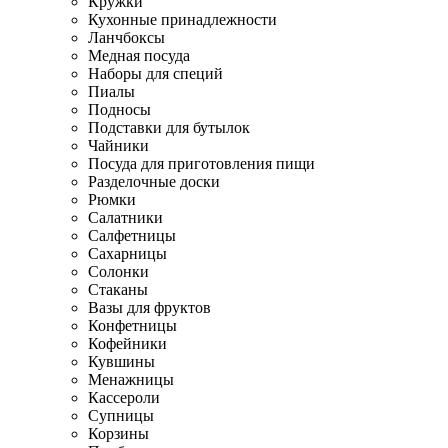
Кружки
Кухонные принадлежности
Ланчбоксы
Медная посуда
Наборы для специй
Пиалы
Подносы
Подставки для бутылок
Чайники
Посуда для приготовления пищи
Разделочные доски
Рюмки
Салатники
Салфетницы
Сахарницы
Солонки
Стаканы
Вазы для фруктов
Конфетницы
Кофейники
Кувшины
Менажницы
Кассероли
Супницы
Корзины