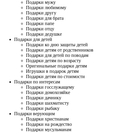
Подарки мужу
Подарки любимому
Подарки другу
Подарки для брата
Подарки папе
Подарки отцу
Подарки дедушке
Подарки для детей
Подарки ко дню защиты детей
Подарки детям от родственников
Подарки для детей по поводам
Подарки детям по возрасту
Оригинальные подарки детям
Игрушки в подарок детям
Подарки детям по стоимости
Подарки по интересам
Подарки госслужащему
Подарки домохозяйке
Подарки дачнику
Подарки шахматисту
Подарки рыбаку
Подарки верующим
Подарки христианам
Подарки на рождество
Подарки мусульманам