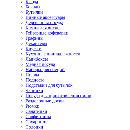
Блюда
Бокалы
Бутылки
Винные аксессуары
Деревянная посуда
Камни для виски
Гейзерные кофеварки
Графины
Декантеры
Кружки
Кухонные принадлежности
Ланчбоксы
Медная посуда
Наборы для специй
Пиалы
Подносы
Подставки для бутылок
Чайники
Посуда для приготовления пищи
Разделочные доски
Рюмки
Салатники
Салфетницы
Сахарницы
Солонки