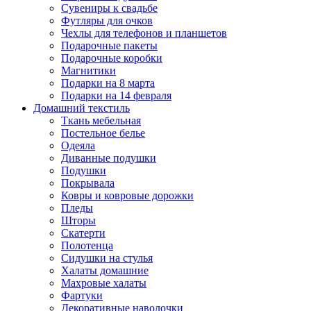
Сувениры к свадьбе
Футляры для очков
Чехлы для телефонов и планшетов
Подарочные пакеты
Подарочные коробки
Магнитики
Подарки на 8 марта
Подарки на 14 февраля
Домашний текстиль
Ткань мебельная
Постельное белье
Одеяла
Диванные подушки
Подушки
Покрывала
Ковры и ковровые дорожки
Пледы
Шторы
Скатерти
Полотенца
Сидушки на стулья
Халаты домашние
Махровые халаты
Фартуки
Декоративные наволочки