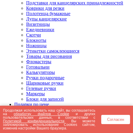
Подставки для канцелярских принадлежностей
Коврики для резки
Полотенца бумажные
Лупы канцелярские
Визитницы
Ежедневники
Скотчи
Блокноты
Ножницы
Этикетки самоклеющиеся
Товары для рисования
Фломастеры
Готовальни
Калькуляторы
Ручки подарочные
Шариковые ручки
Гелевые ручки
Маркеры
Блоки для записей
Подарки по цене
Подарки от 5000 рублей
Продолжая использовать наш сайт, вы соглашаетесь
на
обработку файлов Cookie
и других
Подарки до 5000 рублей
пользовательских данных, в соответствии с
Согласен
Подарки до 3000 рублей
Политикой конфиденциальности
. Вы можете
заблокировать использование Cookies сайтом,
Подарки до 2000 рублей
изменив настройки Вашего браузера.
Подарки до 1000 рублей