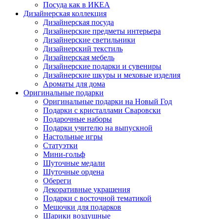
Посуда как в ИКЕА
Дизайнерская коллекция
Дизайнерская посуда
Дизайнерские предметы интерьера
Дизайнерские светильники
Дизайнерский текстиль
Дизайнерская мебель
Дизайнерские подарки и сувениры
Дизайнерские шкуры и меховые изделия
Ароматы для дома
Оригинальные подарки
Оригинальные подарки на Новый Год
Подарки с кристаллами Сваровски
Подарочные наборы
Подарки учителю на выпускной
Настольные игры
Статуэтки
Мини-гольф
Шуточные медали
Шуточные ордена
Обереги
Декоративные украшения
Подарки с восточной тематикой
Мешочки для подарков
Шарики воздушные