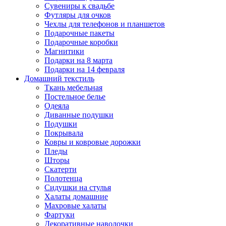
Сувениры к свадьбе
Футляры для очков
Чехлы для телефонов и планшетов
Подарочные пакеты
Подарочные коробки
Магнитики
Подарки на 8 марта
Подарки на 14 февраля
Домашний текстиль
Ткань мебельная
Постельное белье
Одеяла
Диванные подушки
Подушки
Покрывала
Ковры и ковровые дорожки
Пледы
Шторы
Скатерти
Полотенца
Сидушки на стулья
Халаты домашние
Махровые халаты
Фартуки
Декоративные наволочки