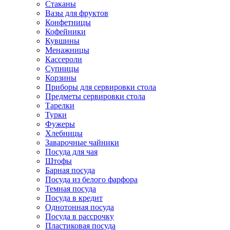
Стаканы
Вазы для фруктов
Конфетницы
Кофейники
Кувшины
Менажницы
Кассероли
Супницы
Корзины
Приборы для сервировки стола
Предметы сервировки стола
Тарелки
Турки
Фужеры
Хлебницы
Заварочные чайники
Посуда для чая
Штофы
Барная посуда
Посуда из белого фарфора
Темная посуда
Посуда в кредит
Однотонная посуда
Посуда в рассрочку
Пластиковая посуда