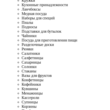
Кружки
Кухонные принадлежности
Ланчбоксы
Медная посуда
Наборы для специй
Пиалы
Подносы
Подставки для бутылок
Чайники
Посуда для приготовления пищи
Разделочные доски
Рюмки
Салатники
Салфетницы
Сахарницы
Солонки
Стаканы
Вазы для фруктов
Конфетницы
Кофейники
Кувшины
Менажницы
Кассероли
Супницы
Корзины