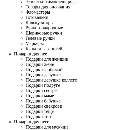
Этикетки самоклеющиеся
Товары для рисования
Фломастеры
Готовальни
Калькуляторы
Ручки подарочные
Шариковые ручки
Гелевые ручки
Маркеры
Блоки для записей
Подарки для нее
Подарки для женщин
Подарки жене
Подарки любимой
Подарки девушке
Подарки девушке коллеге
Подарки подруге
Подарки сестре
Подарки маме
Подарки бабушке
Подарки свекрови
Подарки теще
Подарки тете
Подарки для него
Подарки для мужчин