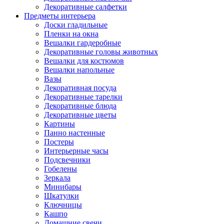
Декоративные салфетки
Предметы интерьера
Доски гладильные
Пленки на окна
Вешалки гардеробные
Декоративные головы животных
Вешалки для костюмов
Вешалки напольные
Вазы
Декоративная посуда
Декоративные тарелки
Декоративные блюда
Декоративные цветы
Картины
Панно настенные
Постеры
Интерьерные часы
Подсвечники
Гобелены
Зеркала
Минибары
Шкатулки
Ключницы
Кашпо
Домашние свечи