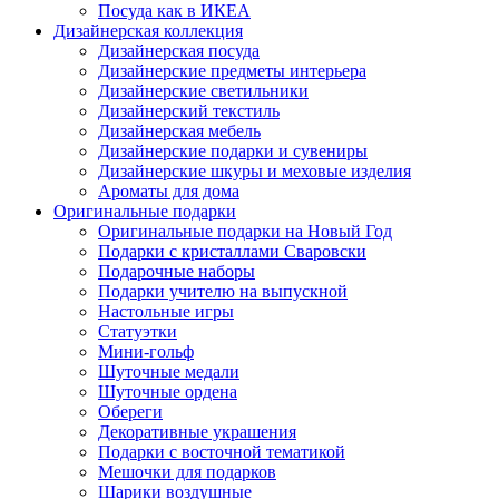
Посуда как в ИКЕА
Дизайнерская коллекция
Дизайнерская посуда
Дизайнерские предметы интерьера
Дизайнерские светильники
Дизайнерский текстиль
Дизайнерская мебель
Дизайнерские подарки и сувениры
Дизайнерские шкуры и меховые изделия
Ароматы для дома
Оригинальные подарки
Оригинальные подарки на Новый Год
Подарки с кристаллами Сваровски
Подарочные наборы
Подарки учителю на выпускной
Настольные игры
Статуэтки
Мини-гольф
Шуточные медали
Шуточные ордена
Обереги
Декоративные украшения
Подарки с восточной тематикой
Мешочки для подарков
Шарики воздушные