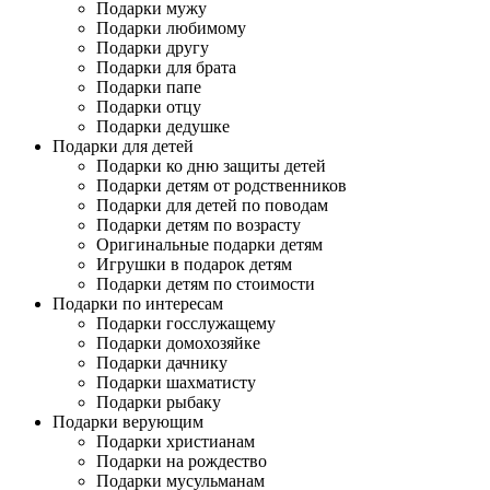
Подарки мужу
Подарки любимому
Подарки другу
Подарки для брата
Подарки папе
Подарки отцу
Подарки дедушке
Подарки для детей
Подарки ко дню защиты детей
Подарки детям от родственников
Подарки для детей по поводам
Подарки детям по возрасту
Оригинальные подарки детям
Игрушки в подарок детям
Подарки детям по стоимости
Подарки по интересам
Подарки госслужащему
Подарки домохозяйке
Подарки дачнику
Подарки шахматисту
Подарки рыбаку
Подарки верующим
Подарки христианам
Подарки на рождество
Подарки мусульманам