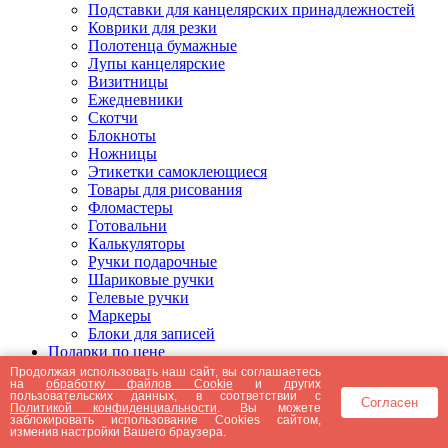
Подставки для канцелярских принадлежностей
Коврики для резки
Полотенца бумажные
Лупы канцелярские
Визитницы
Ежедневники
Скотчи
Блокноты
Ножницы
Этикетки самоклеющиеся
Товары для рисования
Фломастеры
Готовальни
Калькуляторы
Ручки подарочные
Шариковые ручки
Гелевые ручки
Маркеры
Блоки для записей
Подарки по цене
Подарки от 5000 рублей
Продолжая использовать наш сайт, вы соглашаетесь
на
обработку файлов Cookie
и других
Подарки до 5000 рублей
пользовательских данных, в соответствии с
Согласен
Подарки до 3000 рублей
Политикой конфиденциальности
. Вы можете
заблокировать использование Cookies сайтом,
Подарки до 2000 рублей
изменив настройки Вашего браузера.
Подарки до 1000 рублей