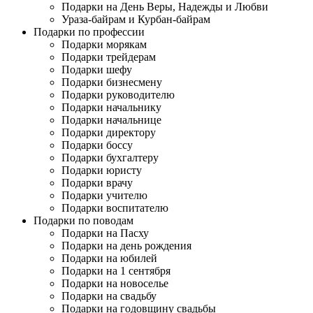
Подарки на День Веры, Надежды и Любви
Ураза-байрам и Курбан-байрам
Подарки по профессии
Подарки морякам
Подарки трейдерам
Подарки шефу
Подарки бизнесмену
Подарки руководителю
Подарки начальнику
Подарки начальнице
Подарки директору
Подарки боссу
Подарки бухгалтеру
Подарки юристу
Подарки врачу
Подарки учителю
Подарки воспитателю
Подарки по поводам
Подарки на Пасху
Подарки на день рождения
Подарки на юбилей
Подарки на 1 сентября
Подарки на новоселье
Подарки на свадьбу
Подарки на годовщину свадьбы