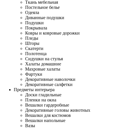
Ткань мебельная
Постельное белье
Одеяла
Диванные подушки
Подушки
Покрывала
Ковры и ковровые дорожки
Пледы
Шторы
Скатерти
Полотенца
Сидушки на стулья
Халаты домашние
Махровые халаты
Фартуки
Декоративные наволочки
Декоративные салфетки
Предметы интерьера
Доски гладильные
Пленки на окна
Вешалки гардеробные
Декоративные головы животных
Вешалки для костюмов
Вешалки напольные
Вазы