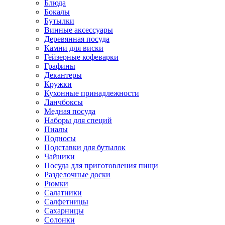
Блюда
Бокалы
Бутылки
Винные аксессуары
Деревянная посуда
Камни для виски
Гейзерные кофеварки
Графины
Декантеры
Кружки
Кухонные принадлежности
Ланчбоксы
Медная посуда
Наборы для специй
Пиалы
Подносы
Подставки для бутылок
Чайники
Посуда для приготовления пищи
Разделочные доски
Рюмки
Салатники
Салфетницы
Сахарницы
Солонки