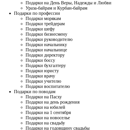
Подарки на День Веры, Надежды и Любви
Ураза-байрам и Курбан-байрам
Подарки по профессии
Подарки морякам
Подарки трейдерам
Подарки шефу
Подарки бизнесмену
Подарки руководителю
Подарки начальнику
Подарки начальнице
Подарки директору
Подарки боссу
Подарки бухгалтеру
Подарки юристу
Подарки врачу
Подарки учителю
Подарки воспитателю
Подарки по поводам
Подарки на Пасху
Подарки на день рождения
Подарки на юбилей
Подарки на 1 сентября
Подарки на новоселье
Подарки на свадьбу
Подарки на годовщину свадьбы