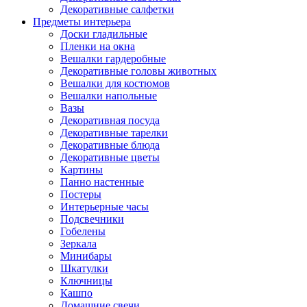
Декоративные салфетки
Предметы интерьера
Доски гладильные
Пленки на окна
Вешалки гардеробные
Декоративные головы животных
Вешалки для костюмов
Вешалки напольные
Вазы
Декоративная посуда
Декоративные тарелки
Декоративные блюда
Декоративные цветы
Картины
Панно настенные
Постеры
Интерьерные часы
Подсвечники
Гобелены
Зеркала
Минибары
Шкатулки
Ключницы
Кашпо
Домашние свечи