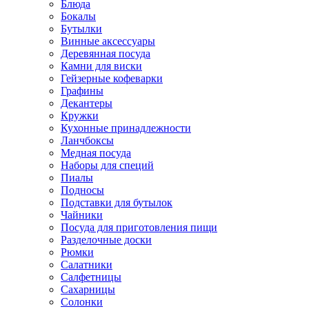
Блюда
Бокалы
Бутылки
Винные аксессуары
Деревянная посуда
Камни для виски
Гейзерные кофеварки
Графины
Декантеры
Кружки
Кухонные принадлежности
Ланчбоксы
Медная посуда
Наборы для специй
Пиалы
Подносы
Подставки для бутылок
Чайники
Посуда для приготовления пищи
Разделочные доски
Рюмки
Салатники
Салфетницы
Сахарницы
Солонки