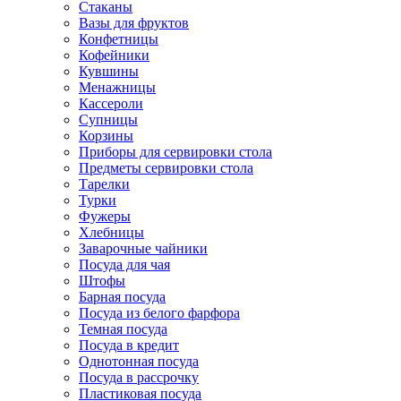
Стаканы
Вазы для фруктов
Конфетницы
Кофейники
Кувшины
Менажницы
Кассероли
Супницы
Корзины
Приборы для сервировки стола
Предметы сервировки стола
Тарелки
Турки
Фужеры
Хлебницы
Заварочные чайники
Посуда для чая
Штофы
Барная посуда
Посуда из белого фарфора
Темная посуда
Посуда в кредит
Однотонная посуда
Посуда в рассрочку
Пластиковая посуда