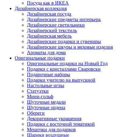
Посуда как в ИКЕА
Дизайнерская коллекция
Дизайнерская посуда
Дизайнерские предметы интерьера
Дизайнерские светильники
Дизайнерский текстиль
Дизайнерская мебель
Дизайнерские подарки и сувениры
Дизайнерские шкуры и меховые изделия
Ароматы для дома
Оригинальные подарки
Оригинальные подарки на Новый Год
Подарки с кристаллами Сваровски
Подарочные наборы
Подарки учителю на выпускной
Настольные игры
Статуэтки
Мини-гольф
Шуточные медали
Шуточные ордена
Обереги
Декоративные украшения
Подарки с восточной тематикой
Мешочки для подарков
Шарики воздушные