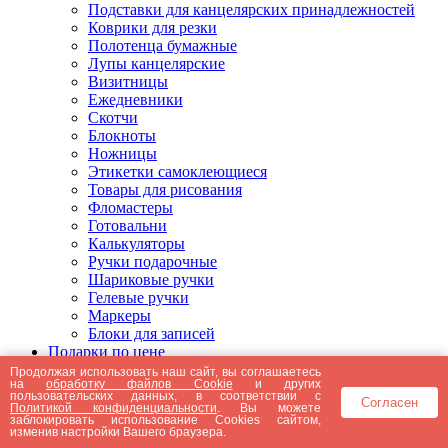
Подставки для канцелярских принадлежностей
Коврики для резки
Полотенца бумажные
Лупы канцелярские
Визитницы
Ежедневники
Скотчи
Блокноты
Ножницы
Этикетки самоклеющиеся
Товары для рисования
Фломастеры
Готовальни
Калькуляторы
Ручки подарочные
Шариковые ручки
Гелевые ручки
Маркеры
Блоки для записей
Подарки по цене
Подарки от 5000 рублей
Продолжая использовать наш сайт, вы соглашаетесь
на
обработку файлов Cookie
и других
Подарки до 5000 рублей
пользовательских данных, в соответствии с
Согласен
Подарки до 3000 рублей
Политикой конфиденциальности
. Вы можете
заблокировать использование Cookies сайтом,
Подарки до 2000 рублей
изменив настройки Вашего браузера.
Подарки до 1000 рублей