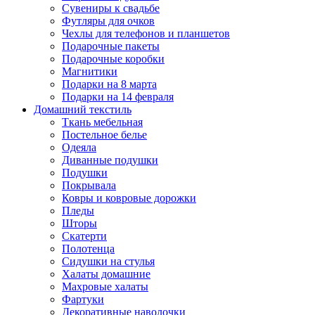
Сувениры к свадьбе
Футляры для очков
Чехлы для телефонов и планшетов
Подарочные пакеты
Подарочные коробки
Магнитики
Подарки на 8 марта
Подарки на 14 февраля
Домашний текстиль
Ткань мебельная
Постельное белье
Одеяла
Диванные подушки
Подушки
Покрывала
Ковры и ковровые дорожки
Пледы
Шторы
Скатерти
Полотенца
Сидушки на стулья
Халаты домашние
Махровые халаты
Фартуки
Декоративные наволочки