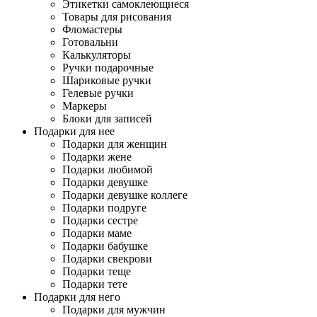
Этикетки самоклеющиеся
Товары для рисования
Фломастеры
Готовальни
Калькуляторы
Ручки подарочные
Шариковые ручки
Гелевые ручки
Маркеры
Блоки для записей
Подарки для нее
Подарки для женщин
Подарки жене
Подарки любимой
Подарки девушке
Подарки девушке коллеге
Подарки подруге
Подарки сестре
Подарки маме
Подарки бабушке
Подарки свекрови
Подарки теще
Подарки тете
Подарки для него
Подарки для мужчин