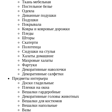
Ткань мебельная
Постельное белье
Одеяла
Диванные подушки
Подушки
Покрывала
Ковры и ковровые дорожки
Пледы
Шторы
Скатерти
Полотенца
Сидушки на стулья
Халаты домашние
Махровые халаты
Фартуки
Декоративные наволочки
Декоративные салфетки
Предметы интерьера
Доски гладильные
Пленки на окна
Вешалки гардеробные
Декоративные головы животных
Вешалки для костюмов
Вешалки напольные
Вазы