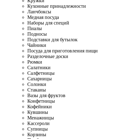
Кружки
Кухонные принадлежности
Ланчбоксы
Медная посуда
Наборы для специй
Пиалы
Подносы
Подставки для бутылок
Чайники
Посуда для приготовления пищи
Разделочные доски
Рюмки
Салатники
Салфетницы
Сахарницы
Солонки
Стаканы
Вазы для фруктов
Конфетницы
Кофейники
Кувшины
Менажницы
Кассероли
Супницы
Корзины