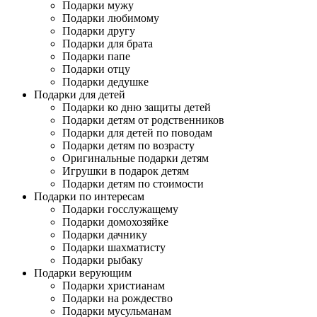
Подарки мужу
Подарки любимому
Подарки другу
Подарки для брата
Подарки папе
Подарки отцу
Подарки дедушке
Подарки для детей
Подарки ко дню защиты детей
Подарки детям от родственников
Подарки для детей по поводам
Подарки детям по возрасту
Оригинальные подарки детям
Игрушки в подарок детям
Подарки детям по стоимости
Подарки по интересам
Подарки госслужащему
Подарки домохозяйке
Подарки дачнику
Подарки шахматисту
Подарки рыбаку
Подарки верующим
Подарки христианам
Подарки на рождество
Подарки мусульманам