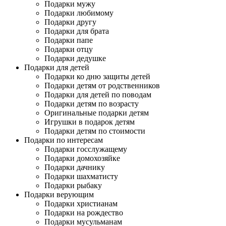
Подарки мужу
Подарки любимому
Подарки другу
Подарки для брата
Подарки папе
Подарки отцу
Подарки дедушке
Подарки для детей
Подарки ко дню защиты детей
Подарки детям от родственников
Подарки для детей по поводам
Подарки детям по возрасту
Оригинальные подарки детям
Игрушки в подарок детям
Подарки детям по стоимости
Подарки по интересам
Подарки госслужащему
Подарки домохозяйке
Подарки дачнику
Подарки шахматисту
Подарки рыбаку
Подарки верующим
Подарки христианам
Подарки на рождество
Подарки мусульманам