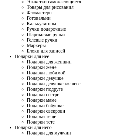
Этикетки самоклеющиеся
Товары для рисования
Фломастеры
Готовальни
Калькуляторы
Ручки подарочные
Шариковые ручки
Гелевые ручки
Маркеры
Блоки для записей
Подарки для нее
Подарки для женщин
Подарки жене
Подарки любимой
Подарки девушке
Подарки девушке коллеге
Подарки подруге
Подарки сестре
Подарки маме
Подарки бабушке
Подарки свекрови
Подарки теще
Подарки тете
Подарки для него
Подарки для мужчин