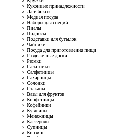
Кружки
Кухонные принадлежности
Ланчбоксы
Медная посуда
Наборы для специй
Пиалы
Подносы
Подставки для бутылок
Чайники
Посуда для приготовления пищи
Разделочные доски
Рюмки
Салатники
Салфетницы
Сахарницы
Солонки
Стаканы
Вазы для фруктов
Конфетницы
Кофейники
Кувшины
Менажницы
Кассероли
Супницы
Корзины