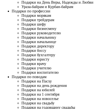
Подарки на День Веры, Надежды и Любви
Ураза-байрам и Курбан-байрам
Подарки по профессии
Подарки морякам
Подарки трейдерам
Подарки шефу
Подарки бизнесмену
Подарки руководителю
Подарки начальнику
Подарки начальнице
Подарки директору
Подарки боссу
Подарки бухгалтеру
Подарки юристу
Подарки врачу
Подарки учителю
Подарки воспитателю
Подарки по поводам
Подарки на Пасху
Подарки на день рождения
Подарки на юбилей
Подарки на 1 сентября
Подарки на новоселье
Подарки на свадьбу
Подарки на годовщину свадьбы