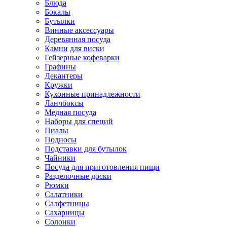
Блюда
Бокалы
Бутылки
Винные аксессуары
Деревянная посуда
Камни для виски
Гейзерные кофеварки
Графины
Декантеры
Кружки
Кухонные принадлежности
Ланчбоксы
Медная посуда
Наборы для специй
Пиалы
Подносы
Подставки для бутылок
Чайники
Посуда для приготовления пищи
Разделочные доски
Рюмки
Салатники
Салфетницы
Сахарницы
Солонки