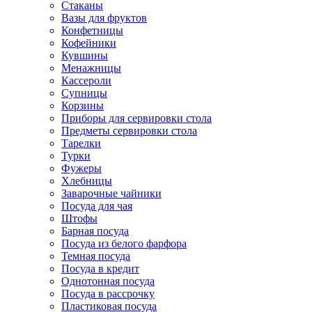
Стаканы
Вазы для фруктов
Конфетницы
Кофейники
Кувшины
Менажницы
Кассероли
Супницы
Корзины
Приборы для сервировки стола
Предметы сервировки стола
Тарелки
Турки
Фужеры
Хлебницы
Заварочные чайники
Посуда для чая
Штофы
Барная посуда
Посуда из белого фарфора
Темная посуда
Посуда в кредит
Однотонная посуда
Посуда в рассрочку
Пластиковая посуда