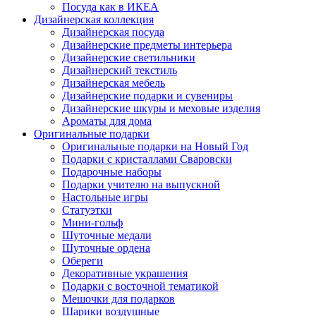
Посуда как в ИКЕА
Дизайнерская коллекция
Дизайнерская посуда
Дизайнерские предметы интерьера
Дизайнерские светильники
Дизайнерский текстиль
Дизайнерская мебель
Дизайнерские подарки и сувениры
Дизайнерские шкуры и меховые изделия
Ароматы для дома
Оригинальные подарки
Оригинальные подарки на Новый Год
Подарки с кристаллами Сваровски
Подарочные наборы
Подарки учителю на выпускной
Настольные игры
Статуэтки
Мини-гольф
Шуточные медали
Шуточные ордена
Обереги
Декоративные украшения
Подарки с восточной тематикой
Мешочки для подарков
Шарики воздушные