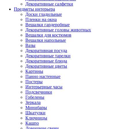
Декоративные салфетки
Предметы интерьера
Доски гладильные
Пленки на окна
Вешалки гардеробные
Декоративные головы животных
Вешалки для костюмов
Вешалки напольные
Вазы
Декоративная посуда
Декоративные тарелки
Декоративные блюда
Декоративные цветы
Картины
Панно настенные
Постеры
Интерьерные часы
Подсвечники
Гобелены
Зеркала
Минибары
Шкатулки
Ключницы
Кашпо
Домашние свечи