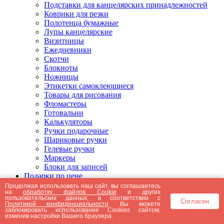
Подставки для канцелярских принадлежностей
Коврики для резки
Полотенца бумажные
Лупы канцелярские
Визитницы
Ежедневники
Скотчи
Блокноты
Ножницы
Этикетки самоклеющиеся
Товары для рисования
Фломастеры
Готовальни
Калькуляторы
Ручки подарочные
Шариковые ручки
Гелевые ручки
Маркеры
Блоки для записей
Подарки по цене
Подарки от 5000 рублей
Продолжая использовать наш сайт, вы соглашаетесь
на
обработку файлов Cookie
и других
Подарки до 5000 рублей
пользовательских данных, в соответствии с
Согласен
Подарки до 3000 рублей
Политикой конфиденциальности
. Вы можете
заблокировать использование Cookies сайтом,
Подарки до 2000 рублей
изменив настройки Вашего браузера.
Подарки до 1000 рублей