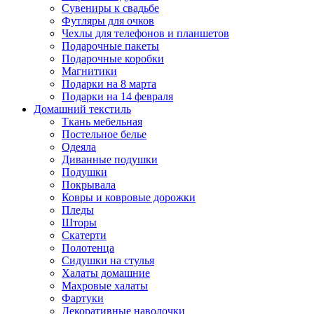
Сувениры к свадьбе
Футляры для очков
Чехлы для телефонов и планшетов
Подарочные пакеты
Подарочные коробки
Магнитики
Подарки на 8 марта
Подарки на 14 февраля
Домашний текстиль
Ткань мебельная
Постельное белье
Одеяла
Диванные подушки
Подушки
Покрывала
Ковры и ковровые дорожки
Пледы
Шторы
Скатерти
Полотенца
Сидушки на стулья
Халаты домашние
Махровые халаты
Фартуки
Декоративные наволочки