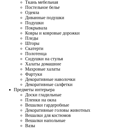
Ткань мебельная
Постельное белье
Одеяла
Диванные подушки
Подушки
Покрывала
Ковры и ковровые дорожки
Пледы
Шторы
Скатерти
Полотенца
Сидушки на стулья
Халаты домашние
Махровые халаты
Фартуки
Декоративные наволочки
Декоративные салфетки
Предметы интерьера
Доски гладильные
Пленки на окна
Вешалки гардеробные
Декоративные головы животных
Вешалки для костюмов
Вешалки напольные
Вазы