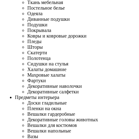
Ткань мебельная
Постельное белье
Одеяла
Диванные подушки
Подушки
Покрывала
Ковры и ковровые дорожки
Пледы
Шторы
Скатерти
Полотенца
Сидушки на стулья
Халаты домашние
Махровые халаты
Фартуки
Декоративные наволочки
Декоративные салфетки
Предметы интерьера
Доски гладильные
Пленки на окна
Вешалки гардеробные
Декоративные головы животных
Вешалки для костюмов
Вешалки напольные
Вазы