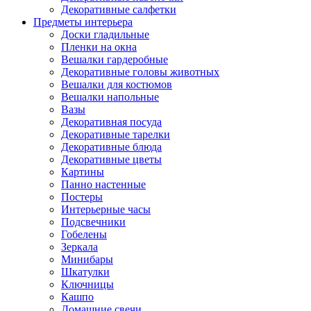
Декоративные салфетки
Предметы интерьера
Доски гладильные
Пленки на окна
Вешалки гардеробные
Декоративные головы животных
Вешалки для костюмов
Вешалки напольные
Вазы
Декоративная посуда
Декоративные тарелки
Декоративные блюда
Декоративные цветы
Картины
Панно настенные
Постеры
Интерьерные часы
Подсвечники
Гобелены
Зеркала
Минибары
Шкатулки
Ключницы
Кашпо
Домашние свечи