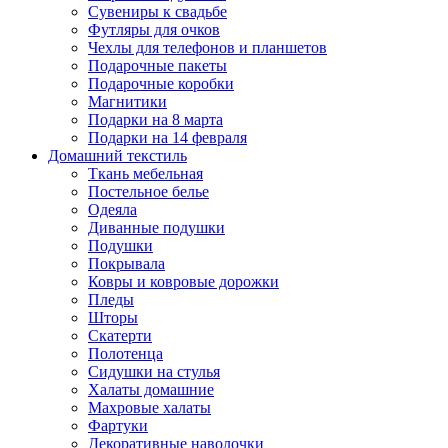
Сувениры к свадьбе
Футляры для очков
Чехлы для телефонов и планшетов
Подарочные пакеты
Подарочные коробки
Магнитики
Подарки на 8 марта
Подарки на 14 февраля
Домашний текстиль
Ткань мебельная
Постельное белье
Одеяла
Диванные подушки
Подушки
Покрывала
Ковры и ковровые дорожки
Пледы
Шторы
Скатерти
Полотенца
Сидушки на стулья
Халаты домашние
Махровые халаты
Фартуки
Декоративные наволочки