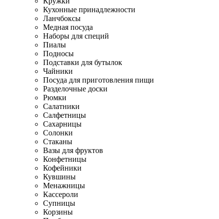
Кружки
Кухонные принадлежности
Ланчбоксы
Медная посуда
Наборы для специй
Пиалы
Подносы
Подставки для бутылок
Чайники
Посуда для приготовления пищи
Разделочные доски
Рюмки
Салатники
Салфетницы
Сахарницы
Солонки
Стаканы
Вазы для фруктов
Конфетницы
Кофейники
Кувшины
Менажницы
Кассероли
Супницы
Корзины