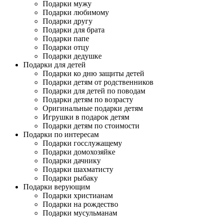
Подарки мужу
Подарки любимому
Подарки другу
Подарки для брата
Подарки папе
Подарки отцу
Подарки дедушке
Подарки для детей
Подарки ко дню защиты детей
Подарки детям от родственников
Подарки для детей по поводам
Подарки детям по возрасту
Оригинальные подарки детям
Игрушки в подарок детям
Подарки детям по стоимости
Подарки по интересам
Подарки госслужащему
Подарки домохозяйке
Подарки дачнику
Подарки шахматисту
Подарки рыбаку
Подарки верующим
Подарки христианам
Подарки на рождество
Подарки мусульманам