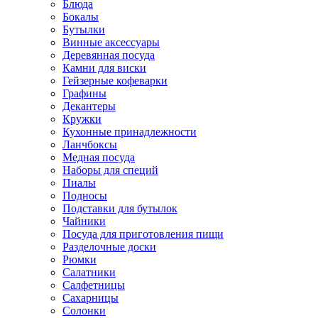
Блюда
Бокалы
Бутылки
Винные аксессуары
Деревянная посуда
Камни для виски
Гейзерные кофеварки
Графины
Декантеры
Кружки
Кухонные принадлежности
Ланчбоксы
Медная посуда
Наборы для специй
Пиалы
Подносы
Подставки для бутылок
Чайники
Посуда для приготовления пищи
Разделочные доски
Рюмки
Салатники
Салфетницы
Сахарницы
Солонки