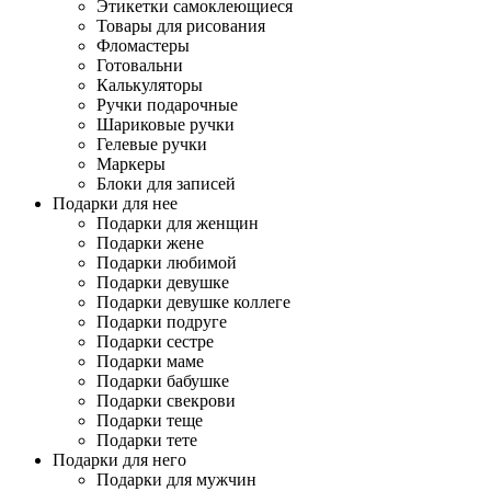
Этикетки самоклеющиеся
Товары для рисования
Фломастеры
Готовальни
Калькуляторы
Ручки подарочные
Шариковые ручки
Гелевые ручки
Маркеры
Блоки для записей
Подарки для нее
Подарки для женщин
Подарки жене
Подарки любимой
Подарки девушке
Подарки девушке коллеге
Подарки подруге
Подарки сестре
Подарки маме
Подарки бабушке
Подарки свекрови
Подарки теще
Подарки тете
Подарки для него
Подарки для мужчин