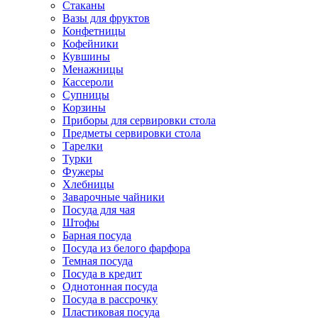
Стаканы
Вазы для фруктов
Конфетницы
Кофейники
Кувшины
Менажницы
Кассероли
Супницы
Корзины
Приборы для сервировки стола
Предметы сервировки стола
Тарелки
Турки
Фужеры
Хлебницы
Заварочные чайники
Посуда для чая
Штофы
Барная посуда
Посуда из белого фарфора
Темная посуда
Посуда в кредит
Однотонная посуда
Посуда в рассрочку
Пластиковая посуда