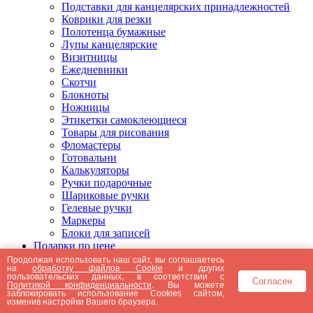
Подставки для канцелярских принадлежностей
Коврики для резки
Полотенца бумажные
Лупы канцелярские
Визитницы
Ежедневники
Скотчи
Блокноты
Ножницы
Этикетки самоклеющиеся
Товары для рисования
Фломастеры
Готовальни
Калькуляторы
Ручки подарочные
Шариковые ручки
Гелевые ручки
Маркеры
Блоки для записей
Подарки по цене
Подарки от 5000 рублей
Продолжая использовать наш сайт, вы соглашаетесь
на
обработку файлов Cookie
и других
Подарки до 5000 рублей
пользовательских данных, в соответствии с
Согласен
Подарки до 3000 рублей
Политикой конфиденциальности
. Вы можете
заблокировать использование Cookies сайтом,
Подарки до 2000 рублей
изменив настройки Вашего браузера.
Подарки до 1000 рублей