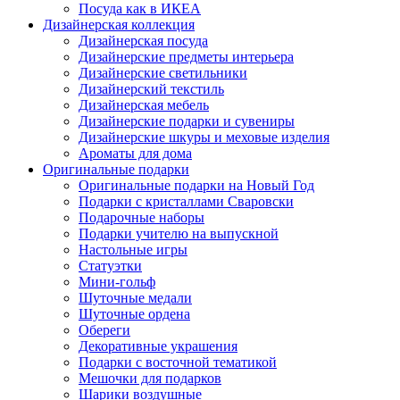
Посуда как в ИКЕА
Дизайнерская коллекция
Дизайнерская посуда
Дизайнерские предметы интерьера
Дизайнерские светильники
Дизайнерский текстиль
Дизайнерская мебель
Дизайнерские подарки и сувениры
Дизайнерские шкуры и меховые изделия
Ароматы для дома
Оригинальные подарки
Оригинальные подарки на Новый Год
Подарки с кристаллами Сваровски
Подарочные наборы
Подарки учителю на выпускной
Настольные игры
Статуэтки
Мини-гольф
Шуточные медали
Шуточные ордена
Обереги
Декоративные украшения
Подарки с восточной тематикой
Мешочки для подарков
Шарики воздушные