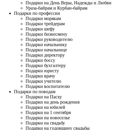
Подарки на День Веры, Надежды и Любви
Ураза-байрам и Курбан-байрам
Подарки по профессии
Подарки морякам
Подарки трейдерам
Подарки шефу
Подарки бизнесмену
Подарки руководителю
Подарки начальнику
Подарки начальнице
Подарки директору
Подарки боссу
Подарки бухгалтеру
Подарки юристу
Подарки врачу
Подарки учителю
Подарки воспитателю
Подарки по поводам
Подарки на Пасху
Подарки на день рождения
Подарки на юбилей
Подарки на 1 сентября
Подарки на новоселье
Подарки на свадьбу
Подарки на годовщину свадьбы