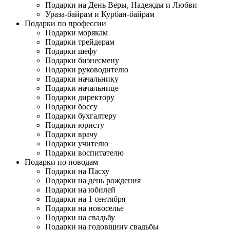
Подарки на День Веры, Надежды и Любви
Ураза-байрам и Курбан-байрам
Подарки по профессии
Подарки морякам
Подарки трейдерам
Подарки шефу
Подарки бизнесмену
Подарки руководителю
Подарки начальнику
Подарки начальнице
Подарки директору
Подарки боссу
Подарки бухгалтеру
Подарки юристу
Подарки врачу
Подарки учителю
Подарки воспитателю
Подарки по поводам
Подарки на Пасху
Подарки на день рождения
Подарки на юбилей
Подарки на 1 сентября
Подарки на новоселье
Подарки на свадьбу
Подарки на годовщину свадьбы