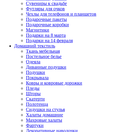
Сувениры к свадьбе
Футляры для очков
Чехлы для телефонов и планшетов
Подарочные пакеты
Подарочные коробки
Магнитики
Подарки на 8 марта
Подарки на 14 февраля
Домашний текстиль
Ткань мебельная
Постельное белье
Одеяла
Диванные подушки
Подушки
Покрывала
Ковры и ковровые дорожки
Пледы
Шторы
Скатерти
Полотенца
Сидушки на стулья
Халаты домашние
Махровые халаты
Фартуки
Декоративные наволочки