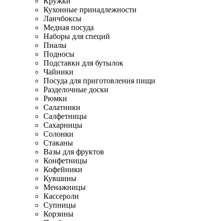
Кружки
Кухонные принадлежности
Ланчбоксы
Медная посуда
Наборы для специй
Пиалы
Подносы
Подставки для бутылок
Чайники
Посуда для приготовления пищи
Разделочные доски
Рюмки
Салатники
Салфетницы
Сахарницы
Солонки
Стаканы
Вазы для фруктов
Конфетницы
Кофейники
Кувшины
Менажницы
Кассероли
Супницы
Корзины