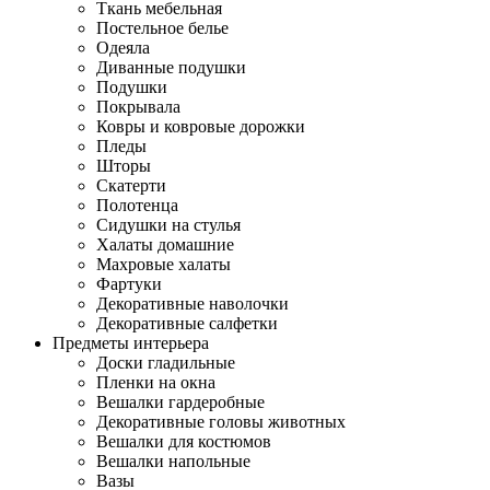
Ткань мебельная
Постельное белье
Одеяла
Диванные подушки
Подушки
Покрывала
Ковры и ковровые дорожки
Пледы
Шторы
Скатерти
Полотенца
Сидушки на стулья
Халаты домашние
Махровые халаты
Фартуки
Декоративные наволочки
Декоративные салфетки
Предметы интерьера
Доски гладильные
Пленки на окна
Вешалки гардеробные
Декоративные головы животных
Вешалки для костюмов
Вешалки напольные
Вазы