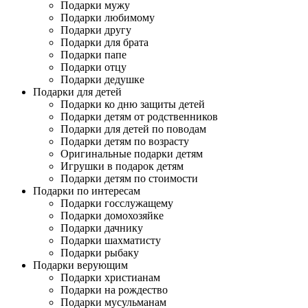
Подарки мужу
Подарки любимому
Подарки другу
Подарки для брата
Подарки папе
Подарки отцу
Подарки дедушке
Подарки для детей
Подарки ко дню защиты детей
Подарки детям от родственников
Подарки для детей по поводам
Подарки детям по возрасту
Оригинальные подарки детям
Игрушки в подарок детям
Подарки детям по стоимости
Подарки по интересам
Подарки госслужащему
Подарки домохозяйке
Подарки дачнику
Подарки шахматисту
Подарки рыбаку
Подарки верующим
Подарки христианам
Подарки на рождество
Подарки мусульманам