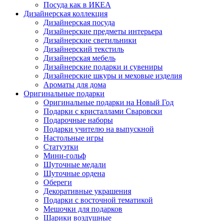
Посуда как в ИКЕА
Дизайнерская коллекция
Дизайнерская посуда
Дизайнерские предметы интерьера
Дизайнерские светильники
Дизайнерский текстиль
Дизайнерская мебель
Дизайнерские подарки и сувениры
Дизайнерские шкуры и меховые изделия
Ароматы для дома
Оригинальные подарки
Оригинальные подарки на Новый Год
Подарки с кристаллами Сваровски
Подарочные наборы
Подарки учителю на выпускной
Настольные игры
Статуэтки
Мини-гольф
Шуточные медали
Шуточные ордена
Обереги
Декоративные украшения
Подарки с восточной тематикой
Мешочки для подарков
Шарики воздушные