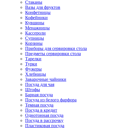
Стаканы
Вазы для фруктов
Конфетницы
Кофейники
Кувшины
Менажницы
Кассероли
Супницы
Корзины
Приборы для сервировки стола
Предметы сервировки стола
Тарелки
Турки
Фужеры
Хлебницы
Заварочные чайники
Посуда для чая
Штофы
Барная посуда
Посуда из белого фарфора
Темная посуда
Посуда в кредит
Однотонная посуда
Посуда в рассрочку
Пластиковая посуда