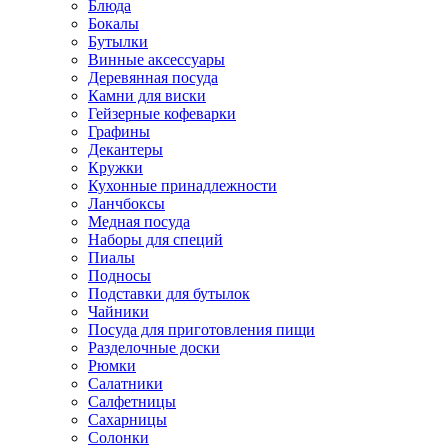
Блюда
Бокалы
Бутылки
Винные аксессуары
Деревянная посуда
Камни для виски
Гейзерные кофеварки
Графины
Декантеры
Кружки
Кухонные принадлежности
Ланчбоксы
Медная посуда
Наборы для специй
Пиалы
Подносы
Подставки для бутылок
Чайники
Посуда для приготовления пищи
Разделочные доски
Рюмки
Салатники
Салфетницы
Сахарницы
Солонки