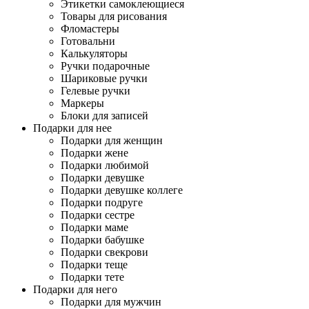
Этикетки самоклеющиеся
Товары для рисования
Фломастеры
Готовальни
Калькуляторы
Ручки подарочные
Шариковые ручки
Гелевые ручки
Маркеры
Блоки для записей
Подарки для нее
Подарки для женщин
Подарки жене
Подарки любимой
Подарки девушке
Подарки девушке коллеге
Подарки подруге
Подарки сестре
Подарки маме
Подарки бабушке
Подарки свекрови
Подарки теще
Подарки тете
Подарки для него
Подарки для мужчин