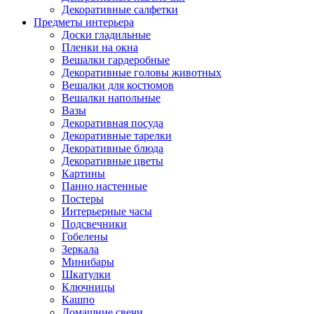
Декоративные салфетки
Предметы интерьера
Доски гладильные
Пленки на окна
Вешалки гардеробные
Декоративные головы животных
Вешалки для костюмов
Вешалки напольные
Вазы
Декоративная посуда
Декоративные тарелки
Декоративные блюда
Декоративные цветы
Картины
Панно настенные
Постеры
Интерьерные часы
Подсвечники
Гобелены
Зеркала
Минибары
Шкатулки
Ключницы
Кашпо
Домашние свечи