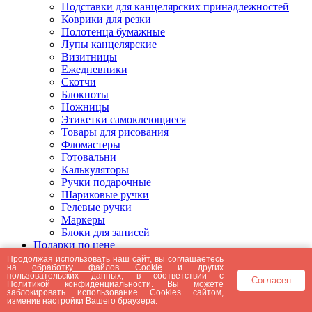
Подставки для канцелярских принадлежностей
Коврики для резки
Полотенца бумажные
Лупы канцелярские
Визитницы
Ежедневники
Скотчи
Блокноты
Ножницы
Этикетки самоклеющиеся
Товары для рисования
Фломастеры
Готовальни
Калькуляторы
Ручки подарочные
Шариковые ручки
Гелевые ручки
Маркеры
Блоки для записей
Подарки по цене
Подарки от 5000 рублей
Продолжая использовать наш сайт, вы соглашаетесь
на
обработку файлов Cookie
и других
Подарки до 5000 рублей
пользовательских данных, в соответствии с
Согласен
Подарки до 3000 рублей
Политикой конфиденциальности
. Вы можете
заблокировать использование Cookies сайтом,
Подарки до 2000 рублей
изменив настройки Вашего браузера.
Подарки до 1000 рублей