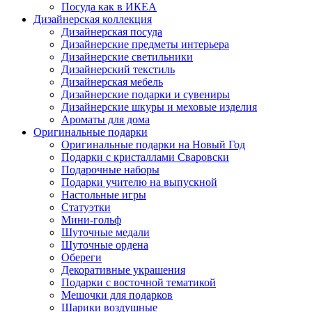
Посуда как в ИКЕА
Дизайнерская коллекция
Дизайнерская посуда
Дизайнерские предметы интерьера
Дизайнерские светильники
Дизайнерский текстиль
Дизайнерская мебель
Дизайнерские подарки и сувениры
Дизайнерские шкуры и меховые изделия
Ароматы для дома
Оригинальные подарки
Оригинальные подарки на Новый Год
Подарки с кристаллами Сваровски
Подарочные наборы
Подарки учителю на выпускной
Настольные игры
Статуэтки
Мини-гольф
Шуточные медали
Шуточные ордена
Обереги
Декоративные украшения
Подарки с восточной тематикой
Мешочки для подарков
Шарики воздушные