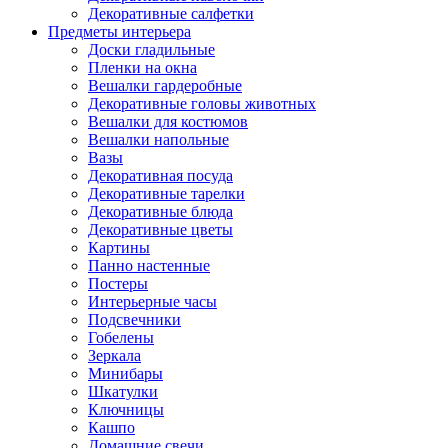
Декоративные салфетки
Предметы интерьера
Доски гладильные
Пленки на окна
Вешалки гардеробные
Декоративные головы животных
Вешалки для костюмов
Вешалки напольные
Вазы
Декоративная посуда
Декоративные тарелки
Декоративные блюда
Декоративные цветы
Картины
Панно настенные
Постеры
Интерьерные часы
Подсвечники
Гобелены
Зеркала
Минибары
Шкатулки
Ключницы
Кашпо
Домашние свечи