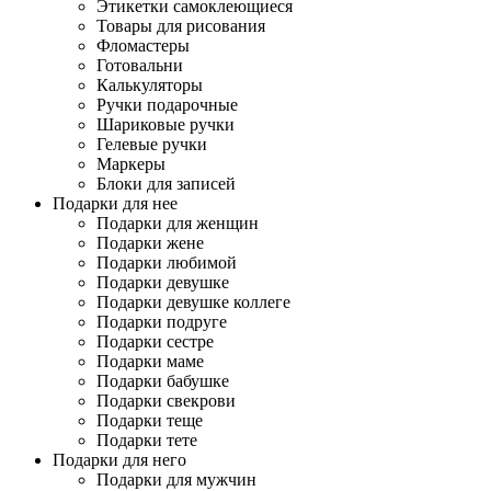
Этикетки самоклеющиеся
Товары для рисования
Фломастеры
Готовальни
Калькуляторы
Ручки подарочные
Шариковые ручки
Гелевые ручки
Маркеры
Блоки для записей
Подарки для нее
Подарки для женщин
Подарки жене
Подарки любимой
Подарки девушке
Подарки девушке коллеге
Подарки подруге
Подарки сестре
Подарки маме
Подарки бабушке
Подарки свекрови
Подарки теще
Подарки тете
Подарки для него
Подарки для мужчин