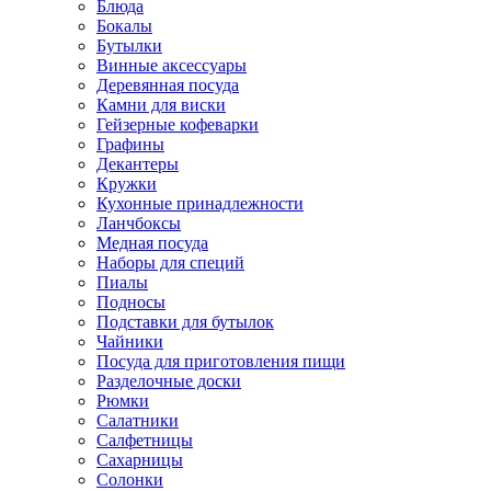
Блюда
Бокалы
Бутылки
Винные аксессуары
Деревянная посуда
Камни для виски
Гейзерные кофеварки
Графины
Декантеры
Кружки
Кухонные принадлежности
Ланчбоксы
Медная посуда
Наборы для специй
Пиалы
Подносы
Подставки для бутылок
Чайники
Посуда для приготовления пищи
Разделочные доски
Рюмки
Салатники
Салфетницы
Сахарницы
Солонки