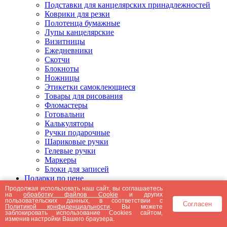
Подставки для канцелярских принадлежностей
Коврики для резки
Полотенца бумажные
Лупы канцелярские
Визитницы
Ежедневники
Скотчи
Блокноты
Ножницы
Этикетки самоклеющиеся
Товары для рисования
Фломастеры
Готовальни
Калькуляторы
Ручки подарочные
Шариковые ручки
Гелевые ручки
Маркеры
Блоки для записей
Подарки по цене
Подарки от 5000 рублей
Продолжая использовать наш сайт, вы соглашаетесь
на
обработку файлов Cookie
и других
Подарки до 5000 рублей
пользовательских данных, в соответствии с
Согласен
Подарки до 3000 рублей
Политикой конфиденциальности
. Вы можете
заблокировать использование Cookies сайтом,
Подарки до 2000 рублей
изменив настройки Вашего браузера.
Подарки до 1000 рублей