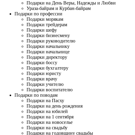
Подарки на День Веры, Надежды и Любви
Ураза-байрам и Курбан-байрам
Подарки по профессии
Подарки морякам
Подарки трейдерам
Подарки шефу
Подарки бизнесмену
Подарки руководителю
Подарки начальнику
Подарки начальнице
Подарки директору
Подарки боссу
Подарки бухгалтеру
Подарки юристу
Подарки врачу
Подарки учителю
Подарки воспитателю
Подарки по поводам
Подарки на Пасху
Подарки на день рождения
Подарки на юбилей
Подарки на 1 сентября
Подарки на новоселье
Подарки на свадьбу
Подарки на годовщину свадьбы