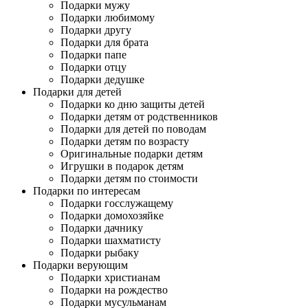
Подарки мужу
Подарки любимому
Подарки другу
Подарки для брата
Подарки папе
Подарки отцу
Подарки дедушке
Подарки для детей
Подарки ко дню защиты детей
Подарки детям от родственников
Подарки для детей по поводам
Подарки детям по возрасту
Оригинальные подарки детям
Игрушки в подарок детям
Подарки детям по стоимости
Подарки по интересам
Подарки госслужащему
Подарки домохозяйке
Подарки дачнику
Подарки шахматисту
Подарки рыбаку
Подарки верующим
Подарки христианам
Подарки на рождество
Подарки мусульманам