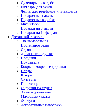
Сувениры к свадьбе
Футляры для очков
Чехлы для телефонов и планшетов
Подарочные пакеты
Подарочные коробки
Магнитики
Подарки на 8 марта
Подарки на 14 февраля
Домашний текстиль
Ткань мебельная
Постельное белье
Одеяла
Диванные подушки
Подушки
Покрывала
Ковры и ковровые дорожки
Пледы
Шторы
Скатерти
Полотенца
Сидушки на стулья
Халаты домашние
Махровые халаты
Фартуки
Декоративные наволочки