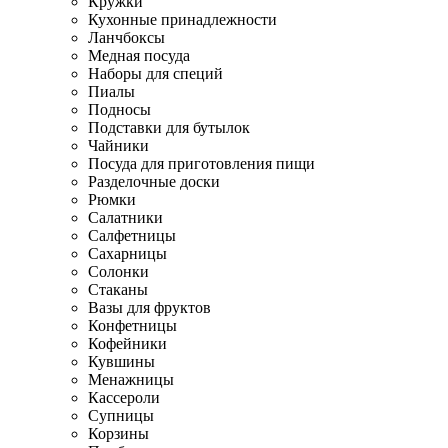
Кружки
Кухонные принадлежности
Ланчбоксы
Медная посуда
Наборы для специй
Пиалы
Подносы
Подставки для бутылок
Чайники
Посуда для приготовления пищи
Разделочные доски
Рюмки
Салатники
Салфетницы
Сахарницы
Солонки
Стаканы
Вазы для фруктов
Конфетницы
Кофейники
Кувшины
Менажницы
Кассероли
Супницы
Корзины