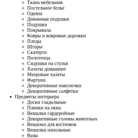
Ткань мебельная
Постельное белье
Одеяла
Диванные подушки
Подушки
Покрывала
Ковры и ковровые дорожки
Пледы
Шторы
Скатерти
Полотенца
Сидушки на стулья
Халаты домашние
Махровые халаты
Фартуки
Декоративные наволочки
Декоративные салфетки
Предметы интерьера
Доски гладильные
Пленки на окна
Вешалки гардеробные
Декоративные головы животных
Вешалки для костюмов
Вешалки напольные
Вазы