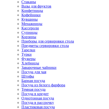
Стаканы
Вазы для фруктов
Конфетницы
Кофейники
Кувшины
Менажницы
Кассероли
Супницы
Корзины
Приборы для сервировки стола
Предметы сервировки стола
Тарелки
Турки
Фужеры
Хлебницы
Заварочные чайники
Посуда для чая
Штофы
Барная посуда
Посуда из белого фарфора
Темная посуда
Посуда в кредит
Однотонная посуда
Посуда в рассрочку
Пластиковая посуда