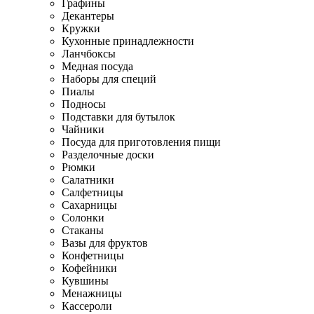
Графины
Декантеры
Кружки
Кухонные принадлежности
Ланчбоксы
Медная посуда
Наборы для специй
Пиалы
Подносы
Подставки для бутылок
Чайники
Посуда для приготовления пищи
Разделочные доски
Рюмки
Салатники
Салфетницы
Сахарницы
Солонки
Стаканы
Вазы для фруктов
Конфетницы
Кофейники
Кувшины
Менажницы
Кассероли