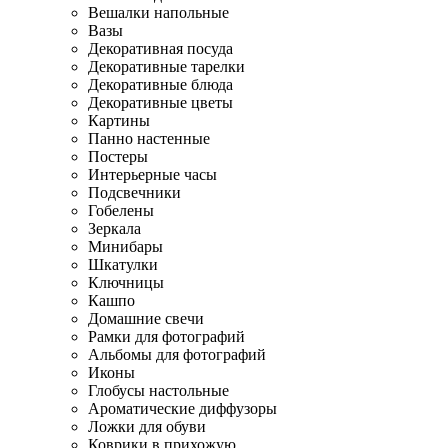
Вешалки напольные
Вазы
Декоративная посуда
Декоративные тарелки
Декоративные блюда
Декоративные цветы
Картины
Панно настенные
Постеры
Интерьерные часы
Подсвечники
Гобелены
Зеркала
Минибары
Шкатулки
Ключницы
Кашпо
Домашние свечи
Рамки для фотографий
Альбомы для фотографий
Иконы
Глобусы настольные
Ароматические диффузоры
Ложки для обуви
Коврики в прихожую