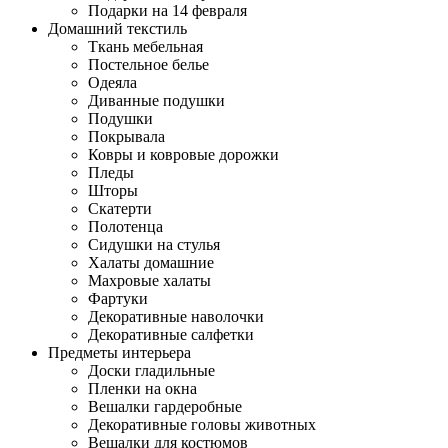
Подарки на 14 февраля
Домашний текстиль
Ткань мебельная
Постельное белье
Одеяла
Диванные подушки
Подушки
Покрывала
Ковры и ковровые дорожки
Пледы
Шторы
Скатерти
Полотенца
Сидушки на стулья
Халаты домашние
Махровые халаты
Фартуки
Декоративные наволочки
Декоративные салфетки
Предметы интерьера
Доски гладильные
Пленки на окна
Вешалки гардеробные
Декоративные головы животных
Вешалки для костюмов