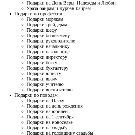
Подарки на День Веры, Надежды и Любви
Ураза-байрам и Курбан-байрам
Подарки по профессии
Подарки морякам
Подарки трейдерам
Подарки шефу
Подарки бизнесмену
Подарки руководителю
Подарки начальнику
Подарки начальнице
Подарки директору
Подарки боссу
Подарки бухгалтеру
Подарки юристу
Подарки врачу
Подарки учителю
Подарки воспитателю
Подарки по поводам
Подарки на Пасху
Подарки на день рождения
Подарки на юбилей
Подарки на 1 сентября
Подарки на новоселье
Подарки на свадьбу
Подарки на годовщину свадьбы