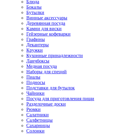
Блюда
Бокалы
Бутылки
Винные аксессуары
Деревянная посуда
Камни для виски
Гейзерные кофеварки
Графины
Декантеры
Кружки
Кухонные принадлежности
Ланчбоксы
Медная посуда
Наборы для специй
Пиалы
Подносы
Подставки для бутылок
Чайники
Посуда для приготовления пищи
Разделочные доски
Рюмки
Салатники
Салфетницы
Сахарницы
Солонки