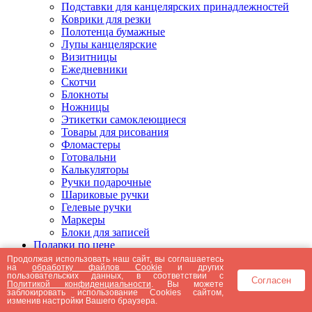
Подставки для канцелярских принадлежностей
Коврики для резки
Полотенца бумажные
Лупы канцелярские
Визитницы
Ежедневники
Скотчи
Блокноты
Ножницы
Этикетки самоклеющиеся
Товары для рисования
Фломастеры
Готовальни
Калькуляторы
Ручки подарочные
Шариковые ручки
Гелевые ручки
Маркеры
Блоки для записей
Подарки по цене
Подарки от 5000 рублей
Продолжая использовать наш сайт, вы соглашаетесь
на
обработку файлов Cookie
и других
Подарки до 5000 рублей
пользовательских данных, в соответствии с
Согласен
Подарки до 3000 рублей
Политикой конфиденциальности
. Вы можете
заблокировать использование Cookies сайтом,
Подарки до 2000 рублей
изменив настройки Вашего браузера.
Подарки до 1000 рублей