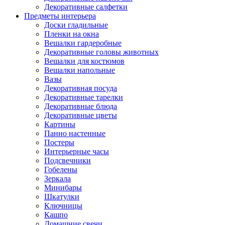
Декоративные салфетки
Предметы интерьера
Доски гладильные
Пленки на окна
Вешалки гардеробные
Декоративные головы животных
Вешалки для костюмов
Вешалки напольные
Вазы
Декоративная посуда
Декоративные тарелки
Декоративные блюда
Декоративные цветы
Картины
Панно настенные
Постеры
Интерьерные часы
Подсвечники
Гобелены
Зеркала
Минибары
Шкатулки
Ключницы
Кашпо
Домашние свечи