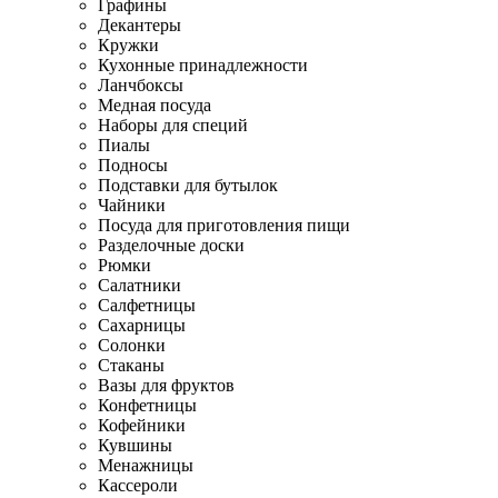
Графины
Декантеры
Кружки
Кухонные принадлежности
Ланчбоксы
Медная посуда
Наборы для специй
Пиалы
Подносы
Подставки для бутылок
Чайники
Посуда для приготовления пищи
Разделочные доски
Рюмки
Салатники
Салфетницы
Сахарницы
Солонки
Стаканы
Вазы для фруктов
Конфетницы
Кофейники
Кувшины
Менажницы
Кассероли