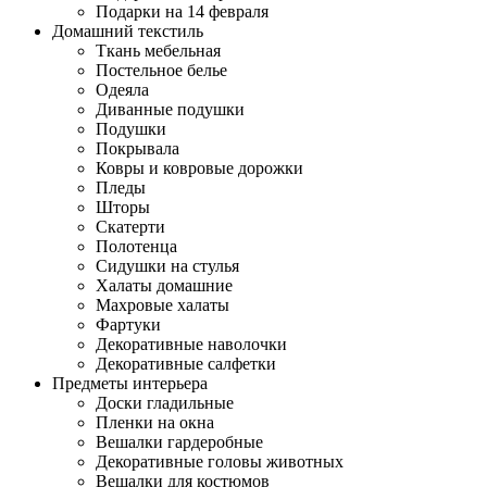
Подарки на 14 февраля
Домашний текстиль
Ткань мебельная
Постельное белье
Одеяла
Диванные подушки
Подушки
Покрывала
Ковры и ковровые дорожки
Пледы
Шторы
Скатерти
Полотенца
Сидушки на стулья
Халаты домашние
Махровые халаты
Фартуки
Декоративные наволочки
Декоративные салфетки
Предметы интерьера
Доски гладильные
Пленки на окна
Вешалки гардеробные
Декоративные головы животных
Вешалки для костюмов