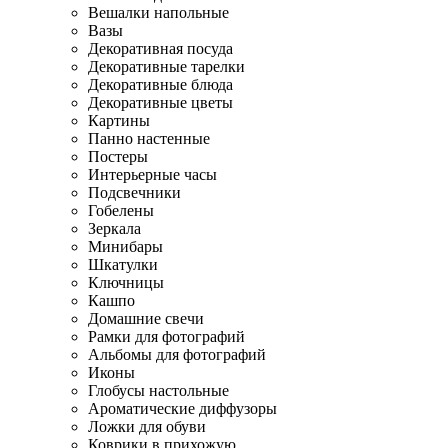
Вешалки напольные
Вазы
Декоративная посуда
Декоративные тарелки
Декоративные блюда
Декоративные цветы
Картины
Панно настенные
Постеры
Интерьерные часы
Подсвечники
Гобелены
Зеркала
Минибары
Шкатулки
Ключницы
Кашпо
Домашние свечи
Рамки для фотографий
Альбомы для фотографий
Иконы
Глобусы настольные
Ароматические диффузоры
Ложки для обуви
Коврики в прихожую