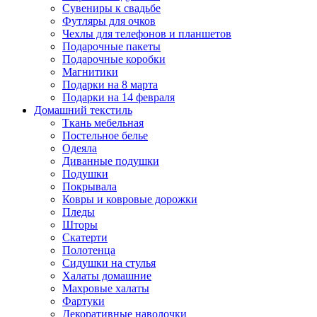
Сувениры к свадьбе
Футляры для очков
Чехлы для телефонов и планшетов
Подарочные пакеты
Подарочные коробки
Магнитики
Подарки на 8 марта
Подарки на 14 февраля
Домашний текстиль
Ткань мебельная
Постельное белье
Одеяла
Диванные подушки
Подушки
Покрывала
Ковры и ковровые дорожки
Пледы
Шторы
Скатерти
Полотенца
Сидушки на стулья
Халаты домашние
Махровые халаты
Фартуки
Декоративные наволочки