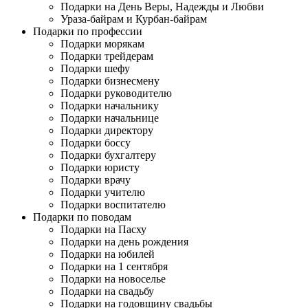
Подарки на День Веры, Надежды и Любви
Ураза-байрам и Курбан-байрам
Подарки по профессии
Подарки морякам
Подарки трейдерам
Подарки шефу
Подарки бизнесмену
Подарки руководителю
Подарки начальнику
Подарки начальнице
Подарки директору
Подарки боссу
Подарки бухгалтеру
Подарки юристу
Подарки врачу
Подарки учителю
Подарки воспитателю
Подарки по поводам
Подарки на Пасху
Подарки на день рождения
Подарки на юбилей
Подарки на 1 сентября
Подарки на новоселье
Подарки на свадьбу
Подарки на годовщину свадьбы