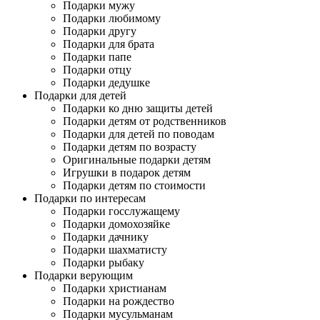
Подарки мужу
Подарки любимому
Подарки другу
Подарки для брата
Подарки папе
Подарки отцу
Подарки дедушке
Подарки для детей
Подарки ко дню защиты детей
Подарки детям от родственников
Подарки для детей по поводам
Подарки детям по возрасту
Оригинальные подарки детям
Игрушки в подарок детям
Подарки детям по стоимости
Подарки по интересам
Подарки госслужащему
Подарки домохозяйке
Подарки дачнику
Подарки шахматисту
Подарки рыбаку
Подарки верующим
Подарки христианам
Подарки на рождество
Подарки мусульманам