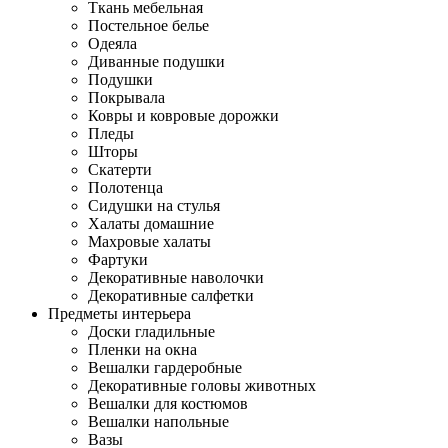
Ткань мебельная
Постельное белье
Одеяла
Диванные подушки
Подушки
Покрывала
Ковры и ковровые дорожки
Пледы
Шторы
Скатерти
Полотенца
Сидушки на стулья
Халаты домашние
Махровые халаты
Фартуки
Декоративные наволочки
Декоративные салфетки
Предметы интерьера
Доски гладильные
Пленки на окна
Вешалки гардеробные
Декоративные головы животных
Вешалки для костюмов
Вешалки напольные
Вазы