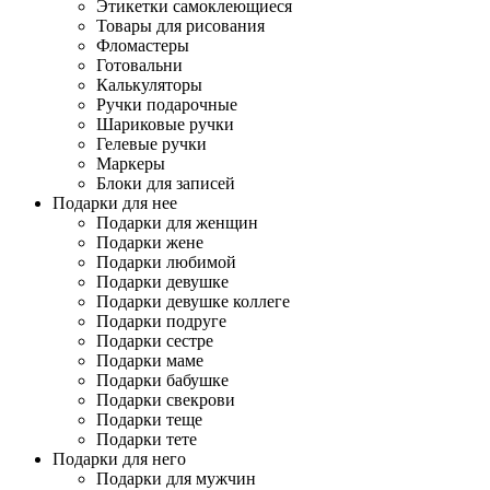
Этикетки самоклеющиеся
Товары для рисования
Фломастеры
Готовальни
Калькуляторы
Ручки подарочные
Шариковые ручки
Гелевые ручки
Маркеры
Блоки для записей
Подарки для нее
Подарки для женщин
Подарки жене
Подарки любимой
Подарки девушке
Подарки девушке коллеге
Подарки подруге
Подарки сестре
Подарки маме
Подарки бабушке
Подарки свекрови
Подарки теще
Подарки тете
Подарки для него
Подарки для мужчин