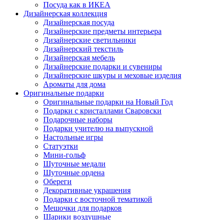
Посуда как в ИКЕА
Дизайнерская коллекция
Дизайнерская посуда
Дизайнерские предметы интерьера
Дизайнерские светильники
Дизайнерский текстиль
Дизайнерская мебель
Дизайнерские подарки и сувениры
Дизайнерские шкуры и меховые изделия
Ароматы для дома
Оригинальные подарки
Оригинальные подарки на Новый Год
Подарки с кристаллами Сваровски
Подарочные наборы
Подарки учителю на выпускной
Настольные игры
Статуэтки
Мини-гольф
Шуточные медали
Шуточные ордена
Обереги
Декоративные украшения
Подарки с восточной тематикой
Мешочки для подарков
Шарики воздушные