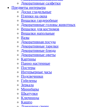
Декоративные салфетки
Предметы интерьера
Доски гладильные
Пленки на окна
Вешалки гардеробные
Декоративные головы животных
Вешалки для костюмов
Вешалки напольные
Вазы
Декоративная посуда
Декоративные тарелки
Декоративные блюда
Декоративные цветы
Картины
Панно настенные
Постеры
Интерьерные часы
Подсвечники
Гобелены
Зеркала
Минибары
Шкатулки
Ключницы
Кашпо
Домашние свечи