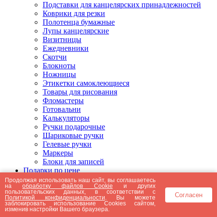
Подставки для канцелярских принадлежностей
Коврики для резки
Полотенца бумажные
Лупы канцелярские
Визитницы
Ежедневники
Скотчи
Блокноты
Ножницы
Этикетки самоклеющиеся
Товары для рисования
Фломастеры
Готовальни
Калькуляторы
Ручки подарочные
Шариковые ручки
Гелевые ручки
Маркеры
Блоки для записей
Подарки по цене
Подарки от 5000 рублей
Продолжая использовать наш сайт, вы соглашаетесь
на
обработку файлов Cookie
и других
Подарки до 5000 рублей
пользовательских данных, в соответствии с
Согласен
Подарки до 3000 рублей
Политикой конфиденциальности
. Вы можете
заблокировать использование Cookies сайтом,
Подарки до 2000 рублей
изменив настройки Вашего браузера.
Подарки до 1000 рублей