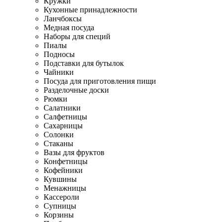
Кружки
Кухонные принадлежности
Ланчбоксы
Медная посуда
Наборы для специй
Пиалы
Подносы
Подставки для бутылок
Чайники
Посуда для приготовления пищи
Разделочные доски
Рюмки
Салатники
Салфетницы
Сахарницы
Солонки
Стаканы
Вазы для фруктов
Конфетницы
Кофейники
Кувшины
Менажницы
Кассероли
Супницы
Корзины