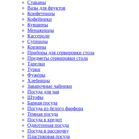
Стаканы
Вазы для фруктов
Конфетницы
Кофейники
Кувшины
Менажницы
Кассероли
Супницы
Корзины
Приборы для сервировки стола
Предметы сервировки стола
Тарелки
Турки
Фужеры
Хлебницы
Заварочные чайники
Посуда для чая
Штофы
Барная посуда
Посуда из белого фарфора
Темная посуда
Посуда в кредит
Однотонная посуда
Посуда в рассрочку
Пластиковая посуда