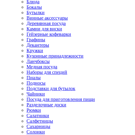
Блюда
Бокалы
Бутылки
Винные аксессуары
Деревянная посуда
Камни для виски
Гейзерные кофеварки
Графины
Декантеры
Кружки
Кухонные принадлежности
Ланчбоксы
Медная посуда
Наборы для специй
Пиалы
Подносы
Подставки для бутылок
Чайники
Посуда для приготовления пищи
Разделочные доски
Рюмки
Салатники
Салфетницы
Сахарницы
Солонки