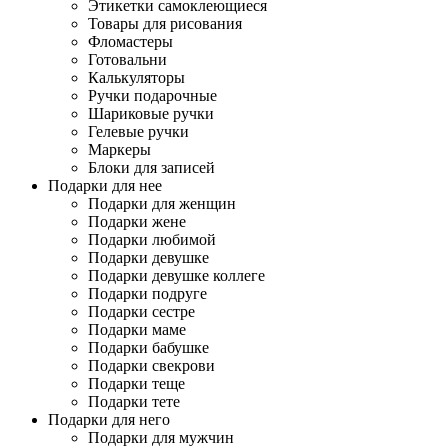
Этикетки самоклеющиеся
Товары для рисования
Фломастеры
Готовальни
Калькуляторы
Ручки подарочные
Шариковые ручки
Гелевые ручки
Маркеры
Блоки для записей
Подарки для нее
Подарки для женщин
Подарки жене
Подарки любимой
Подарки девушке
Подарки девушке коллеге
Подарки подруге
Подарки сестре
Подарки маме
Подарки бабушке
Подарки свекрови
Подарки теще
Подарки тете
Подарки для него
Подарки для мужчин