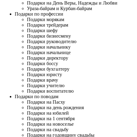
Подарки на День Веры, Надежды и Любви
Ураза-байрам и Курбан-байрам
Подарки по профессии
Подарки морякам
Подарки трейдерам
Подарки шефу
Подарки бизнесмену
Подарки руководителю
Подарки начальнику
Подарки начальнице
Подарки директору
Подарки боссу
Подарки бухгалтеру
Подарки юристу
Подарки врачу
Подарки учителю
Подарки воспитателю
Подарки по поводам
Подарки на Пасху
Подарки на день рождения
Подарки на юбилей
Подарки на 1 сентября
Подарки на новоселье
Подарки на свадьбу
Подарки на годовщину свадьбы