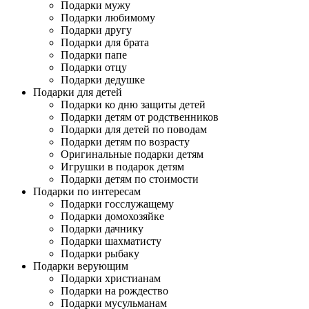
Подарки мужу
Подарки любимому
Подарки другу
Подарки для брата
Подарки папе
Подарки отцу
Подарки дедушке
Подарки для детей
Подарки ко дню защиты детей
Подарки детям от родственников
Подарки для детей по поводам
Подарки детям по возрасту
Оригинальные подарки детям
Игрушки в подарок детям
Подарки детям по стоимости
Подарки по интересам
Подарки госслужащему
Подарки домохозяйке
Подарки дачнику
Подарки шахматисту
Подарки рыбаку
Подарки верующим
Подарки христианам
Подарки на рождество
Подарки мусульманам