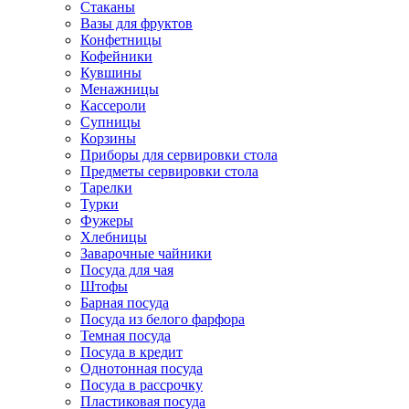
Стаканы
Вазы для фруктов
Конфетницы
Кофейники
Кувшины
Менажницы
Кассероли
Супницы
Корзины
Приборы для сервировки стола
Предметы сервировки стола
Тарелки
Турки
Фужеры
Хлебницы
Заварочные чайники
Посуда для чая
Штофы
Барная посуда
Посуда из белого фарфора
Темная посуда
Посуда в кредит
Однотонная посуда
Посуда в рассрочку
Пластиковая посуда