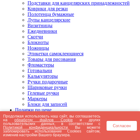
Подставки для канцелярских принадлежностей
Коврики для резки
Полотенца бумажные
Лупы канцелярские
Визитницы
Ежедневники
Скотчи
Блокноты
Ножницы
Этикетки самоклеющиеся
Товары для рисования
Фломастеры
Готовальни
Калькуляторы
Ручки подарочные
Шариковые ручки
Гелевые ручки
Маркеры
Блоки для записей
Подарки по цене
Подарки от 5000 рублей
Продолжая использовать наш сайт, вы соглашаетесь
на
обработку файлов Cookie
и других
Подарки до 5000 рублей
пользовательских данных, в соответствии с
Согласен
Подарки до 3000 рублей
Политикой конфиденциальности
. Вы можете
заблокировать использование Cookies сайтом,
Подарки до 2000 рублей
изменив настройки Вашего браузера.
Подарки до 1000 рублей