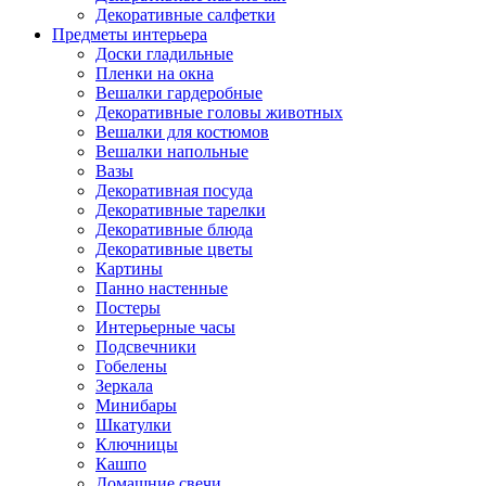
Декоративные салфетки
Предметы интерьера
Доски гладильные
Пленки на окна
Вешалки гардеробные
Декоративные головы животных
Вешалки для костюмов
Вешалки напольные
Вазы
Декоративная посуда
Декоративные тарелки
Декоративные блюда
Декоративные цветы
Картины
Панно настенные
Постеры
Интерьерные часы
Подсвечники
Гобелены
Зеркала
Минибары
Шкатулки
Ключницы
Кашпо
Домашние свечи