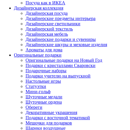
Посуда как в ИКЕА
Дизайнерская коллекция
Дизайнерская посуда
Дизайнерские предметы интерьера
Дизайнерские светильники
Дизайнерский текстиль
Дизайнерская мебель
Дизайнерские подарки и сувениры
Дизайнерские шкуры и меховые изделия
Ароматы для дома
Оригинальные подарки
Оригинальные подарки на Новый Год
Подарки с кристаллами Сваровски
Подарочные наборы
Подарки учителю на выпускной
Настольные игры
Статуэтки
Мини-гольф
Шуточные медали
Шуточные ордена
Обереги
Декоративные украшения
Подарки с восточной тематикой
Мешочки для подарков
Шарики воздушные