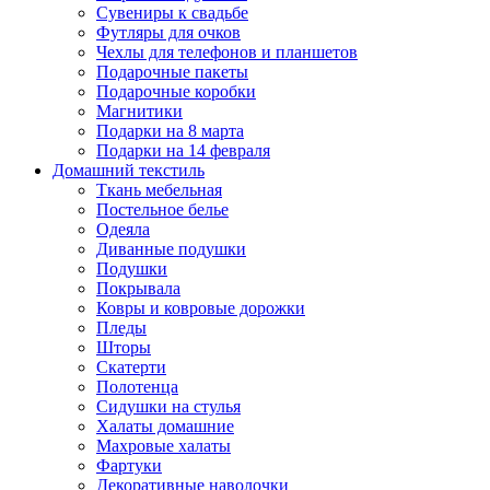
Сувениры к свадьбе
Футляры для очков
Чехлы для телефонов и планшетов
Подарочные пакеты
Подарочные коробки
Магнитики
Подарки на 8 марта
Подарки на 14 февраля
Домашний текстиль
Ткань мебельная
Постельное белье
Одеяла
Диванные подушки
Подушки
Покрывала
Ковры и ковровые дорожки
Пледы
Шторы
Скатерти
Полотенца
Сидушки на стулья
Халаты домашние
Махровые халаты
Фартуки
Декоративные наволочки