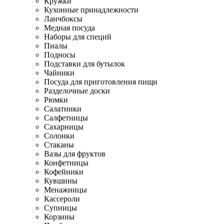
Кружки
Кухонные принадлежности
Ланчбоксы
Медная посуда
Наборы для специй
Пиалы
Подносы
Подставки для бутылок
Чайники
Посуда для приготовления пищи
Разделочные доски
Рюмки
Салатники
Салфетницы
Сахарницы
Солонки
Стаканы
Вазы для фруктов
Конфетницы
Кофейники
Кувшины
Менажницы
Кассероли
Супницы
Корзины