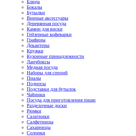
Блюда
Бокалы
Бутылки
Винные аксессуары
Деревянная посуда
Камни для виски
Гейзерные кофеварки
Графины
Декантеры
Кружки
Кухонные принадлежности
Ланчбоксы
Медная посуда
Наборы для специй
Пиалы
Подносы
Подставки для бутылок
Чайники
Посуда для приготовления пищи
Разделочные доски
Рюмки
Салатники
Салфетницы
Сахарницы
Солонки