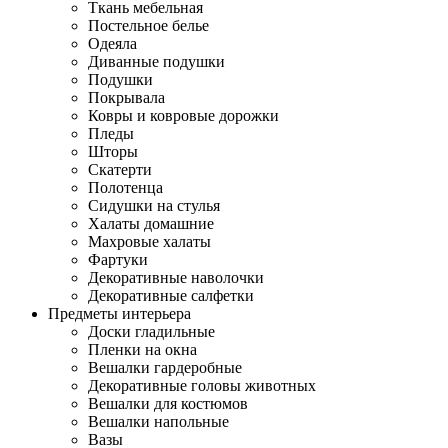
Ткань мебельная
Постельное белье
Одеяла
Диванные подушки
Подушки
Покрывала
Ковры и ковровые дорожки
Пледы
Шторы
Скатерти
Полотенца
Сидушки на стулья
Халаты домашние
Махровые халаты
Фартуки
Декоративные наволочки
Декоративные салфетки
Предметы интерьера
Доски гладильные
Пленки на окна
Вешалки гардеробные
Декоративные головы животных
Вешалки для костюмов
Вешалки напольные
Вазы