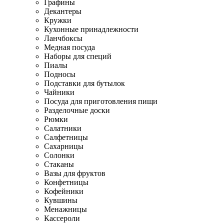
Графины
Декантеры
Кружки
Кухонные принадлежности
Ланчбоксы
Медная посуда
Наборы для специй
Пиалы
Подносы
Подставки для бутылок
Чайники
Посуда для приготовления пищи
Разделочные доски
Рюмки
Салатники
Салфетницы
Сахарницы
Солонки
Стаканы
Вазы для фруктов
Конфетницы
Кофейники
Кувшины
Менажницы
Кассероли