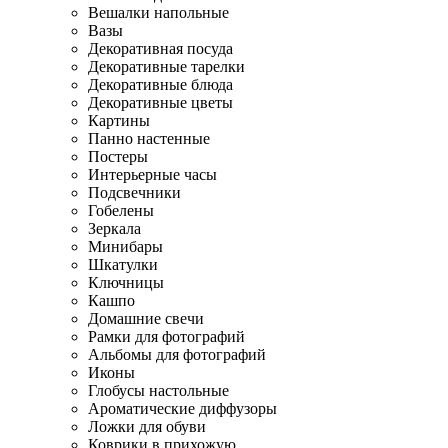
Вешалки напольные
Вазы
Декоративная посуда
Декоративные тарелки
Декоративные блюда
Декоративные цветы
Картины
Панно настенные
Постеры
Интерьерные часы
Подсвечники
Гобелены
Зеркала
Минибары
Шкатулки
Ключницы
Кашпо
Домашние свечи
Рамки для фотографий
Альбомы для фотографий
Иконы
Глобусы настольные
Ароматические диффузоры
Ложки для обуви
Коврики в прихожую