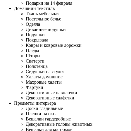
Подарки на 14 февраля
Домашний текстиль
Ткань мебельная
Постельное белье
Одеяла
Диванные подушки
Подушки
Покрывала
Ковры и ковровые дорожки
Пледы
Шторы
Скатерти
Полотенца
Сидушки на стулья
Халаты домашние
Махровые халаты
Фартуки
Декоративные наволочки
Декоративные салфетки
Предметы интерьера
Доски гладильные
Пленки на окна
Вешалки гардеробные
Декоративные головы животных
Вешалки для костюмов