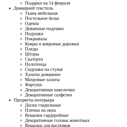
Подарки на 14 февраля
Домашний текстиль
Ткань мебельная
Постельное белье
Одеяла
Диванные подушки
Подушки
Покрывала
Ковры и ковровые дорожки
Пледы
Шторы
Скатерти
Полотенца
Сидушки на стулья
Халаты домашние
Махровые халаты
Фартуки
Декоративные наволочки
Декоративные салфетки
Предметы интерьера
Доски гладильные
Пленки на окна
Вешалки гардеробные
Декоративные головы животных
Вешалки для костюмов