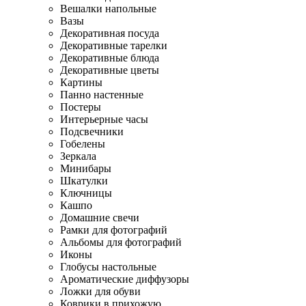
Вешалки напольные
Вазы
Декоративная посуда
Декоративные тарелки
Декоративные блюда
Декоративные цветы
Картины
Панно настенные
Постеры
Интерьерные часы
Подсвечники
Гобелены
Зеркала
Минибары
Шкатулки
Ключницы
Кашпо
Домашние свечи
Рамки для фотографий
Альбомы для фотографий
Иконы
Глобусы настольные
Ароматические диффузоры
Ложки для обуви
Коврики в прихожую