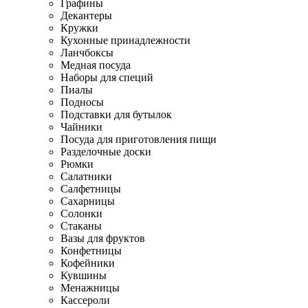
Графины
Декантеры
Кружки
Кухонные принадлежности
Ланчбоксы
Медная посуда
Наборы для специй
Пиалы
Подносы
Подставки для бутылок
Чайники
Посуда для приготовления пищи
Разделочные доски
Рюмки
Салатники
Салфетницы
Сахарницы
Солонки
Стаканы
Вазы для фруктов
Конфетницы
Кофейники
Кувшины
Менажницы
Кассероли