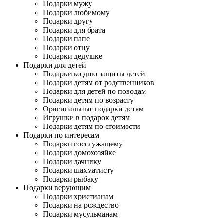
Подарки мужу
Подарки любимому
Подарки другу
Подарки для брата
Подарки папе
Подарки отцу
Подарки дедушке
Подарки для детей
Подарки ко дню защиты детей
Подарки детям от родственников
Подарки для детей по поводам
Подарки детям по возрасту
Оригинальные подарки детям
Игрушки в подарок детям
Подарки детям по стоимости
Подарки по интересам
Подарки госслужащему
Подарки домохозяйке
Подарки дачнику
Подарки шахматисту
Подарки рыбаку
Подарки верующим
Подарки христианам
Подарки на рождество
Подарки мусульманам