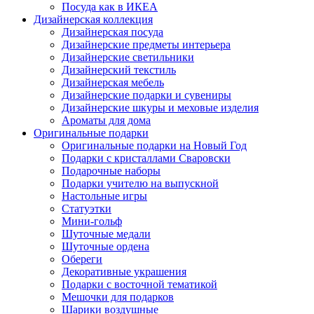
Посуда как в ИКЕА
Дизайнерская коллекция
Дизайнерская посуда
Дизайнерские предметы интерьера
Дизайнерские светильники
Дизайнерский текстиль
Дизайнерская мебель
Дизайнерские подарки и сувениры
Дизайнерские шкуры и меховые изделия
Ароматы для дома
Оригинальные подарки
Оригинальные подарки на Новый Год
Подарки с кристаллами Сваровски
Подарочные наборы
Подарки учителю на выпускной
Настольные игры
Статуэтки
Мини-гольф
Шуточные медали
Шуточные ордена
Обереги
Декоративные украшения
Подарки с восточной тематикой
Мешочки для подарков
Шарики воздушные