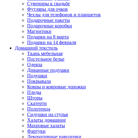
Сувениры к свадьбе
Футляры для очков
Чехлы для телефонов и планшетов
Подарочные пакеты
Подарочные коробки
Магнитики
Подарки на 8 марта
Подарки на 14 февраля
Домашний текстиль
Ткань мебельная
Постельное белье
Одеяла
Диванные подушки
Подушки
Покрывала
Ковры и ковровые дорожки
Пледы
Шторы
Скатерти
Полотенца
Сидушки на стулья
Халаты домашние
Махровые халаты
Фартуки
Декоративные наволочки