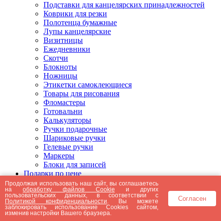
Подставки для канцелярских принадлежностей
Коврики для резки
Полотенца бумажные
Лупы канцелярские
Визитницы
Ежедневники
Скотчи
Блокноты
Ножницы
Этикетки самоклеющиеся
Товары для рисования
Фломастеры
Готовальни
Калькуляторы
Ручки подарочные
Шариковые ручки
Гелевые ручки
Маркеры
Блоки для записей
Подарки по цене
Подарки от 5000 рублей
Продолжая использовать наш сайт, вы соглашаетесь
на
обработку файлов Cookie
и других
Подарки до 5000 рублей
пользовательских данных, в соответствии с
Согласен
Подарки до 3000 рублей
Политикой конфиденциальности
. Вы можете
заблокировать использование Cookies сайтом,
Подарки до 2000 рублей
изменив настройки Вашего браузера.
Подарки до 1000 рублей