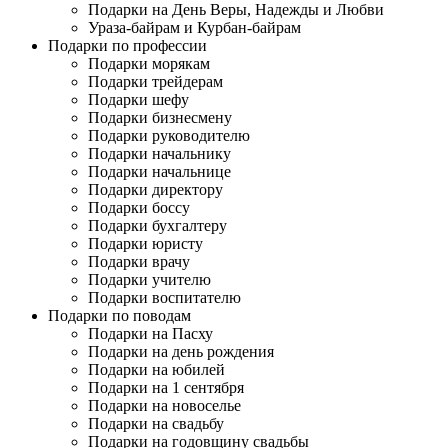
Подарки на День Веры, Надежды и Любви
Ураза-байрам и Курбан-байрам
Подарки по профессии
Подарки морякам
Подарки трейдерам
Подарки шефу
Подарки бизнесмену
Подарки руководителю
Подарки начальнику
Подарки начальнице
Подарки директору
Подарки боссу
Подарки бухгалтеру
Подарки юристу
Подарки врачу
Подарки учителю
Подарки воспитателю
Подарки по поводам
Подарки на Пасху
Подарки на день рождения
Подарки на юбилей
Подарки на 1 сентября
Подарки на новоселье
Подарки на свадьбу
Подарки на годовщину свадьбы