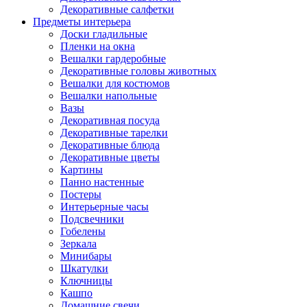
Декоративные салфетки
Предметы интерьера
Доски гладильные
Пленки на окна
Вешалки гардеробные
Декоративные головы животных
Вешалки для костюмов
Вешалки напольные
Вазы
Декоративная посуда
Декоративные тарелки
Декоративные блюда
Декоративные цветы
Картины
Панно настенные
Постеры
Интерьерные часы
Подсвечники
Гобелены
Зеркала
Минибары
Шкатулки
Ключницы
Кашпо
Домашние свечи