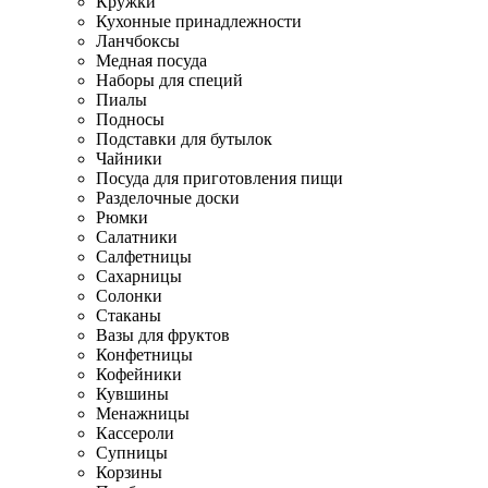
Кружки
Кухонные принадлежности
Ланчбоксы
Медная посуда
Наборы для специй
Пиалы
Подносы
Подставки для бутылок
Чайники
Посуда для приготовления пищи
Разделочные доски
Рюмки
Салатники
Салфетницы
Сахарницы
Солонки
Стаканы
Вазы для фруктов
Конфетницы
Кофейники
Кувшины
Менажницы
Кассероли
Супницы
Корзины