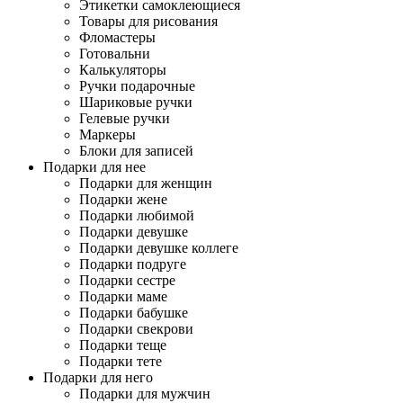
Этикетки самоклеющиеся
Товары для рисования
Фломастеры
Готовальни
Калькуляторы
Ручки подарочные
Шариковые ручки
Гелевые ручки
Маркеры
Блоки для записей
Подарки для нее
Подарки для женщин
Подарки жене
Подарки любимой
Подарки девушке
Подарки девушке коллеге
Подарки подруге
Подарки сестре
Подарки маме
Подарки бабушке
Подарки свекрови
Подарки теще
Подарки тете
Подарки для него
Подарки для мужчин