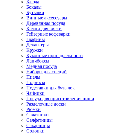
Блюда
Бокалы
Бутылки
Винные аксессуары
Деревянная посуда
Камни для виски
Гейзерные кофеварки
Графины
Декантеры
Кружки
Кухонные принадлежности
Ланчбоксы
Медная посуда
Наборы для специй
Пиалы
Подносы
Подставки для бутылок
Чайники
Посуда для приготовления пищи
Разделочные доски
Рюмки
Салатники
Салфетницы
Сахарницы
Солонки