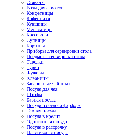
Стаканы
Вазы для фруктов
Конфетницы
Кофейники
Кувшины
Менажницы
Кассероли
Супницы
Корзины
Приборы для сервировки стола
Предметы сервировки стола
Тарелки
Турки
Фужеры
Хлебницы
Заварочные чайники
Посуда для чая
Штофы
Барная посуда
Посуда из белого фарфора
Темная посуда
Посуда в кредит
Однотонная посуда
Посуда в рассрочку
Пластиковая посуда