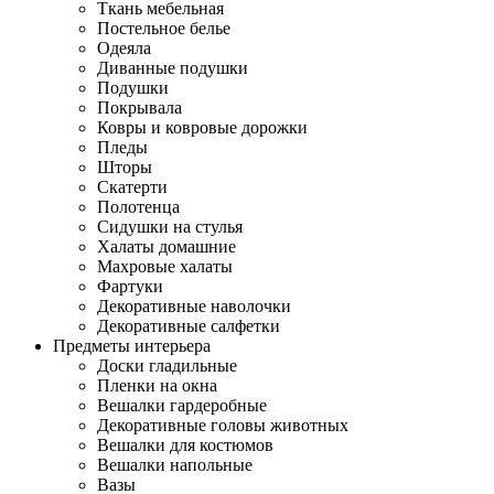
Ткань мебельная
Постельное белье
Одеяла
Диванные подушки
Подушки
Покрывала
Ковры и ковровые дорожки
Пледы
Шторы
Скатерти
Полотенца
Сидушки на стулья
Халаты домашние
Махровые халаты
Фартуки
Декоративные наволочки
Декоративные салфетки
Предметы интерьера
Доски гладильные
Пленки на окна
Вешалки гардеробные
Декоративные головы животных
Вешалки для костюмов
Вешалки напольные
Вазы