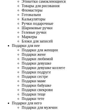
Этикетки самоклеющиеся
Товары для рисования
Фломастеры
Готовальни
Калькуляторы
Ручки подарочные
Шариковые ручки
Гелевые ручки
Маркеры
Блоки для записей
Подарки для нее
Подарки для женщин
Подарки жене
Подарки любимой
Подарки девушке
Подарки девушке коллеге
Подарки подруге
Подарки сестре
Подарки маме
Подарки бабушке
Подарки свекрови
Подарки теще
Подарки тете
Подарки для него
Подарки для мужчин