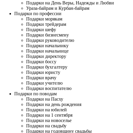
Подарки на День Веры, Надежды и Любви
Ураза-байрам и Курбан-байрам
Подарки по профессии
Подарки морякам
Подарки трейдерам
Подарки шефу
Подарки бизнесмену
Подарки руководителю
Подарки начальнику
Подарки начальнице
Подарки директору
Подарки боссу
Подарки бухгалтеру
Подарки юристу
Подарки врачу
Подарки учителю
Подарки воспитателю
Подарки по поводам
Подарки на Пасху
Подарки на день рождения
Подарки на юбилей
Подарки на 1 сентября
Подарки на новоселье
Подарки на свадьбу
Подарки на годовщину свадьбы