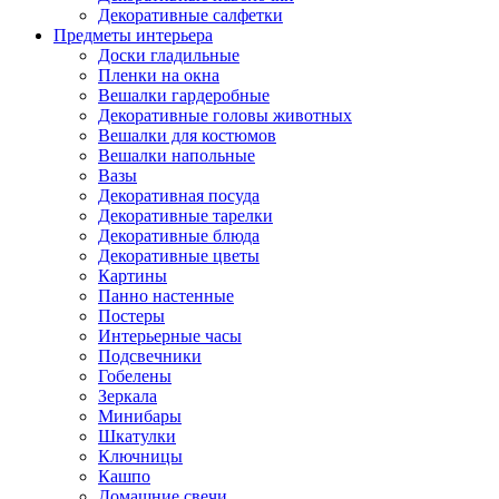
Декоративные салфетки
Предметы интерьера
Доски гладильные
Пленки на окна
Вешалки гардеробные
Декоративные головы животных
Вешалки для костюмов
Вешалки напольные
Вазы
Декоративная посуда
Декоративные тарелки
Декоративные блюда
Декоративные цветы
Картины
Панно настенные
Постеры
Интерьерные часы
Подсвечники
Гобелены
Зеркала
Минибары
Шкатулки
Ключницы
Кашпо
Домашние свечи