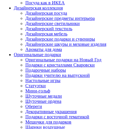
Посуда как в ИКЕА
Дизайнерская коллекция
Дизайнерская посуда
Дизайнерские предметы интерьера
Дизайнерские светильники
Дизайнерский текстиль
Дизайнерская мебель
Дизайнерские подарки и сувениры
Дизайнерские шкуры и меховые изделия
Ароматы для дома
Оригинальные подарки
Оригинальные подарки на Новый Год
Подарки с кристаллами Сваровски
Подарочные наборы
Подарки учителю на выпускной
Настольные игры
Статуэтки
Мини-гольф
Шуточные медали
Шуточные ордена
Обереги
Декоративные украшения
Подарки с восточной тематикой
Мешочки для подарков
Шарики воздушные