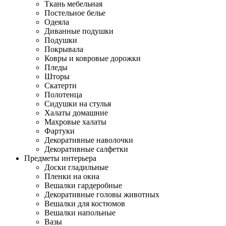
Ткань мебельная
Постельное белье
Одеяла
Диванные подушки
Подушки
Покрывала
Ковры и ковровые дорожки
Пледы
Шторы
Скатерти
Полотенца
Сидушки на стулья
Халаты домашние
Махровые халаты
Фартуки
Декоративные наволочки
Декоративные салфетки
Предметы интерьера
Доски гладильные
Пленки на окна
Вешалки гардеробные
Декоративные головы животных
Вешалки для костюмов
Вешалки напольные
Вазы