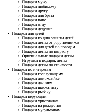
Подарки мужу
Подарки любимому
Подарки другу
Подарки для брата
Подарки папе
Подарки отцу
Подарки дедушке
Подарки для детей
Подарки ко дню защиты детей
Подарки детям от родственников
Подарки для детей по поводам
Подарки детям по возрасту
Оригинальные подарки детям
Игрушки в подарок детям
Подарки детям по стоимости
Подарки по интересам
Подарки госслужащему
Подарки домохозяйке
Подарки дачнику
Подарки шахматисту
Подарки рыбаку
Подарки верующим
Подарки христианам
Подарки на рождество
Подарки мусульманам