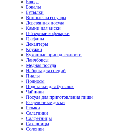
Блюда
Бокалы
Бутылки
Винные аксессуары
Деревянная посуда
Камни для виски
Гейзерные кофеварки
Графины
Декантеры
Кружки
Кухонные принадлежности
Ланчбоксы
Медная посуда
Наборы для специй
Пиалы
Подносы
Подставки для бутылок
Чайники
Посуда для приготовления пищи
Разделочные доски
Рюмки
Салатники
Салфетницы
Сахарницы
Солонки