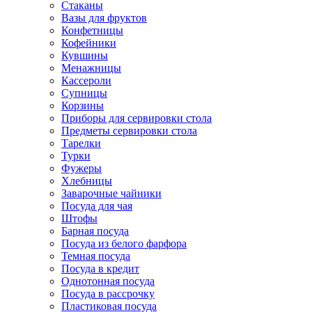
Стаканы
Вазы для фруктов
Конфетницы
Кофейники
Кувшины
Менажницы
Кассероли
Супницы
Корзины
Приборы для сервировки стола
Предметы сервировки стола
Тарелки
Турки
Фужеры
Хлебницы
Заварочные чайники
Посуда для чая
Штофы
Барная посуда
Посуда из белого фарфора
Темная посуда
Посуда в кредит
Однотонная посуда
Посуда в рассрочку
Пластиковая посуда