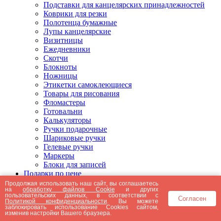
Подставки для канцелярских принадлежностей
Коврики для резки
Полотенца бумажные
Лупы канцелярские
Визитницы
Ежедневники
Скотчи
Блокноты
Ножницы
Этикетки самоклеющиеся
Товары для рисования
Фломастеры
Готовальни
Калькуляторы
Ручки подарочные
Шариковые ручки
Гелевые ручки
Маркеры
Блоки для записей
Подарки по цене
Подарки от 5000 рублей
Продолжая использовать наш сайт, вы соглашаетесь
на
обработку файлов Cookie
и других
Подарки до 5000 рублей
пользовательских данных, в соответствии с
Согласен
Подарки до 3000 рублей
Политикой конфиденциальности
. Вы можете
заблокировать использование Cookies сайтом,
Подарки до 2000 рублей
изменив настройки Вашего браузера.
Подарки до 1000 рублей