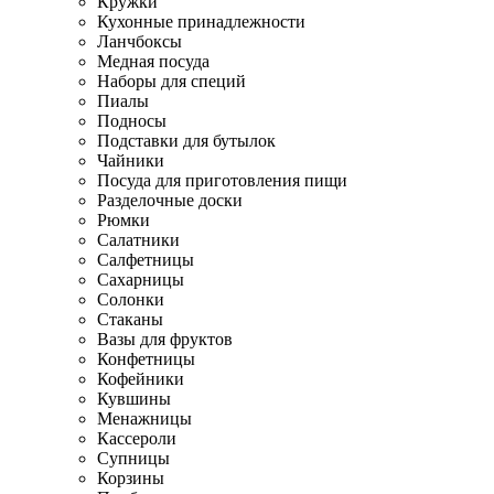
Кружки
Кухонные принадлежности
Ланчбоксы
Медная посуда
Наборы для специй
Пиалы
Подносы
Подставки для бутылок
Чайники
Посуда для приготовления пищи
Разделочные доски
Рюмки
Салатники
Салфетницы
Сахарницы
Солонки
Стаканы
Вазы для фруктов
Конфетницы
Кофейники
Кувшины
Менажницы
Кассероли
Супницы
Корзины