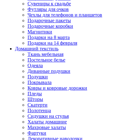
Сувениры к свадьбе
Футляры для очков
Чехлы для телефонов и планшетов
Подарочные пакеты
Подарочные коробки
Магнитики
Подарки на 8 марта
Подарки на 14 февраля
Домашний текстиль
Ткань мебельная
Постельное белье
Одеяла
Диванные подушки
Подушки
Покрывала
Ковры и ковровые дорожки
Пледы
Шторы
Скатерти
Полотенца
Сидушки на стулья
Халаты домашние
Махровые халаты
Фартуки
Декоративные наволочки