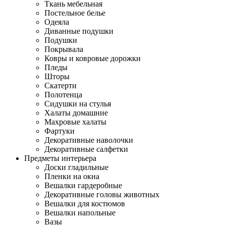
Ткань мебельная
Постельное белье
Одеяла
Диванные подушки
Подушки
Покрывала
Ковры и ковровые дорожки
Пледы
Шторы
Скатерти
Полотенца
Сидушки на стулья
Халаты домашние
Махровые халаты
Фартуки
Декоративные наволочки
Декоративные салфетки
Предметы интерьера
Доски гладильные
Пленки на окна
Вешалки гардеробные
Декоративные головы животных
Вешалки для костюмов
Вешалки напольные
Вазы