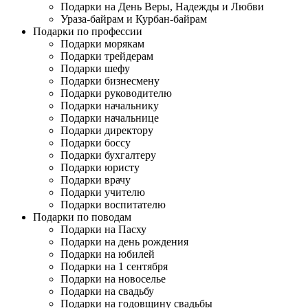
Подарки на День Веры, Надежды и Любви
Ураза-байрам и Курбан-байрам
Подарки по профессии
Подарки морякам
Подарки трейдерам
Подарки шефу
Подарки бизнесмену
Подарки руководителю
Подарки начальнику
Подарки начальнице
Подарки директору
Подарки боссу
Подарки бухгалтеру
Подарки юристу
Подарки врачу
Подарки учителю
Подарки воспитателю
Подарки по поводам
Подарки на Пасху
Подарки на день рождения
Подарки на юбилей
Подарки на 1 сентября
Подарки на новоселье
Подарки на свадьбу
Подарки на годовщину свадьбы