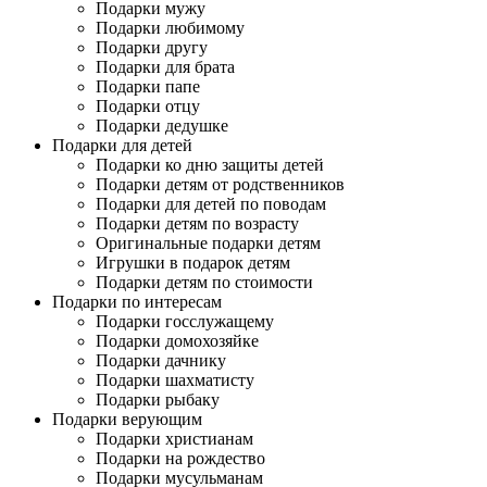
Подарки мужу
Подарки любимому
Подарки другу
Подарки для брата
Подарки папе
Подарки отцу
Подарки дедушке
Подарки для детей
Подарки ко дню защиты детей
Подарки детям от родственников
Подарки для детей по поводам
Подарки детям по возрасту
Оригинальные подарки детям
Игрушки в подарок детям
Подарки детям по стоимости
Подарки по интересам
Подарки госслужащему
Подарки домохозяйке
Подарки дачнику
Подарки шахматисту
Подарки рыбаку
Подарки верующим
Подарки христианам
Подарки на рождество
Подарки мусульманам