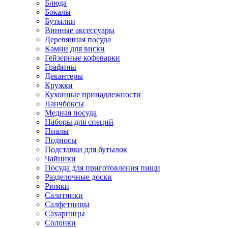
Блюда
Бокалы
Бутылки
Винные аксессуары
Деревянная посуда
Камни для виски
Гейзерные кофеварки
Графины
Декантеры
Кружки
Кухонные принадлежности
Ланчбоксы
Медная посуда
Наборы для специй
Пиалы
Подносы
Подставки для бутылок
Чайники
Посуда для приготовления пищи
Разделочные доски
Рюмки
Салатники
Салфетницы
Сахарницы
Солонки