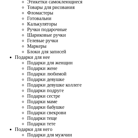
Этикетки самоклеющиеся
Товары для рисования
Фломастеры
Готовальни
Калькуляторы
Ручки подарочные
Шариковые ручки
Гелевые ручки
Маркеры
Блоки для записей
Подарки для нее
Подарки для женщин
Подарки жене
Подарки любимой
Подарки девушке
Подарки девушке коллеге
Подарки подруге
Подарки сестре
Подарки маме
Подарки бабушке
Подарки свекрови
Подарки теще
Подарки тете
Подарки для него
Подарки для мужчин