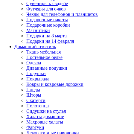
Сувениры к свадьбе
Футляры для очков
Чехлы для телефонов и планшетов
Подарочные пакеты
Подарочные коробки
Магнитики
Подарки на 8 марта
Подарки на 14 февраля
Домашний текстиль
Ткань мебельная
Постельное белье
Одеяла
Диванные подушки
Подушки
Покрывала
Ковры и ковровые дорожки
Пледы
Шторы
Скатерти
Полотенца
Сидушки на стулья
Халаты домашние
Махровые халаты
Фартуки
Декоративные наволочки