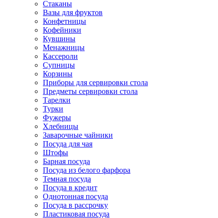
Стаканы
Вазы для фруктов
Конфетницы
Кофейники
Кувшины
Менажницы
Кассероли
Супницы
Корзины
Приборы для сервировки стола
Предметы сервировки стола
Тарелки
Турки
Фужеры
Хлебницы
Заварочные чайники
Посуда для чая
Штофы
Барная посуда
Посуда из белого фарфора
Темная посуда
Посуда в кредит
Однотонная посуда
Посуда в рассрочку
Пластиковая посуда