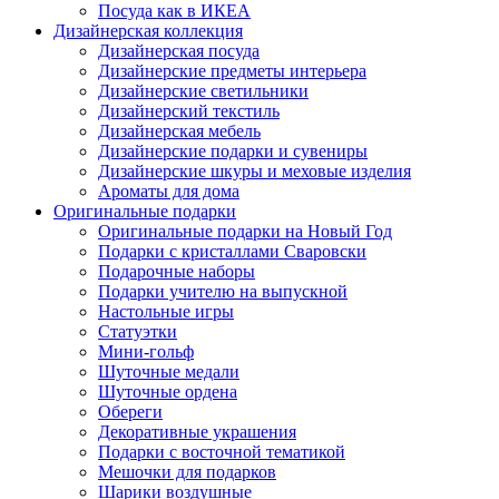
Посуда как в ИКЕА
Дизайнерская коллекция
Дизайнерская посуда
Дизайнерские предметы интерьера
Дизайнерские светильники
Дизайнерский текстиль
Дизайнерская мебель
Дизайнерские подарки и сувениры
Дизайнерские шкуры и меховые изделия
Ароматы для дома
Оригинальные подарки
Оригинальные подарки на Новый Год
Подарки с кристаллами Сваровски
Подарочные наборы
Подарки учителю на выпускной
Настольные игры
Статуэтки
Мини-гольф
Шуточные медали
Шуточные ордена
Обереги
Декоративные украшения
Подарки с восточной тематикой
Мешочки для подарков
Шарики воздушные