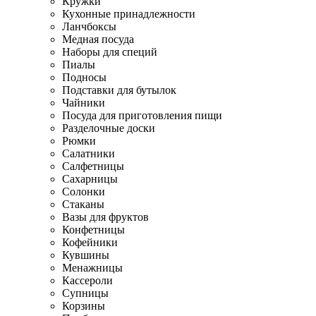
Кружки
Кухонные принадлежности
Ланчбоксы
Медная посуда
Наборы для специй
Пиалы
Подносы
Подставки для бутылок
Чайники
Посуда для приготовления пищи
Разделочные доски
Рюмки
Салатники
Салфетницы
Сахарницы
Солонки
Стаканы
Вазы для фруктов
Конфетницы
Кофейники
Кувшины
Менажницы
Кассероли
Супницы
Корзины