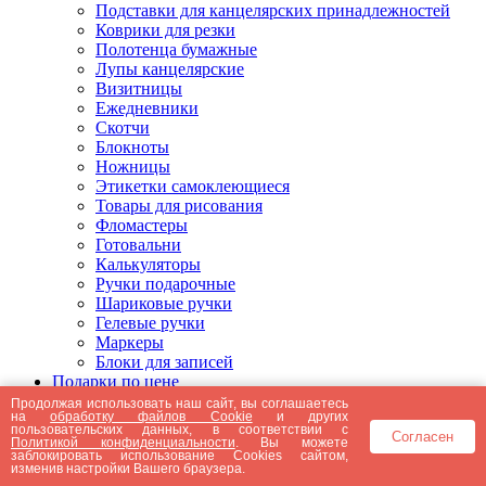
Подставки для канцелярских принадлежностей
Коврики для резки
Полотенца бумажные
Лупы канцелярские
Визитницы
Ежедневники
Скотчи
Блокноты
Ножницы
Этикетки самоклеющиеся
Товары для рисования
Фломастеры
Готовальни
Калькуляторы
Ручки подарочные
Шариковые ручки
Гелевые ручки
Маркеры
Блоки для записей
Подарки по цене
Подарки от 5000 рублей
Продолжая использовать наш сайт, вы соглашаетесь
на
обработку файлов Cookie
и других
Подарки до 5000 рублей
пользовательских данных, в соответствии с
Согласен
Подарки до 3000 рублей
Политикой конфиденциальности
. Вы можете
заблокировать использование Cookies сайтом,
Подарки до 2000 рублей
изменив настройки Вашего браузера.
Подарки до 1000 рублей