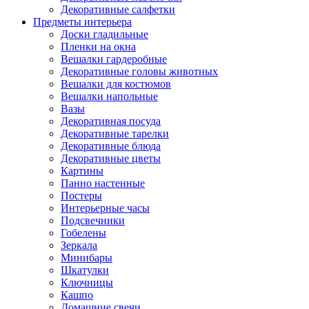
Декоративные салфетки
Предметы интерьера
Доски гладильные
Пленки на окна
Вешалки гардеробные
Декоративные головы животных
Вешалки для костюмов
Вешалки напольные
Вазы
Декоративная посуда
Декоративные тарелки
Декоративные блюда
Декоративные цветы
Картины
Панно настенные
Постеры
Интерьерные часы
Подсвечники
Гобелены
Зеркала
Минибары
Шкатулки
Ключницы
Кашпо
Домашние свечи