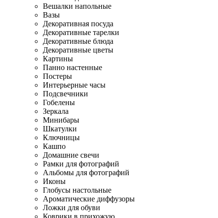
Вешалки напольные
Вазы
Декоративная посуда
Декоративные тарелки
Декоративные блюда
Декоративные цветы
Картины
Панно настенные
Постеры
Интерьерные часы
Подсвечники
Гобелены
Зеркала
Минибары
Шкатулки
Ключницы
Кашпо
Домашние свечи
Рамки для фотографий
Альбомы для фотографий
Иконы
Глобусы настольные
Ароматические диффузоры
Ложки для обуви
Коврики в прихожую