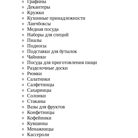
Графины
Декантеры
Кружки
Кухонные принадлежности
Ланчбоксы
Медная посуда
Наборы для специй
Пиалы
Подносы
Подставки для бутылок
Чайники
Посуда для приготовления пищи
Разделочные доски
Рюмки
Салатники
Салфетницы
Сахарницы
Солонки
Стаканы
Вазы для фруктов
Конфетницы
Кофейники
Кувшины
Менажницы
Кассероли