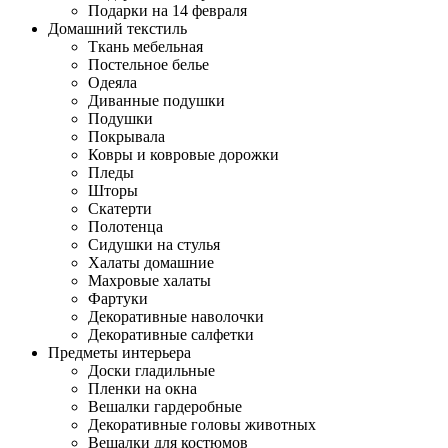
Подарки на 14 февраля
Домашний текстиль
Ткань мебельная
Постельное белье
Одеяла
Диванные подушки
Подушки
Покрывала
Ковры и ковровые дорожки
Пледы
Шторы
Скатерти
Полотенца
Сидушки на стулья
Халаты домашние
Махровые халаты
Фартуки
Декоративные наволочки
Декоративные салфетки
Предметы интерьера
Доски гладильные
Пленки на окна
Вешалки гардеробные
Декоративные головы животных
Вешалки для костюмов