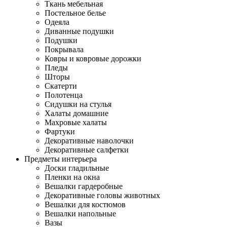
Ткань мебельная
Постельное белье
Одеяла
Диванные подушки
Подушки
Покрывала
Ковры и ковровые дорожки
Пледы
Шторы
Скатерти
Полотенца
Сидушки на стулья
Халаты домашние
Махровые халаты
Фартуки
Декоративные наволочки
Декоративные салфетки
Предметы интерьера
Доски гладильные
Пленки на окна
Вешалки гардеробные
Декоративные головы животных
Вешалки для костюмов
Вешалки напольные
Вазы