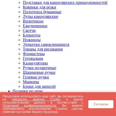
Подставки для канцелярских принадлежностей
Коврики для резки
Полотенца бумажные
Лупы канцелярские
Визитницы
Ежедневники
Скотчи
Блокноты
Ножницы
Этикетки самоклеющиеся
Товары для рисования
Фломастеры
Готовальни
Калькуляторы
Ручки подарочные
Шариковые ручки
Гелевые ручки
Маркеры
Блоки для записей
Подарки по цене
Подарки от 5000 рублей
Продолжая использовать наш сайт, вы соглашаетесь
на
обработку файлов Cookie
и других
Подарки до 5000 рублей
пользовательских данных, в соответствии с
Согласен
Подарки до 3000 рублей
Политикой конфиденциальности
. Вы можете
заблокировать использование Cookies сайтом,
Подарки до 2000 рублей
изменив настройки Вашего браузера.
Подарки до 1000 рублей