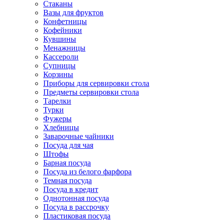
Стаканы
Вазы для фруктов
Конфетницы
Кофейники
Кувшины
Менажницы
Кассероли
Супницы
Корзины
Приборы для сервировки стола
Предметы сервировки стола
Тарелки
Турки
Фужеры
Хлебницы
Заварочные чайники
Посуда для чая
Штофы
Барная посуда
Посуда из белого фарфора
Темная посуда
Посуда в кредит
Однотонная посуда
Посуда в рассрочку
Пластиковая посуда