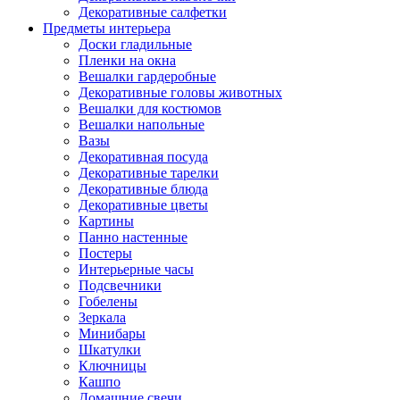
Декоративные салфетки
Предметы интерьера
Доски гладильные
Пленки на окна
Вешалки гардеробные
Декоративные головы животных
Вешалки для костюмов
Вешалки напольные
Вазы
Декоративная посуда
Декоративные тарелки
Декоративные блюда
Декоративные цветы
Картины
Панно настенные
Постеры
Интерьерные часы
Подсвечники
Гобелены
Зеркала
Минибары
Шкатулки
Ключницы
Кашпо
Домашние свечи