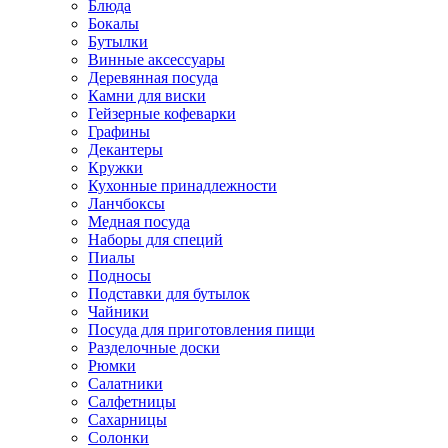
Блюда
Бокалы
Бутылки
Винные аксессуары
Деревянная посуда
Камни для виски
Гейзерные кофеварки
Графины
Декантеры
Кружки
Кухонные принадлежности
Ланчбоксы
Медная посуда
Наборы для специй
Пиалы
Подносы
Подставки для бутылок
Чайники
Посуда для приготовления пищи
Разделочные доски
Рюмки
Салатники
Салфетницы
Сахарницы
Солонки