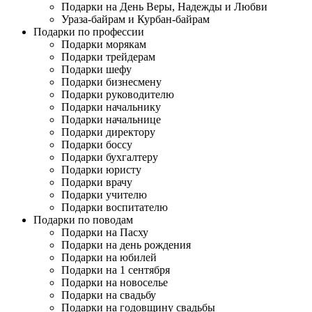
Подарки на День Веры, Надежды и Любви
Ураза-байрам и Курбан-байрам
Подарки по профессии
Подарки морякам
Подарки трейдерам
Подарки шефу
Подарки бизнесмену
Подарки руководителю
Подарки начальнику
Подарки начальнице
Подарки директору
Подарки боссу
Подарки бухгалтеру
Подарки юристу
Подарки врачу
Подарки учителю
Подарки воспитателю
Подарки по поводам
Подарки на Пасху
Подарки на день рождения
Подарки на юбилей
Подарки на 1 сентября
Подарки на новоселье
Подарки на свадьбу
Подарки на годовщину свадьбы