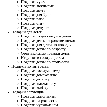
Подарки мужу
Подарки любимому
Подарки другу
Подарки для брата
Подарки папе
Подарки отцу
Подарки дедушке
Подарки для детей
Подарки ко дню защиты детей
Подарки детям от родственников
Подарки для детей по поводам
Подарки детям по возрасту
Оригинальные подарки детям
Игрушки в подарок детям
Подарки детям по стоимости
Подарки по интересам
Подарки госслужащему
Подарки домохозяйке
Подарки дачнику
Подарки шахматисту
Подарки рыбаку
Подарки верующим
Подарки христианам
Подарки на рождество
Подарки мусульманам