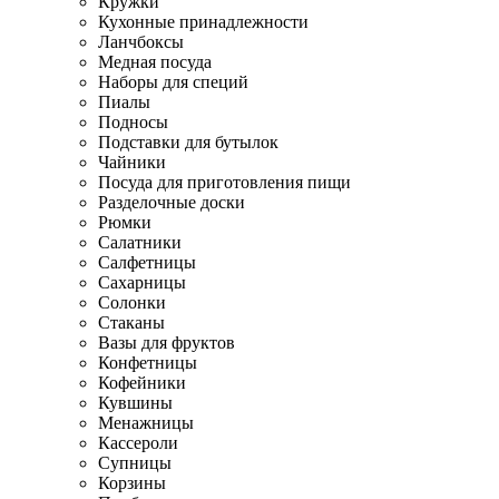
Кружки
Кухонные принадлежности
Ланчбоксы
Медная посуда
Наборы для специй
Пиалы
Подносы
Подставки для бутылок
Чайники
Посуда для приготовления пищи
Разделочные доски
Рюмки
Салатники
Салфетницы
Сахарницы
Солонки
Стаканы
Вазы для фруктов
Конфетницы
Кофейники
Кувшины
Менажницы
Кассероли
Супницы
Корзины