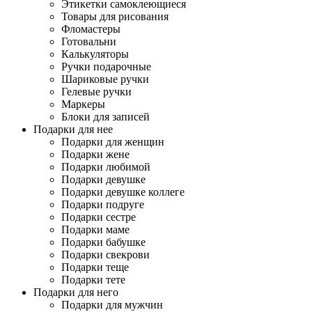
Этикетки самоклеющиеся
Товары для рисования
Фломастеры
Готовальни
Калькуляторы
Ручки подарочные
Шариковые ручки
Гелевые ручки
Маркеры
Блоки для записей
Подарки для нее
Подарки для женщин
Подарки жене
Подарки любимой
Подарки девушке
Подарки девушке коллеге
Подарки подруге
Подарки сестре
Подарки маме
Подарки бабушке
Подарки свекрови
Подарки теще
Подарки тете
Подарки для него
Подарки для мужчин