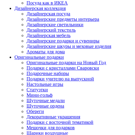
Посуда как в ИКЕА
Дизайнерская коллекция
Дизайнерская посуда
Дизайнерские предметы интерьера
Дизайнерские светильники
Дизайнерский текстиль
Дизайнерская мебель
Дизайнерские подарки и сувениры
Дизайнерские шкуры и меховые изделия
Ароматы для дома
Оригинальные подарки
Оригинальные подарки на Новый Год
Подарки с кристаллами Сваровски
Подарочные наборы
Подарки учителю на выпускной
Настольные игры
Статуэтки
Мини-гольф
Шуточные медали
Шуточные ордена
Обереги
Декоративные украшения
Подарки с восточной тематикой
Мешочки для подарков
Шарики воздушные