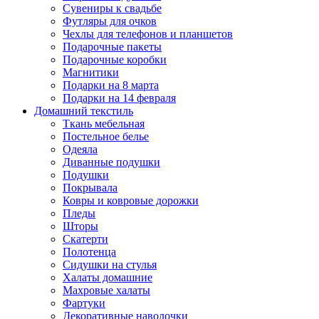
Сувениры к свадьбе
Футляры для очков
Чехлы для телефонов и планшетов
Подарочные пакеты
Подарочные коробки
Магнитики
Подарки на 8 марта
Подарки на 14 февраля
Домашний текстиль
Ткань мебельная
Постельное белье
Одеяла
Диванные подушки
Подушки
Покрывала
Ковры и ковровые дорожки
Пледы
Шторы
Скатерти
Полотенца
Сидушки на стулья
Халаты домашние
Махровые халаты
Фартуки
Декоративные наволочки