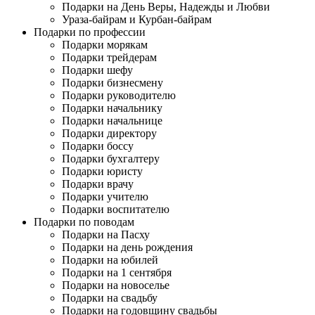
Подарки на День Веры, Надежды и Любви
Ураза-байрам и Курбан-байрам
Подарки по профессии
Подарки морякам
Подарки трейдерам
Подарки шефу
Подарки бизнесмену
Подарки руководителю
Подарки начальнику
Подарки начальнице
Подарки директору
Подарки боссу
Подарки бухгалтеру
Подарки юристу
Подарки врачу
Подарки учителю
Подарки воспитателю
Подарки по поводам
Подарки на Пасху
Подарки на день рождения
Подарки на юбилей
Подарки на 1 сентября
Подарки на новоселье
Подарки на свадьбу
Подарки на годовщину свадьбы