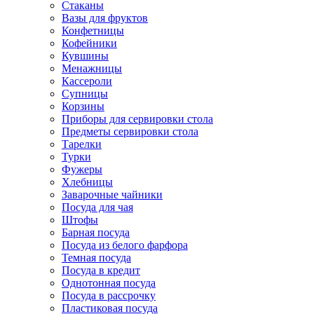
Стаканы
Вазы для фруктов
Конфетницы
Кофейники
Кувшины
Менажницы
Кассероли
Супницы
Корзины
Приборы для сервировки стола
Предметы сервировки стола
Тарелки
Турки
Фужеры
Хлебницы
Заварочные чайники
Посуда для чая
Штофы
Барная посуда
Посуда из белого фарфора
Темная посуда
Посуда в кредит
Однотонная посуда
Посуда в рассрочку
Пластиковая посуда