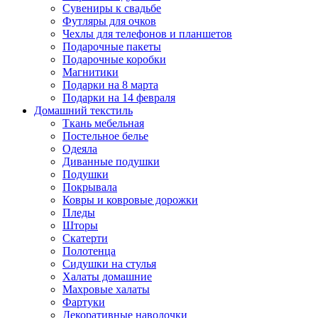
Сувениры к свадьбе
Футляры для очков
Чехлы для телефонов и планшетов
Подарочные пакеты
Подарочные коробки
Магнитики
Подарки на 8 марта
Подарки на 14 февраля
Домашний текстиль
Ткань мебельная
Постельное белье
Одеяла
Диванные подушки
Подушки
Покрывала
Ковры и ковровые дорожки
Пледы
Шторы
Скатерти
Полотенца
Сидушки на стулья
Халаты домашние
Махровые халаты
Фартуки
Декоративные наволочки