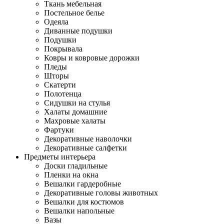
Ткань мебельная
Постельное белье
Одеяла
Диванные подушки
Подушки
Покрывала
Ковры и ковровые дорожки
Пледы
Шторы
Скатерти
Полотенца
Сидушки на стулья
Халаты домашние
Махровые халаты
Фартуки
Декоративные наволочки
Декоративные салфетки
Предметы интерьера
Доски гладильные
Пленки на окна
Вешалки гардеробные
Декоративные головы животных
Вешалки для костюмов
Вешалки напольные
Вазы