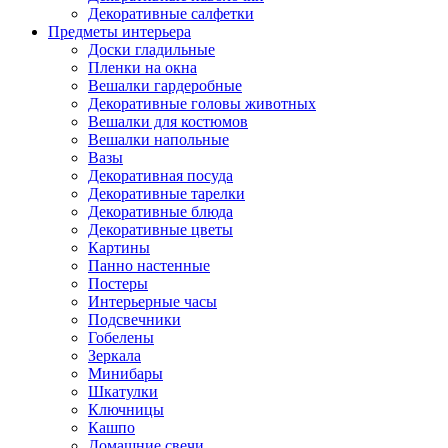
Декоративные салфетки
Предметы интерьера
Доски гладильные
Пленки на окна
Вешалки гардеробные
Декоративные головы животных
Вешалки для костюмов
Вешалки напольные
Вазы
Декоративная посуда
Декоративные тарелки
Декоративные блюда
Декоративные цветы
Картины
Панно настенные
Постеры
Интерьерные часы
Подсвечники
Гобелены
Зеркала
Минибары
Шкатулки
Ключницы
Кашпо
Домашние свечи