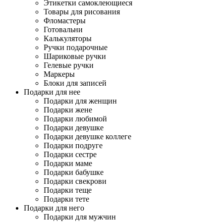
Этикетки самоклеющиеся
Товары для рисования
Фломастеры
Готовальни
Калькуляторы
Ручки подарочные
Шариковые ручки
Гелевые ручки
Маркеры
Блоки для записей
Подарки для нее
Подарки для женщин
Подарки жене
Подарки любимой
Подарки девушке
Подарки девушке коллеге
Подарки подруге
Подарки сестре
Подарки маме
Подарки бабушке
Подарки свекрови
Подарки теще
Подарки тете
Подарки для него
Подарки для мужчин