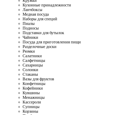
Кружки
Кухонные принадлежности
Ланчбоксы
Медная посуда
Наборы для специй
Пиалы
Подносы
Подставки для бутылок
Чайники
Посуда для приготовления пищи
Разделочные доски
Рюмки
Салатники
Салфетницы
Сахарницы
Солонки
Стаканы
Вазы для фруктов
Конфетницы
Кофейники
Кувшины
Менажницы
Кассероли
Супницы
Корзины