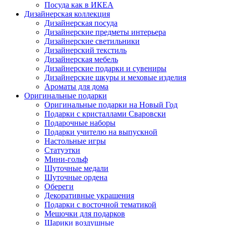
Посуда как в ИКЕА
Дизайнерская коллекция
Дизайнерская посуда
Дизайнерские предметы интерьера
Дизайнерские светильники
Дизайнерский текстиль
Дизайнерская мебель
Дизайнерские подарки и сувениры
Дизайнерские шкуры и меховые изделия
Ароматы для дома
Оригинальные подарки
Оригинальные подарки на Новый Год
Подарки с кристаллами Сваровски
Подарочные наборы
Подарки учителю на выпускной
Настольные игры
Статуэтки
Мини-гольф
Шуточные медали
Шуточные ордена
Обереги
Декоративные украшения
Подарки с восточной тематикой
Мешочки для подарков
Шарики воздушные