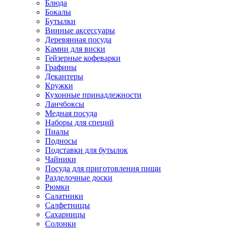
Блюда
Бокалы
Бутылки
Винные аксессуары
Деревянная посуда
Камни для виски
Гейзерные кофеварки
Графины
Декантеры
Кружки
Кухонные принадлежности
Ланчбоксы
Медная посуда
Наборы для специй
Пиалы
Подносы
Подставки для бутылок
Чайники
Посуда для приготовления пищи
Разделочные доски
Рюмки
Салатники
Салфетницы
Сахарницы
Солонки