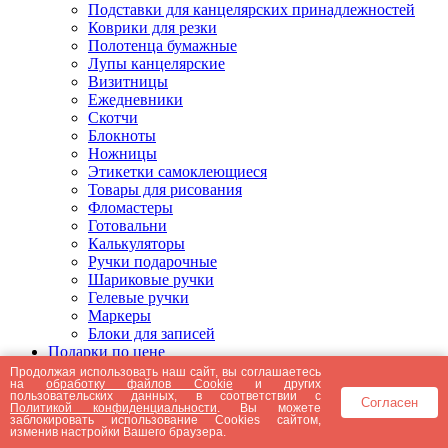
Подставки для канцелярских принадлежностей
Коврики для резки
Полотенца бумажные
Лупы канцелярские
Визитницы
Ежедневники
Скотчи
Блокноты
Ножницы
Этикетки самоклеющиеся
Товары для рисования
Фломастеры
Готовальни
Калькуляторы
Ручки подарочные
Шариковые ручки
Гелевые ручки
Маркеры
Блоки для записей
Подарки по цене
Подарки от 5000 рублей
Продолжая использовать наш сайт, вы соглашаетесь
на
обработку файлов Cookie
и других
Подарки до 5000 рублей
пользовательских данных, в соответствии с
Согласен
Подарки до 3000 рублей
Политикой конфиденциальности
. Вы можете
заблокировать использование Cookies сайтом,
Подарки до 2000 рублей
изменив настройки Вашего браузера.
Подарки до 1000 рублей