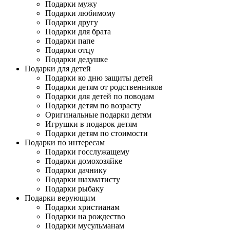
Подарки мужу
Подарки любимому
Подарки другу
Подарки для брата
Подарки папе
Подарки отцу
Подарки дедушке
Подарки для детей
Подарки ко дню защиты детей
Подарки детям от родственников
Подарки для детей по поводам
Подарки детям по возрасту
Оригинальные подарки детям
Игрушки в подарок детям
Подарки детям по стоимости
Подарки по интересам
Подарки госслужащему
Подарки домохозяйке
Подарки дачнику
Подарки шахматисту
Подарки рыбаку
Подарки верующим
Подарки христианам
Подарки на рождество
Подарки мусульманам