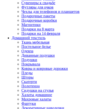
Сувениры к свадьбе
Футляры для очков
Чехлы для телефонов и планшетов
Подарочные пакеты
Подарочные коробки
Магнитики
Подарки на 8 марта
Подарки на 14 февраля
Домашний текстиль
Ткань мебельная
Постельное белье
Одеяла
Диванные подушки
Подушки
Покрывала
Ковры и ковровые дорожки
Пледы
Шторы
Скатерти
Полотенца
Сидушки на стулья
Халаты домашние
Махровые халаты
Фартуки
Декоративные наволочки