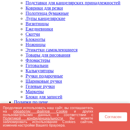
Подставки для канцелярских принадлежностей
Коврики для резки
Полотенца бумажные
Лупы канцелярские
Визитницы
Ежедневники
Скотчи
Блокноты
Ножницы
Этикетки самоклеющиеся
Товары для рисования
Фломастеры
Готовальни
Калькуляторы
Ручки подарочные
Шариковые ручки
Гелевые ручки
Маркеры
Блоки для записей
Подарки по цене
Подарки от 5000 рублей
Продолжая использовать наш сайт, вы соглашаетесь
на
обработку файлов Cookie
и других
Подарки до 5000 рублей
пользовательских данных, в соответствии с
Согласен
Подарки до 3000 рублей
Политикой конфиденциальности
. Вы можете
заблокировать использование Cookies сайтом,
Подарки до 2000 рублей
изменив настройки Вашего браузера.
Подарки до 1000 рублей