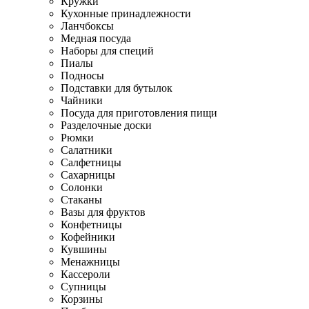
Кружки
Кухонные принадлежности
Ланчбоксы
Медная посуда
Наборы для специй
Пиалы
Подносы
Подставки для бутылок
Чайники
Посуда для приготовления пищи
Разделочные доски
Рюмки
Салатники
Салфетницы
Сахарницы
Солонки
Стаканы
Вазы для фруктов
Конфетницы
Кофейники
Кувшины
Менажницы
Кассероли
Супницы
Корзины