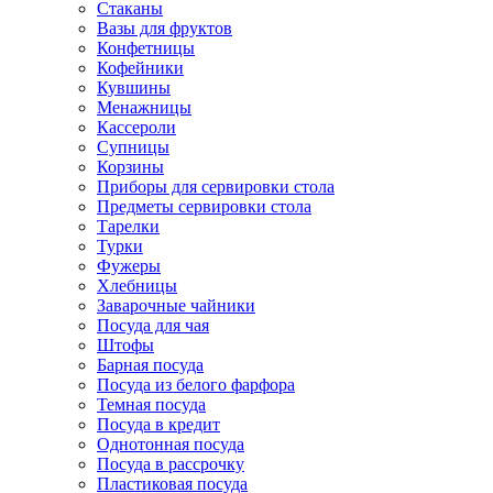
Стаканы
Вазы для фруктов
Конфетницы
Кофейники
Кувшины
Менажницы
Кассероли
Супницы
Корзины
Приборы для сервировки стола
Предметы сервировки стола
Тарелки
Турки
Фужеры
Хлебницы
Заварочные чайники
Посуда для чая
Штофы
Барная посуда
Посуда из белого фарфора
Темная посуда
Посуда в кредит
Однотонная посуда
Посуда в рассрочку
Пластиковая посуда