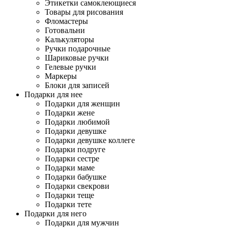
Этикетки самоклеющиеся
Товары для рисования
Фломастеры
Готовальни
Калькуляторы
Ручки подарочные
Шариковые ручки
Гелевые ручки
Маркеры
Блоки для записей
Подарки для нее
Подарки для женщин
Подарки жене
Подарки любимой
Подарки девушке
Подарки девушке коллеге
Подарки подруге
Подарки сестре
Подарки маме
Подарки бабушке
Подарки свекрови
Подарки теще
Подарки тете
Подарки для него
Подарки для мужчин