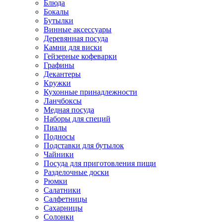
Блюда
Бокалы
Бутылки
Винные аксессуары
Деревянная посуда
Камни для виски
Гейзерные кофеварки
Графины
Декантеры
Кружки
Кухонные принадлежности
Ланчбоксы
Медная посуда
Наборы для специй
Пиалы
Подносы
Подставки для бутылок
Чайники
Посуда для приготовления пищи
Разделочные доски
Рюмки
Салатники
Салфетницы
Сахарницы
Солонки