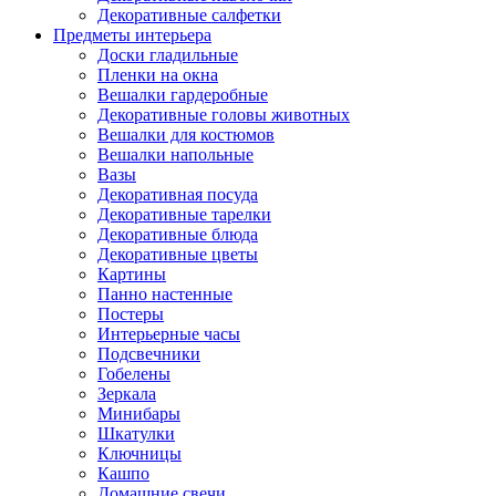
Декоративные салфетки
Предметы интерьера
Доски гладильные
Пленки на окна
Вешалки гардеробные
Декоративные головы животных
Вешалки для костюмов
Вешалки напольные
Вазы
Декоративная посуда
Декоративные тарелки
Декоративные блюда
Декоративные цветы
Картины
Панно настенные
Постеры
Интерьерные часы
Подсвечники
Гобелены
Зеркала
Минибары
Шкатулки
Ключницы
Кашпо
Домашние свечи