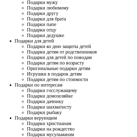
Подарки мужу
Подарки любимому
Подарки другу
Подарки для брата
Подарки папе
Подарки отцу
Подарки дедушке
Подарки для детей
Подарки ко дню защиты детей
Подарки детям от родственников
Подарки для детей по поводам
Подарки детям по возрасту
Оригинальные подарки детям
Игрушки в подарок детям
Подарки детям по стоимости
Подарки по интересам
Подарки госслужащему
Подарки домохозяйке
Подарки дачнику
Подарки шахматисту
Подарки рыбаку
Подарки верующим
Подарки христианам
Подарки на рождество
Подарки мусульманам