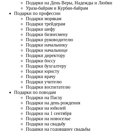
Подарки на День Веры, Надежды и Любви
Ураза-байрам и Курбан-байрам
Подарки по профессии
Подарки морякам
Подарки трейдерам
Подарки шефу
Подарки бизнесмену
Подарки руководителю
Подарки начальнику
Подарки начальнице
Подарки директору
Подарки боссу
Подарки бухгалтеру
Подарки юристу
Подарки врачу
Подарки учителю
Подарки воспитателю
Подарки по поводам
Подарки на Пасху
Подарки на день рождения
Подарки на юбилей
Подарки на 1 сентября
Подарки на новоселье
Подарки на свадьбу
Подарки на годовщину свадьбы