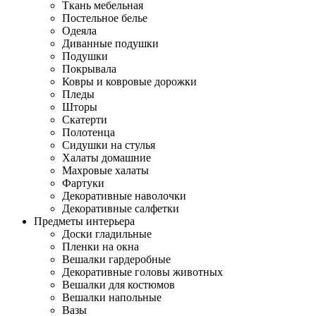
Ткань мебельная
Постельное белье
Одеяла
Диванные подушки
Подушки
Покрывала
Ковры и ковровые дорожки
Пледы
Шторы
Скатерти
Полотенца
Сидушки на стулья
Халаты домашние
Махровые халаты
Фартуки
Декоративные наволочки
Декоративные салфетки
Предметы интерьера
Доски гладильные
Пленки на окна
Вешалки гардеробные
Декоративные головы животных
Вешалки для костюмов
Вешалки напольные
Вазы