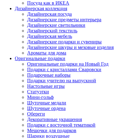
Посуда как в ИКЕА
Дизайнерская коллекция
Дизайнерская посуда
Дизайнерские предметы интерьера
Дизайнерские светильники
Дизайнерский текстиль
Дизайнерская мебель
Дизайнерские подарки и сувениры
Дизайнерские шкуры и меховые изделия
Ароматы для дома
Оригинальные подарки
Оригинальные подарки на Новый Год
Подарки с кристаллами Сваровски
Подарочные наборы
Подарки учителю на выпускной
Настольные игры
Статуэтки
Мини-гольф
Шуточные медали
Шуточные ордена
Обереги
Декоративные украшения
Подарки с восточной тематикой
Мешочки для подарков
Шарики воздушные