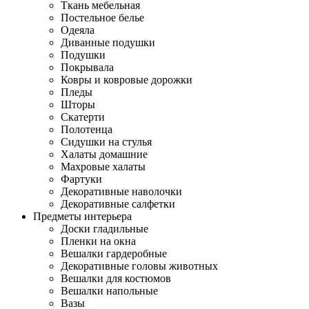
Ткань мебельная
Постельное белье
Одеяла
Диванные подушки
Подушки
Покрывала
Ковры и ковровые дорожки
Пледы
Шторы
Скатерти
Полотенца
Сидушки на стулья
Халаты домашние
Махровые халаты
Фартуки
Декоративные наволочки
Декоративные салфетки
Предметы интерьера
Доски гладильные
Пленки на окна
Вешалки гардеробные
Декоративные головы животных
Вешалки для костюмов
Вешалки напольные
Вазы