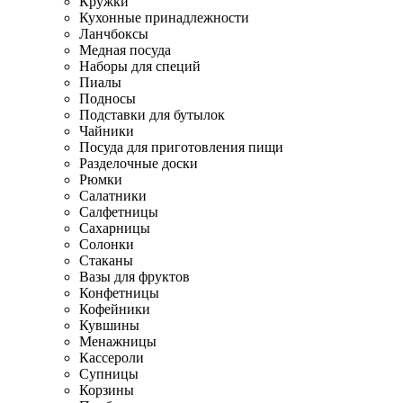
Кружки
Кухонные принадлежности
Ланчбоксы
Медная посуда
Наборы для специй
Пиалы
Подносы
Подставки для бутылок
Чайники
Посуда для приготовления пищи
Разделочные доски
Рюмки
Салатники
Салфетницы
Сахарницы
Солонки
Стаканы
Вазы для фруктов
Конфетницы
Кофейники
Кувшины
Менажницы
Кассероли
Супницы
Корзины