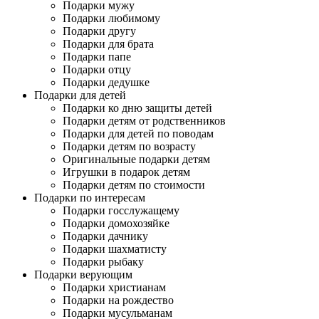
Подарки мужу
Подарки любимому
Подарки другу
Подарки для брата
Подарки папе
Подарки отцу
Подарки дедушке
Подарки для детей
Подарки ко дню защиты детей
Подарки детям от родственников
Подарки для детей по поводам
Подарки детям по возрасту
Оригинальные подарки детям
Игрушки в подарок детям
Подарки детям по стоимости
Подарки по интересам
Подарки госслужащему
Подарки домохозяйке
Подарки дачнику
Подарки шахматисту
Подарки рыбаку
Подарки верующим
Подарки христианам
Подарки на рождество
Подарки мусульманам