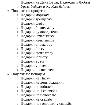
Подарки на День Веры, Надежды и Любви
Ураза-байрам и Курбан-байрам
Подарки по профессии
Подарки морякам
Подарки трейдерам
Подарки шефу
Подарки бизнесмену
Подарки руководителю
Подарки начальнику
Подарки начальнице
Подарки директору
Подарки боссу
Подарки бухгалтеру
Подарки юристу
Подарки врачу
Подарки учителю
Подарки воспитателю
Подарки по поводам
Подарки на Пасху
Подарки на день рождения
Подарки на юбилей
Подарки на 1 сентября
Подарки на новоселье
Подарки на свадьбу
Подарки на годовщину свадьбы