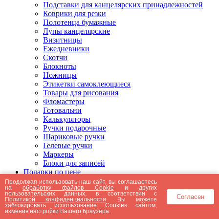
Подставки для канцелярских принадлежностей
Коврики для резки
Полотенца бумажные
Лупы канцелярские
Визитницы
Ежедневники
Скотчи
Блокноты
Ножницы
Этикетки самоклеющиеся
Товары для рисования
Фломастеры
Готовальни
Калькуляторы
Ручки подарочные
Шариковые ручки
Гелевые ручки
Маркеры
Блоки для записей
Подарки по цене
Подарки от 5000 рублей
Продолжая использовать наш сайт, вы соглашаетесь
на
обработку файлов Cookie
и других
Подарки до 5000 рублей
пользовательских данных, в соответствии с
Согласен
Подарки до 3000 рублей
Политикой конфиденциальности
. Вы можете
заблокировать использование Cookies сайтом,
Подарки до 2000 рублей
изменив настройки Вашего браузера.
Подарки до 1000 рублей