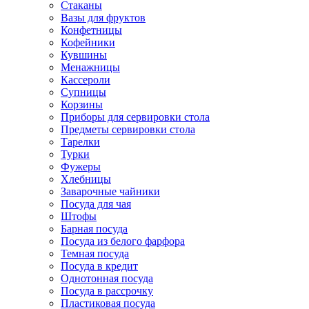
Стаканы
Вазы для фруктов
Конфетницы
Кофейники
Кувшины
Менажницы
Кассероли
Супницы
Корзины
Приборы для сервировки стола
Предметы сервировки стола
Тарелки
Турки
Фужеры
Хлебницы
Заварочные чайники
Посуда для чая
Штофы
Барная посуда
Посуда из белого фарфора
Темная посуда
Посуда в кредит
Однотонная посуда
Посуда в рассрочку
Пластиковая посуда