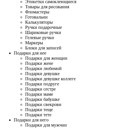
Этикетки самоклеющиеся
Товары для рисования
Фломастеры
Готовальни
Калькуляторы
Ручки подарочные
Шариковые ручки
Гелевые ручки
Маркеры
Блоки для записей
Подарки для нее
Подарки для женщин
Подарки жене
Подарки любимой
Подарки девушке
Подарки девушке коллеге
Подарки подруге
Подарки сестре
Подарки маме
Подарки бабушке
Подарки свекрови
Подарки теще
Подарки тете
Подарки для него
Подарки для мужчин