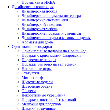
Посуда как в ИКЕА
Дизайнерская коллекция
Дизайнерская посуда
Дизайнерские предметы интерьера
Дизайнерские светильники
Дизайнерский текстиль
Дизайнерская мебель
Дизайнерские подарки и сувениры
Дизайнерские шкуры и меховые изделия
Ароматы для дома
Оригинальные подарки
Оригинальные подарки на Новый Год
Подарки с кристаллами Сваровски
Подарочные наборы
Подарки учителю на выпускной
Настольные игры
Статуэтки
Мини-гольф
Шуточные медали
Шуточные ордена
Обереги
Декоративные украшения
Подарки с восточной тематикой
Мешочки для подарков
Шарики воздушные