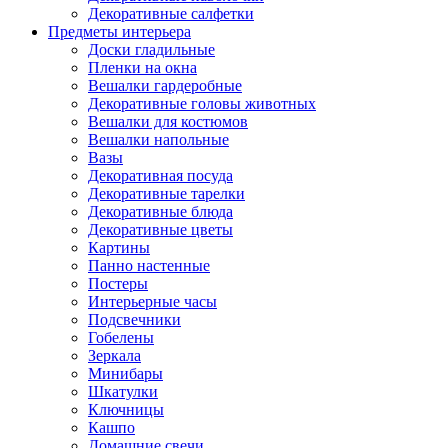
Декоративные салфетки
Предметы интерьера
Доски гладильные
Пленки на окна
Вешалки гардеробные
Декоративные головы животных
Вешалки для костюмов
Вешалки напольные
Вазы
Декоративная посуда
Декоративные тарелки
Декоративные блюда
Декоративные цветы
Картины
Панно настенные
Постеры
Интерьерные часы
Подсвечники
Гобелены
Зеркала
Минибары
Шкатулки
Ключницы
Кашпо
Домашние свечи