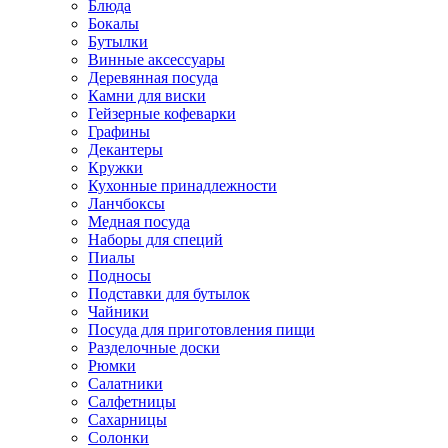
Блюда
Бокалы
Бутылки
Винные аксессуары
Деревянная посуда
Камни для виски
Гейзерные кофеварки
Графины
Декантеры
Кружки
Кухонные принадлежности
Ланчбоксы
Медная посуда
Наборы для специй
Пиалы
Подносы
Подставки для бутылок
Чайники
Посуда для приготовления пищи
Разделочные доски
Рюмки
Салатники
Салфетницы
Сахарницы
Солонки