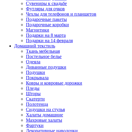
Сувениры к свадьбе
Футляры для очков
Чехлы для телефонов и планшетов
Подарочные пакеты
Подарочные коробки
Магнитики
Подарки на 8 марта
Подарки на 14 февраля
Домашний текстиль
Ткань мебельная
Постельное белье
Одеяла
Диванные подушки
Подушки
Покрывала
Ковры и ковровые дорожки
Пледы
Шторы
Скатерти
Полотенца
Сидушки на стулья
Халаты домашние
Махровые халаты
Фартуки
Декоративные наволочки