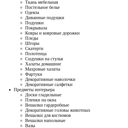
Ткань мебельная
Постельное белье
Одеяла
Диванные подушки
Подушки
Покрывала
Ковры и ковровые дорожки
Пледы
Шторы
Скатерти
Полотенца
Сидушки на стулья
Халаты домашние
Махровые халаты
Фартуки
Декоративные наволочки
Декоративные салфетки
Предметы интерьера
Доски гладильные
Пленки на окна
Вешалки гардеробные
Декоративные головы животных
Вешалки для костюмов
Вешалки напольные
Вазы