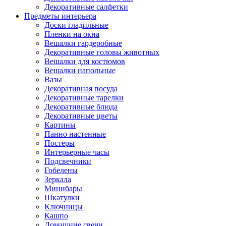
Декоративные салфетки
Предметы интерьера
Доски гладильные
Пленки на окна
Вешалки гардеробные
Декоративные головы животных
Вешалки для костюмов
Вешалки напольные
Вазы
Декоративная посуда
Декоративные тарелки
Декоративные блюда
Декоративные цветы
Картины
Панно настенные
Постеры
Интерьерные часы
Подсвечники
Гобелены
Зеркала
Минибары
Шкатулки
Ключницы
Кашпо
Домашние свечи