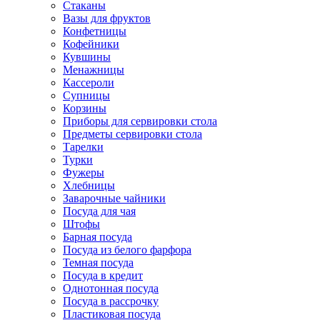
Стаканы
Вазы для фруктов
Конфетницы
Кофейники
Кувшины
Менажницы
Кассероли
Супницы
Корзины
Приборы для сервировки стола
Предметы сервировки стола
Тарелки
Турки
Фужеры
Хлебницы
Заварочные чайники
Посуда для чая
Штофы
Барная посуда
Посуда из белого фарфора
Темная посуда
Посуда в кредит
Однотонная посуда
Посуда в рассрочку
Пластиковая посуда