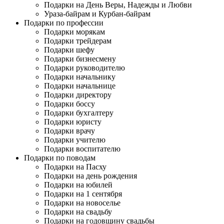
Подарки на День Веры, Надежды и Любви
Ураза-байрам и Курбан-байрам
Подарки по профессии
Подарки морякам
Подарки трейдерам
Подарки шефу
Подарки бизнесмену
Подарки руководителю
Подарки начальнику
Подарки начальнице
Подарки директору
Подарки боссу
Подарки бухгалтеру
Подарки юристу
Подарки врачу
Подарки учителю
Подарки воспитателю
Подарки по поводам
Подарки на Пасху
Подарки на день рождения
Подарки на юбилей
Подарки на 1 сентября
Подарки на новоселье
Подарки на свадьбу
Подарки на годовщину свадьбы