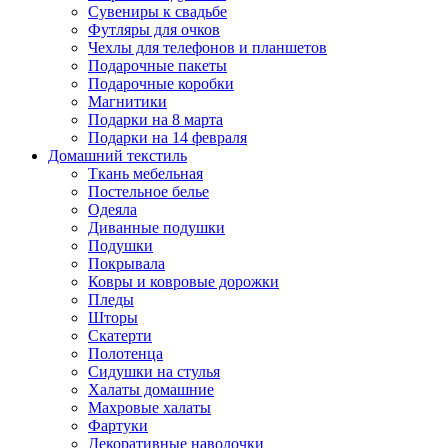
Сувениры к свадьбе
Футляры для очков
Чехлы для телефонов и планшетов
Подарочные пакеты
Подарочные коробки
Магнитики
Подарки на 8 марта
Подарки на 14 февраля
Домашний текстиль
Ткань мебельная
Постельное белье
Одеяла
Диванные подушки
Подушки
Покрывала
Ковры и ковровые дорожки
Пледы
Шторы
Скатерти
Полотенца
Сидушки на стулья
Халаты домашние
Махровые халаты
Фартуки
Декоративные наволочки