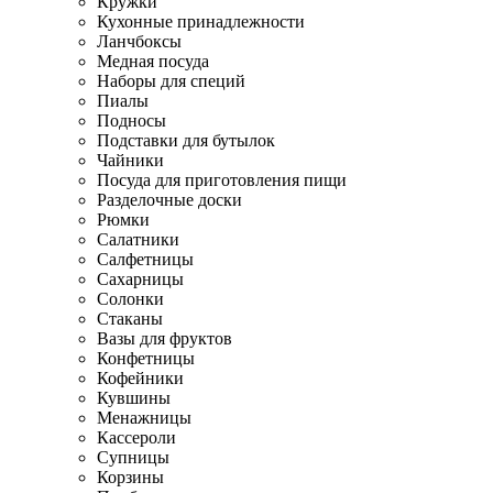
Кружки
Кухонные принадлежности
Ланчбоксы
Медная посуда
Наборы для специй
Пиалы
Подносы
Подставки для бутылок
Чайники
Посуда для приготовления пищи
Разделочные доски
Рюмки
Салатники
Салфетницы
Сахарницы
Солонки
Стаканы
Вазы для фруктов
Конфетницы
Кофейники
Кувшины
Менажницы
Кассероли
Супницы
Корзины