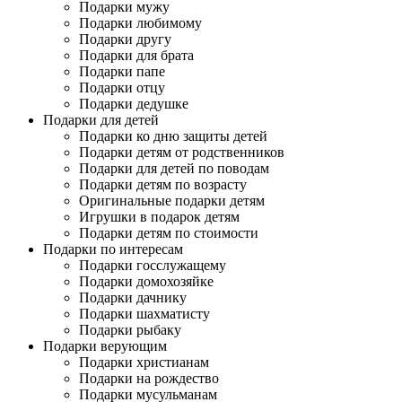
Подарки мужу
Подарки любимому
Подарки другу
Подарки для брата
Подарки папе
Подарки отцу
Подарки дедушке
Подарки для детей
Подарки ко дню защиты детей
Подарки детям от родственников
Подарки для детей по поводам
Подарки детям по возрасту
Оригинальные подарки детям
Игрушки в подарок детям
Подарки детям по стоимости
Подарки по интересам
Подарки госслужащему
Подарки домохозяйке
Подарки дачнику
Подарки шахматисту
Подарки рыбаку
Подарки верующим
Подарки христианам
Подарки на рождество
Подарки мусульманам