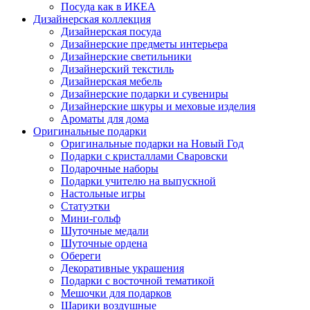
Посуда как в ИКЕА
Дизайнерская коллекция
Дизайнерская посуда
Дизайнерские предметы интерьера
Дизайнерские светильники
Дизайнерский текстиль
Дизайнерская мебель
Дизайнерские подарки и сувениры
Дизайнерские шкуры и меховые изделия
Ароматы для дома
Оригинальные подарки
Оригинальные подарки на Новый Год
Подарки с кристаллами Сваровски
Подарочные наборы
Подарки учителю на выпускной
Настольные игры
Статуэтки
Мини-гольф
Шуточные медали
Шуточные ордена
Обереги
Декоративные украшения
Подарки с восточной тематикой
Мешочки для подарков
Шарики воздушные