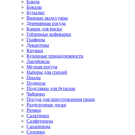
Блюда
Бокалы
Бутылки
Винные аксессуары
Деревянная посуда
Камни для виски
Гейзерные кофеварки
Графины
Декантеры
Кружки
Кухонные принадлежности
Ланчбоксы
Медная посуда
Наборы для специй
Пиалы
Подносы
Подставки для бутылок
Чайники
Посуда для приготовления пищи
Разделочные доски
Рюмки
Салатники
Салфетницы
Сахарницы
Солонки