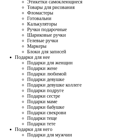
Этикетки самоклеющиеся
Товары для рисования
Фломастеры
Готовальни
Калькуляторы
Ручки подарочные
Шариковые ручки
Гелевые ручки
Маркеры
Блоки для записей
Подарки для нее
Подарки для женщин
Подарки жене
Подарки любимой
Подарки девушке
Подарки девушке коллеге
Подарки подруге
Подарки сестре
Подарки маме
Подарки бабушке
Подарки свекрови
Подарки теще
Подарки тете
Подарки для него
Подарки для мужчин