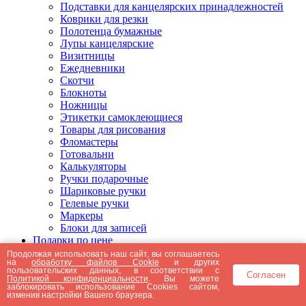
Подставки для канцелярских принадлежностей
Коврики для резки
Полотенца бумажные
Лупы канцелярские
Визитницы
Ежедневники
Скотчи
Блокноты
Ножницы
Этикетки самоклеющиеся
Товары для рисования
Фломастеры
Готовальни
Калькуляторы
Ручки подарочные
Шариковые ручки
Гелевые ручки
Маркеры
Блоки для записей
Подарки по цене
Подарки от 5000 рублей
Продолжая использовать наш сайт, вы соглашаетесь
на
обработку файлов Cookie
и других
Подарки до 5000 рублей
пользовательских данных, в соответствии с
Согласен
Подарки до 3000 рублей
Политикой конфиденциальности
. Вы можете
заблокировать использование Cookies сайтом,
Подарки до 2000 рублей
изменив настройки Вашего браузера.
Подарки до 1000 рублей