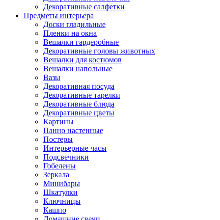
Декоративные салфетки
Предметы интерьера
Доски гладильные
Пленки на окна
Вешалки гардеробные
Декоративные головы животных
Вешалки для костюмов
Вешалки напольные
Вазы
Декоративная посуда
Декоративные тарелки
Декоративные блюда
Декоративные цветы
Картины
Панно настенные
Постеры
Интерьерные часы
Подсвечники
Гобелены
Зеркала
Минибары
Шкатулки
Ключницы
Кашпо
Домашние свечи