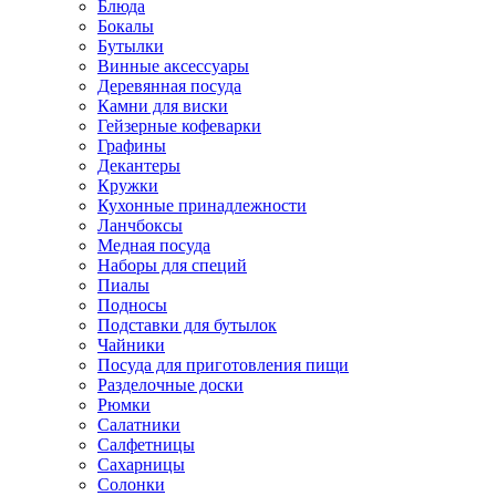
Блюда
Бокалы
Бутылки
Винные аксессуары
Деревянная посуда
Камни для виски
Гейзерные кофеварки
Графины
Декантеры
Кружки
Кухонные принадлежности
Ланчбоксы
Медная посуда
Наборы для специй
Пиалы
Подносы
Подставки для бутылок
Чайники
Посуда для приготовления пищи
Разделочные доски
Рюмки
Салатники
Салфетницы
Сахарницы
Солонки