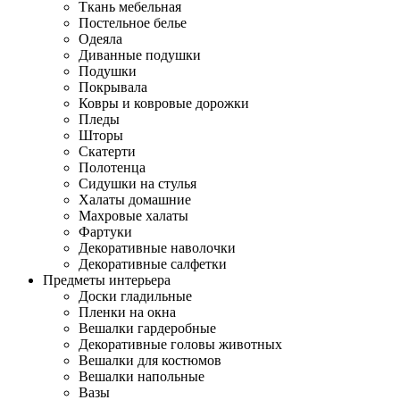
Ткань мебельная
Постельное белье
Одеяла
Диванные подушки
Подушки
Покрывала
Ковры и ковровые дорожки
Пледы
Шторы
Скатерти
Полотенца
Сидушки на стулья
Халаты домашние
Махровые халаты
Фартуки
Декоративные наволочки
Декоративные салфетки
Предметы интерьера
Доски гладильные
Пленки на окна
Вешалки гардеробные
Декоративные головы животных
Вешалки для костюмов
Вешалки напольные
Вазы