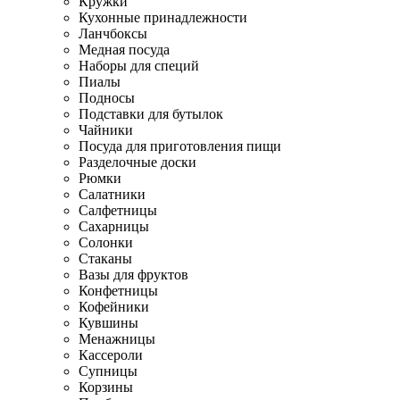
Кружки
Кухонные принадлежности
Ланчбоксы
Медная посуда
Наборы для специй
Пиалы
Подносы
Подставки для бутылок
Чайники
Посуда для приготовления пищи
Разделочные доски
Рюмки
Салатники
Салфетницы
Сахарницы
Солонки
Стаканы
Вазы для фруктов
Конфетницы
Кофейники
Кувшины
Менажницы
Кассероли
Супницы
Корзины