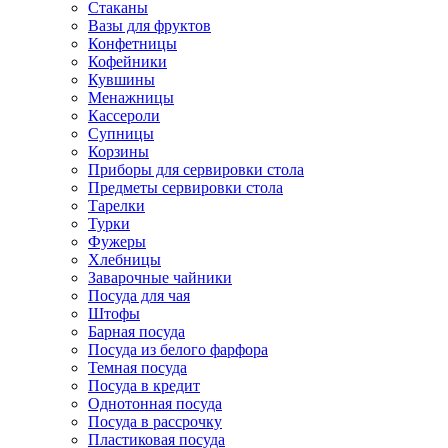
Стаканы
Вазы для фруктов
Конфетницы
Кофейники
Кувшины
Менажницы
Кассероли
Супницы
Корзины
Приборы для сервировки стола
Предметы сервировки стола
Тарелки
Турки
Фужеры
Хлебницы
Заварочные чайники
Посуда для чая
Штофы
Барная посуда
Посуда из белого фарфора
Темная посуда
Посуда в кредит
Однотонная посуда
Посуда в рассрочку
Пластиковая посуда