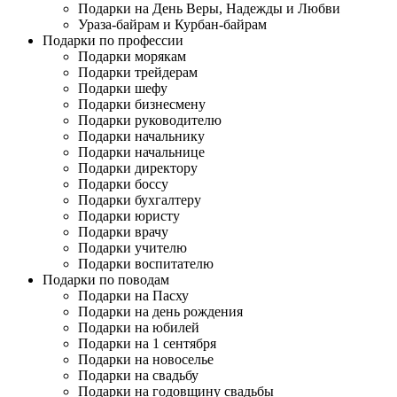
Подарки на День Веры, Надежды и Любви
Ураза-байрам и Курбан-байрам
Подарки по профессии
Подарки морякам
Подарки трейдерам
Подарки шефу
Подарки бизнесмену
Подарки руководителю
Подарки начальнику
Подарки начальнице
Подарки директору
Подарки боссу
Подарки бухгалтеру
Подарки юристу
Подарки врачу
Подарки учителю
Подарки воспитателю
Подарки по поводам
Подарки на Пасху
Подарки на день рождения
Подарки на юбилей
Подарки на 1 сентября
Подарки на новоселье
Подарки на свадьбу
Подарки на годовщину свадьбы