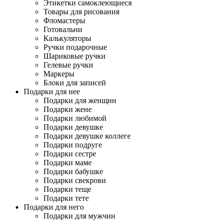
Этикетки самоклеющиеся
Товары для рисования
Фломастеры
Готовальни
Калькуляторы
Ручки подарочные
Шариковые ручки
Гелевые ручки
Маркеры
Блоки для записей
Подарки для нее
Подарки для женщин
Подарки жене
Подарки любимой
Подарки девушке
Подарки девушке коллеге
Подарки подруге
Подарки сестре
Подарки маме
Подарки бабушке
Подарки свекрови
Подарки теще
Подарки тете
Подарки для него
Подарки для мужчин