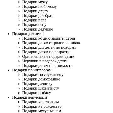
Подарки мужу
Подарки любимому
Подарки другу
Подарки для брата
Подарки папе
Подарки отцу
Подарки дедушке
Подарки для детей
Подарки ко дню защиты детей
Подарки детям от родственников
Подарки для детей по поводам
Подарки детям по возрасту
Оригинальные подарки детям
Игрушки в подарок детям
Подарки детям по стоимости
Подарки по интересам
Подарки госслужащему
Подарки домохозяйке
Подарки дачнику
Подарки шахматисту
Подарки рыбаку
Подарки верующим
Подарки христианам
Подарки на рождество
Подарки мусульманам