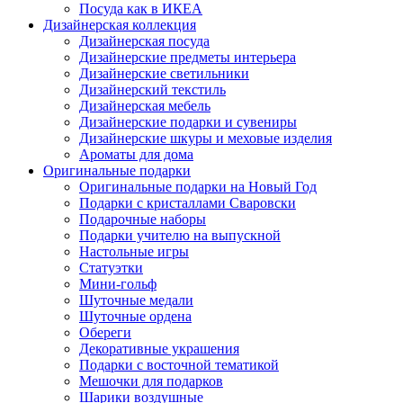
Посуда как в ИКЕА
Дизайнерская коллекция
Дизайнерская посуда
Дизайнерские предметы интерьера
Дизайнерские светильники
Дизайнерский текстиль
Дизайнерская мебель
Дизайнерские подарки и сувениры
Дизайнерские шкуры и меховые изделия
Ароматы для дома
Оригинальные подарки
Оригинальные подарки на Новый Год
Подарки с кристаллами Сваровски
Подарочные наборы
Подарки учителю на выпускной
Настольные игры
Статуэтки
Мини-гольф
Шуточные медали
Шуточные ордена
Обереги
Декоративные украшения
Подарки с восточной тематикой
Мешочки для подарков
Шарики воздушные