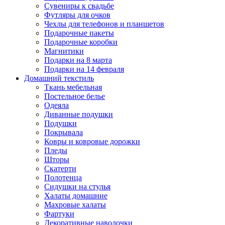
Сувениры к свадьбе
Футляры для очков
Чехлы для телефонов и планшетов
Подарочные пакеты
Подарочные коробки
Магнитики
Подарки на 8 марта
Подарки на 14 февраля
Домашний текстиль
Ткань мебельная
Постельное белье
Одеяла
Диванные подушки
Подушки
Покрывала
Ковры и ковровые дорожки
Пледы
Шторы
Скатерти
Полотенца
Сидушки на стулья
Халаты домашние
Махровые халаты
Фартуки
Декоративные наволочки