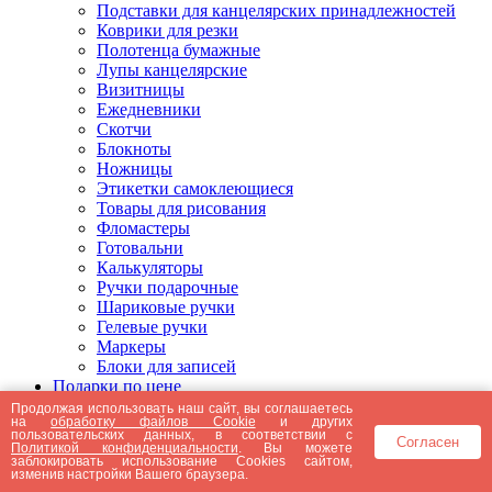
Подставки для канцелярских принадлежностей
Коврики для резки
Полотенца бумажные
Лупы канцелярские
Визитницы
Ежедневники
Скотчи
Блокноты
Ножницы
Этикетки самоклеющиеся
Товары для рисования
Фломастеры
Готовальни
Калькуляторы
Ручки подарочные
Шариковые ручки
Гелевые ручки
Маркеры
Блоки для записей
Подарки по цене
Подарки от 5000 рублей
Продолжая использовать наш сайт, вы соглашаетесь
на
обработку файлов Cookie
и других
Подарки до 5000 рублей
пользовательских данных, в соответствии с
Согласен
Подарки до 3000 рублей
Политикой конфиденциальности
. Вы можете
заблокировать использование Cookies сайтом,
Подарки до 2000 рублей
изменив настройки Вашего браузера.
Подарки до 1000 рублей