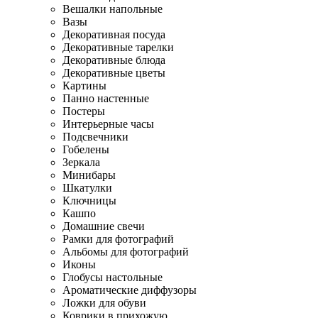
Вешалки напольные
Вазы
Декоративная посуда
Декоративные тарелки
Декоративные блюда
Декоративные цветы
Картины
Панно настенные
Постеры
Интерьерные часы
Подсвечники
Гобелены
Зеркала
Минибары
Шкатулки
Ключницы
Кашпо
Домашние свечи
Рамки для фотографий
Альбомы для фотографий
Иконы
Глобусы настольные
Ароматические диффузоры
Ложки для обуви
Коврики в прихожую