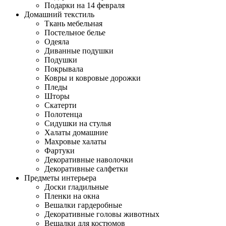
Подарки на 14 февраля
Домашний текстиль
Ткань мебельная
Постельное белье
Одеяла
Диванные подушки
Подушки
Покрывала
Ковры и ковровые дорожки
Пледы
Шторы
Скатерти
Полотенца
Сидушки на стулья
Халаты домашние
Махровые халаты
Фартуки
Декоративные наволочки
Декоративные салфетки
Предметы интерьера
Доски гладильные
Пленки на окна
Вешалки гардеробные
Декоративные головы животных
Вешалки для костюмов