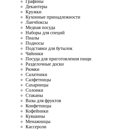
Графины
Декантеры
Кружки
Кухонные принадлежности
Ланчбоксы
Медная посуда
Наборы для специй
Пиалы
Подносы
Подставки для бутылок
Чайники
Посуда для приготовления пищи
Разделочные доски
Рюмки
Салатники
Салфетницы
Сахарницы
Солонки
Стаканы
Вазы для фруктов
Конфетницы
Кофейники
Кувшины
Менажницы
Кассероли