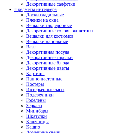
Декоративные салфетки
Предметы интерьера
Доски гладильные
Пленки на окна
Вешалки гардеробные
Декоративные головы животных
Вешалки для костюмов
Вешалки напольные
Вазы
Декоративная посуда
Декоративные тарелки
Декоративные блюда
Декоративные цветы
Картины
Панно настенные
Постеры
Интерьерные часы
Подсвечники
Гобелены
Зеркала
Минибары
Шкатулки
Ключницы
Кашпо
Домашние свечи