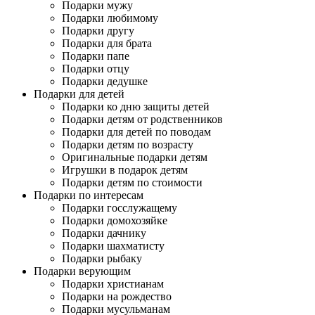
Подарки мужу
Подарки любимому
Подарки другу
Подарки для брата
Подарки папе
Подарки отцу
Подарки дедушке
Подарки для детей
Подарки ко дню защиты детей
Подарки детям от родственников
Подарки для детей по поводам
Подарки детям по возрасту
Оригинальные подарки детям
Игрушки в подарок детям
Подарки детям по стоимости
Подарки по интересам
Подарки госслужащему
Подарки домохозяйке
Подарки дачнику
Подарки шахматисту
Подарки рыбаку
Подарки верующим
Подарки христианам
Подарки на рождество
Подарки мусульманам