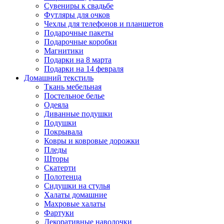
Сувениры к свадьбе
Футляры для очков
Чехлы для телефонов и планшетов
Подарочные пакеты
Подарочные коробки
Магнитики
Подарки на 8 марта
Подарки на 14 февраля
Домашний текстиль
Ткань мебельная
Постельное белье
Одеяла
Диванные подушки
Подушки
Покрывала
Ковры и ковровые дорожки
Пледы
Шторы
Скатерти
Полотенца
Сидушки на стулья
Халаты домашние
Махровые халаты
Фартуки
Декоративные наволочки