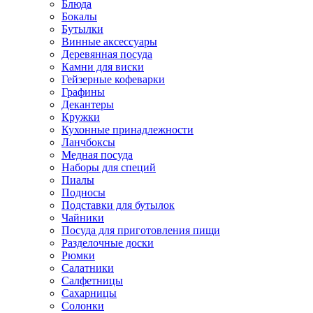
Блюда
Бокалы
Бутылки
Винные аксессуары
Деревянная посуда
Камни для виски
Гейзерные кофеварки
Графины
Декантеры
Кружки
Кухонные принадлежности
Ланчбоксы
Медная посуда
Наборы для специй
Пиалы
Подносы
Подставки для бутылок
Чайники
Посуда для приготовления пищи
Разделочные доски
Рюмки
Салатники
Салфетницы
Сахарницы
Солонки