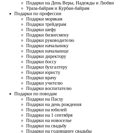
Подарки на День Веры, Надежды и Любви
Ураза-байрам и Курбан-байрам
Подарки по профессии
Подарки морякам
Подарки трейдерам
Подарки шефу
Подарки бизнесмену
Подарки руководителю
Подарки начальнику
Подарки начальнице
Подарки директору
Подарки боссу
Подарки бухгалтеру
Подарки юристу
Подарки врачу
Подарки учителю
Подарки воспитателю
Подарки по поводам
Подарки на Пасху
Подарки на день рождения
Подарки на юбилей
Подарки на 1 сентября
Подарки на новоселье
Подарки на свадьбу
Подарки на годовщину свадьбы