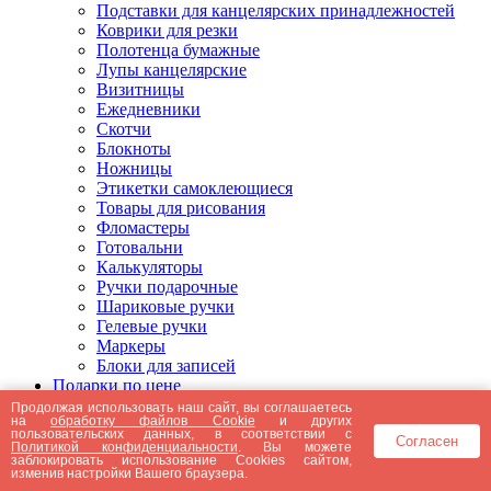
Подставки для канцелярских принадлежностей
Коврики для резки
Полотенца бумажные
Лупы канцелярские
Визитницы
Ежедневники
Скотчи
Блокноты
Ножницы
Этикетки самоклеющиеся
Товары для рисования
Фломастеры
Готовальни
Калькуляторы
Ручки подарочные
Шариковые ручки
Гелевые ручки
Маркеры
Блоки для записей
Подарки по цене
Подарки от 5000 рублей
Продолжая использовать наш сайт, вы соглашаетесь
на
обработку файлов Cookie
и других
Подарки до 5000 рублей
пользовательских данных, в соответствии с
Согласен
Подарки до 3000 рублей
Политикой конфиденциальности
. Вы можете
заблокировать использование Cookies сайтом,
Подарки до 2000 рублей
изменив настройки Вашего браузера.
Подарки до 1000 рублей