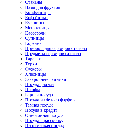
Стаканы
Вазы для фруктов
Конфетницы
Кофейники
Кувшины
Менажницы
Кассероли
Супницы
Корзины
Приборы для сервировки стола
Предметы сервировки стола
Тарелки
Турки
Фужеры
Хлебницы
Заварочные чайники
Посуда для чая
Штофы
Барная посуда
Посуда из белого фарфора
Темная посуда
Посуда в кредит
Однотонная посуда
Посуда в рассрочку
Пластиковая посуда