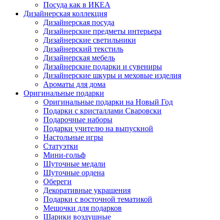
Посуда как в ИКЕА
Дизайнерская коллекция
Дизайнерская посуда
Дизайнерские предметы интерьера
Дизайнерские светильники
Дизайнерский текстиль
Дизайнерская мебель
Дизайнерские подарки и сувениры
Дизайнерские шкуры и меховые изделия
Ароматы для дома
Оригинальные подарки
Оригинальные подарки на Новый Год
Подарки с кристаллами Сваровски
Подарочные наборы
Подарки учителю на выпускной
Настольные игры
Статуэтки
Мини-гольф
Шуточные медали
Шуточные ордена
Обереги
Декоративные украшения
Подарки с восточной тематикой
Мешочки для подарков
Шарики воздушные