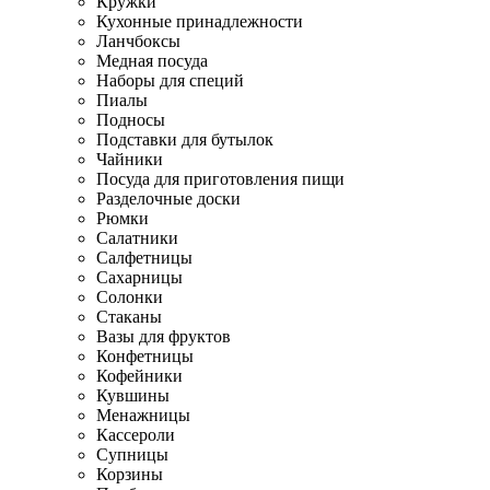
Кружки
Кухонные принадлежности
Ланчбоксы
Медная посуда
Наборы для специй
Пиалы
Подносы
Подставки для бутылок
Чайники
Посуда для приготовления пищи
Разделочные доски
Рюмки
Салатники
Салфетницы
Сахарницы
Солонки
Стаканы
Вазы для фруктов
Конфетницы
Кофейники
Кувшины
Менажницы
Кассероли
Супницы
Корзины