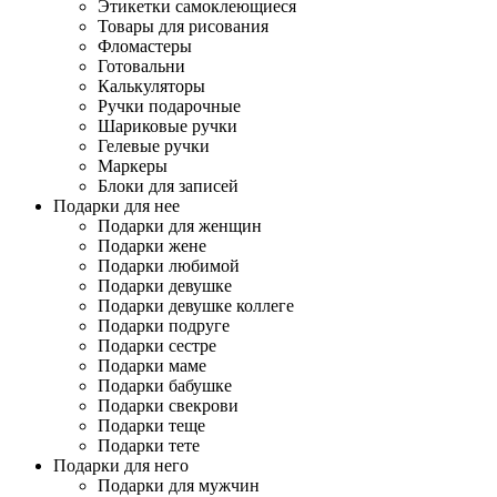
Этикетки самоклеющиеся
Товары для рисования
Фломастеры
Готовальни
Калькуляторы
Ручки подарочные
Шариковые ручки
Гелевые ручки
Маркеры
Блоки для записей
Подарки для нее
Подарки для женщин
Подарки жене
Подарки любимой
Подарки девушке
Подарки девушке коллеге
Подарки подруге
Подарки сестре
Подарки маме
Подарки бабушке
Подарки свекрови
Подарки теще
Подарки тете
Подарки для него
Подарки для мужчин