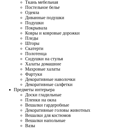
Ткань мебельная
Постельное белье
Одеяла
Диванные подушки
Подушки
Покрывала
Ковры и ковровые дорожки
Пледы
Шторы
Скатерти
Полотенца
Сидушки на стулья
Халаты домашние
Махровые халаты
Фартуки
Декоративные наволочки
Декоративные салфетки
Предметы интерьера
Доски гладильные
Пленки на окна
Вешалки гардеробные
Декоративные головы животных
Вешалки для костюмов
Вешалки напольные
Вазы