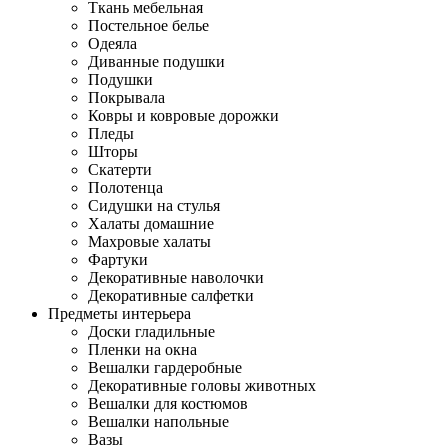
Ткань мебельная
Постельное белье
Одеяла
Диванные подушки
Подушки
Покрывала
Ковры и ковровые дорожки
Пледы
Шторы
Скатерти
Полотенца
Сидушки на стулья
Халаты домашние
Махровые халаты
Фартуки
Декоративные наволочки
Декоративные салфетки
Предметы интерьера
Доски гладильные
Пленки на окна
Вешалки гардеробные
Декоративные головы животных
Вешалки для костюмов
Вешалки напольные
Вазы