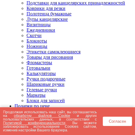
Подставки для канцелярских принадлежностей
Коврики для резки
Полотенца бумажные
Лупы канцелярские
Визитницы
Ежедневники
Скотчи
Блокноты
Ножницы
Этикетки самоклеющиеся
Товары для рисования
Фломастеры
Готовальни
Калькуляторы
Ручки подарочные
Шариковые ручки
Гелевые ручки
Маркеры
Блоки для записей
Подарки по цене
Подарки от 5000 рублей
Продолжая использовать наш сайт, вы соглашаетесь
на
обработку файлов Cookie
и других
Подарки до 5000 рублей
пользовательских данных, в соответствии с
Согласен
Подарки до 3000 рублей
Политикой конфиденциальности
. Вы можете
заблокировать использование Cookies сайтом,
Подарки до 2000 рублей
изменив настройки Вашего браузера.
Подарки до 1000 рублей