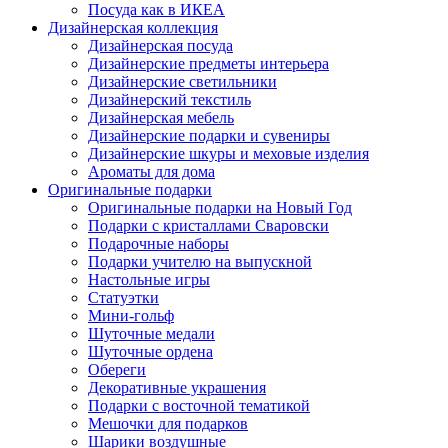
Посуда как в ИКЕА
Дизайнерская коллекция
Дизайнерская посуда
Дизайнерские предметы интерьера
Дизайнерские светильники
Дизайнерский текстиль
Дизайнерская мебель
Дизайнерские подарки и сувениры
Дизайнерские шкуры и меховые изделия
Ароматы для дома
Оригинальные подарки
Оригинальные подарки на Новый Год
Подарки с кристаллами Сваровски
Подарочные наборы
Подарки учителю на выпускной
Настольные игры
Статуэтки
Мини-гольф
Шуточные медали
Шуточные ордена
Обереги
Декоративные украшения
Подарки с восточной тематикой
Мешочки для подарков
Шарики воздушные