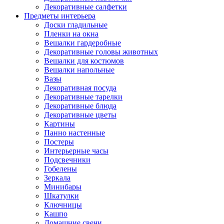
Декоративные салфетки
Предметы интерьера
Доски гладильные
Пленки на окна
Вешалки гардеробные
Декоративные головы животных
Вешалки для костюмов
Вешалки напольные
Вазы
Декоративная посуда
Декоративные тарелки
Декоративные блюда
Декоративные цветы
Картины
Панно настенные
Постеры
Интерьерные часы
Подсвечники
Гобелены
Зеркала
Минибары
Шкатулки
Ключницы
Кашпо
Домашние свечи