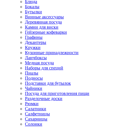
Блюда
Бокалы
Бутылки
Винные аксессуары
Деревянная посуда
Камни для виски
Гейзерные кофеварки
Графины
Декантеры
Кружки
Кухонные принадлежности
Ланчбоксы
Медная посуда
Наборы для специй
Пиалы
Подносы
Подставки для бутылок
Чайники
Посуда для приготовления пищи
Разделочные доски
Рюмки
Салатники
Салфетницы
Сахарницы
Солонки