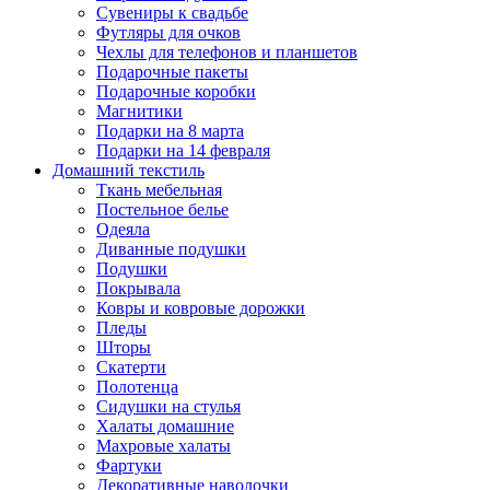
Сувениры к свадьбе
Футляры для очков
Чехлы для телефонов и планшетов
Подарочные пакеты
Подарочные коробки
Магнитики
Подарки на 8 марта
Подарки на 14 февраля
Домашний текстиль
Ткань мебельная
Постельное белье
Одеяла
Диванные подушки
Подушки
Покрывала
Ковры и ковровые дорожки
Пледы
Шторы
Скатерти
Полотенца
Сидушки на стулья
Халаты домашние
Махровые халаты
Фартуки
Декоративные наволочки