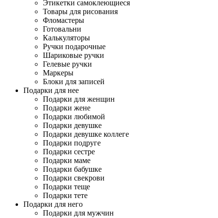
Этикетки самоклеющиеся
Товары для рисования
Фломастеры
Готовальни
Калькуляторы
Ручки подарочные
Шариковые ручки
Гелевые ручки
Маркеры
Блоки для записей
Подарки для нее
Подарки для женщин
Подарки жене
Подарки любимой
Подарки девушке
Подарки девушке коллеге
Подарки подруге
Подарки сестре
Подарки маме
Подарки бабушке
Подарки свекрови
Подарки теще
Подарки тете
Подарки для него
Подарки для мужчин