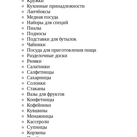
Кружки
Кухонные принадлежности
Ланчбоксы
Медная посуда
Наборы для специй
Пиалы
Подносы
Подставки для бутылок
Чайники
Посуда для приготовления пищи
Разделочные доски
Рюмки
Салатники
Салфетницы
Сахарницы
Солонки
Стаканы
Вазы для фруктов
Конфетницы
Кофейники
Кувшины
Менажницы
Кассероли
Супницы
Корзины