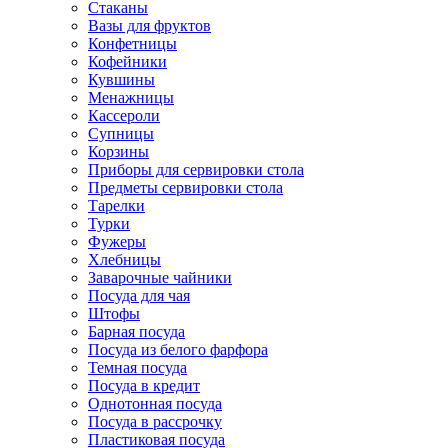
Стаканы
Вазы для фруктов
Конфетницы
Кофейники
Кувшины
Менажницы
Кассероли
Супницы
Корзины
Приборы для сервировки стола
Предметы сервировки стола
Тарелки
Турки
Фужеры
Хлебницы
Заварочные чайники
Посуда для чая
Штофы
Барная посуда
Посуда из белого фарфора
Темная посуда
Посуда в кредит
Однотонная посуда
Посуда в рассрочку
Пластиковая посуда