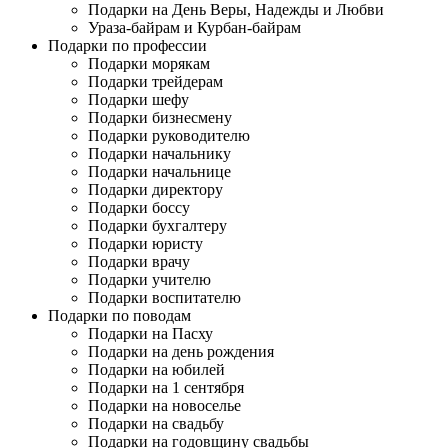
Подарки на День Веры, Надежды и Любви
Ураза-байрам и Курбан-байрам
Подарки по профессии
Подарки морякам
Подарки трейдерам
Подарки шефу
Подарки бизнесмену
Подарки руководителю
Подарки начальнику
Подарки начальнице
Подарки директору
Подарки боссу
Подарки бухгалтеру
Подарки юристу
Подарки врачу
Подарки учителю
Подарки воспитателю
Подарки по поводам
Подарки на Пасху
Подарки на день рождения
Подарки на юбилей
Подарки на 1 сентября
Подарки на новоселье
Подарки на свадьбу
Подарки на годовщину свадьбы