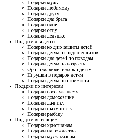
Подарки мужу
Подарки любимому
Подарки другу
Подарки для брата
Подарки папе
Подарки отцу
Подарки дедушке
Подарки для детей
Подарки ко дню защиты детей
Подарки детям от родственников
Подарки для детей по поводам
Подарки детям по возрасту
Оригинальные подарки детям
Игрушки в подарок детям
Подарки детям по стоимости
Подарки по интересам
Подарки госслужащему
Подарки домохозяйке
Подарки дачнику
Подарки шахматисту
Подарки рыбаку
Подарки верующим
Подарки христианам
Подарки на рождество
Подарки мусульманам