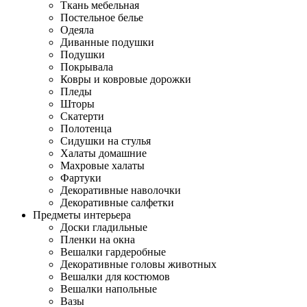
Ткань мебельная
Постельное белье
Одеяла
Диванные подушки
Подушки
Покрывала
Ковры и ковровые дорожки
Пледы
Шторы
Скатерти
Полотенца
Сидушки на стулья
Халаты домашние
Махровые халаты
Фартуки
Декоративные наволочки
Декоративные салфетки
Предметы интерьера
Доски гладильные
Пленки на окна
Вешалки гардеробные
Декоративные головы животных
Вешалки для костюмов
Вешалки напольные
Вазы