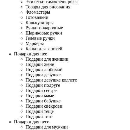
Этикетки самоклеющиеся
Товары для рисования
Фломастеры
Готовальни
Калькуляторы
Ручки подарочные
Шариковые ручки
Гелевые ручки
Маркеры
Блоки для записей
Подарки для нее
Подарки для женщин
Подарки жене
Подарки любимой
Подарки девушке
Подарки девушке коллеге
Подарки подруге
Подарки сестре
Подарки маме
Подарки бабушке
Подарки свекрови
Подарки теще
Подарки тете
Подарки для него
Подарки для мужчин