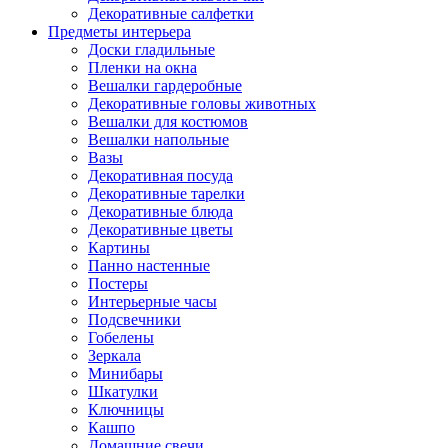
Декоративные салфетки
Предметы интерьера
Доски гладильные
Пленки на окна
Вешалки гардеробные
Декоративные головы животных
Вешалки для костюмов
Вешалки напольные
Вазы
Декоративная посуда
Декоративные тарелки
Декоративные блюда
Декоративные цветы
Картины
Панно настенные
Постеры
Интерьерные часы
Подсвечники
Гобелены
Зеркала
Минибары
Шкатулки
Ключницы
Кашпо
Домашние свечи