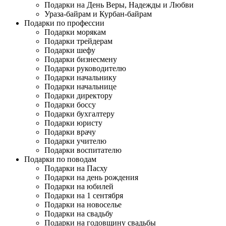
Подарки на День Веры, Надежды и Любви
Ураза-байрам и Курбан-байрам
Подарки по профессии
Подарки морякам
Подарки трейдерам
Подарки шефу
Подарки бизнесмену
Подарки руководителю
Подарки начальнику
Подарки начальнице
Подарки директору
Подарки боссу
Подарки бухгалтеру
Подарки юристу
Подарки врачу
Подарки учителю
Подарки воспитателю
Подарки по поводам
Подарки на Пасху
Подарки на день рождения
Подарки на юбилей
Подарки на 1 сентября
Подарки на новоселье
Подарки на свадьбу
Подарки на годовщину свадьбы