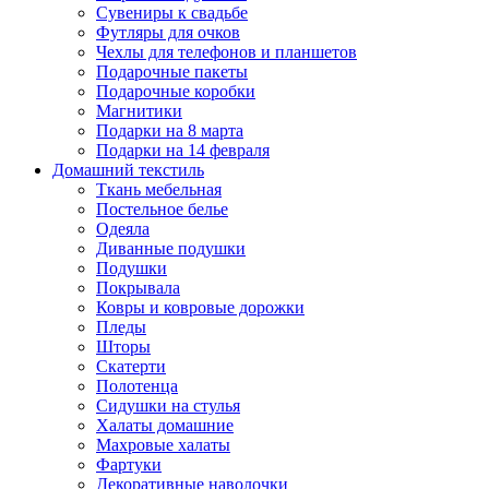
Сувениры к свадьбе
Футляры для очков
Чехлы для телефонов и планшетов
Подарочные пакеты
Подарочные коробки
Магнитики
Подарки на 8 марта
Подарки на 14 февраля
Домашний текстиль
Ткань мебельная
Постельное белье
Одеяла
Диванные подушки
Подушки
Покрывала
Ковры и ковровые дорожки
Пледы
Шторы
Скатерти
Полотенца
Сидушки на стулья
Халаты домашние
Махровые халаты
Фартуки
Декоративные наволочки