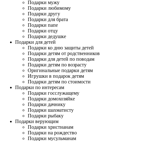
Подарки мужу
Подарки любимому
Подарки другу
Подарки для брата
Подарки папе
Подарки отцу
Подарки дедушке
Подарки для детей
Подарки ко дню защиты детей
Подарки детям от родственников
Подарки для детей по поводам
Подарки детям по возрасту
Оригинальные подарки детям
Игрушки в подарок детям
Подарки детям по стоимости
Подарки по интересам
Подарки госслужащему
Подарки домохозяйке
Подарки дачнику
Подарки шахматисту
Подарки рыбаку
Подарки верующим
Подарки христианам
Подарки на рождество
Подарки мусульманам