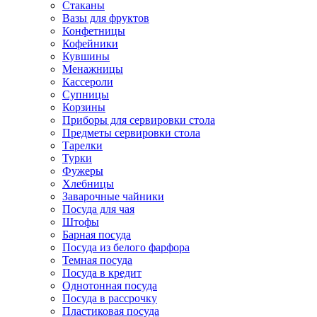
Стаканы
Вазы для фруктов
Конфетницы
Кофейники
Кувшины
Менажницы
Кассероли
Супницы
Корзины
Приборы для сервировки стола
Предметы сервировки стола
Тарелки
Турки
Фужеры
Хлебницы
Заварочные чайники
Посуда для чая
Штофы
Барная посуда
Посуда из белого фарфора
Темная посуда
Посуда в кредит
Однотонная посуда
Посуда в рассрочку
Пластиковая посуда