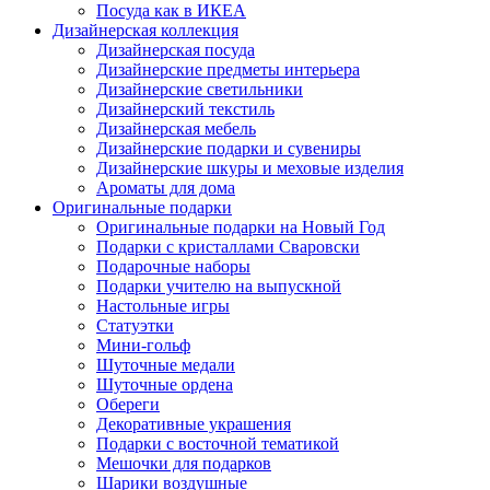
Посуда как в ИКЕА
Дизайнерская коллекция
Дизайнерская посуда
Дизайнерские предметы интерьера
Дизайнерские светильники
Дизайнерский текстиль
Дизайнерская мебель
Дизайнерские подарки и сувениры
Дизайнерские шкуры и меховые изделия
Ароматы для дома
Оригинальные подарки
Оригинальные подарки на Новый Год
Подарки с кристаллами Сваровски
Подарочные наборы
Подарки учителю на выпускной
Настольные игры
Статуэтки
Мини-гольф
Шуточные медали
Шуточные ордена
Обереги
Декоративные украшения
Подарки с восточной тематикой
Мешочки для подарков
Шарики воздушные