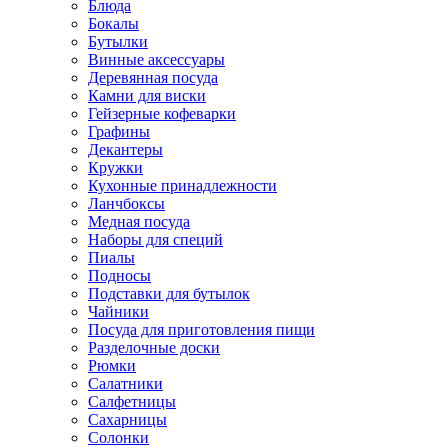
Блюда
Бокалы
Бутылки
Винные аксессуары
Деревянная посуда
Камни для виски
Гейзерные кофеварки
Графины
Декантеры
Кружки
Кухонные принадлежности
Ланчбоксы
Медная посуда
Наборы для специй
Пиалы
Подносы
Подставки для бутылок
Чайники
Посуда для приготовления пищи
Разделочные доски
Рюмки
Салатники
Салфетницы
Сахарницы
Солонки