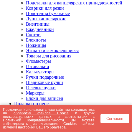
Подставки для канцелярских принадлежностей
Коврики для резки
Полотенца бумажные
Лупы канцелярские
Визитницы
Ежедневники
Скотчи
Блокноты
Ножницы
Этикетки самоклеющиеся
Товары для рисования
Фломастеры
Готовальни
Калькуляторы
Ручки подарочные
Шариковые ручки
Гелевые ручки
Маркеры
Блоки для записей
Подарки по цене
Подарки от 5000 рублей
Продолжая использовать наш сайт, вы соглашаетесь
на
обработку файлов Cookie
и других
Подарки до 5000 рублей
пользовательских данных, в соответствии с
Согласен
Подарки до 3000 рублей
Политикой конфиденциальности
. Вы можете
заблокировать использование Cookies сайтом,
Подарки до 2000 рублей
изменив настройки Вашего браузера.
Подарки до 1000 рублей