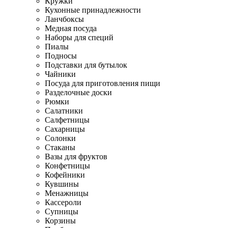
Кружки
Кухонные принадлежности
Ланчбоксы
Медная посуда
Наборы для специй
Пиалы
Подносы
Подставки для бутылок
Чайники
Посуда для приготовления пищи
Разделочные доски
Рюмки
Салатники
Салфетницы
Сахарницы
Солонки
Стаканы
Вазы для фруктов
Конфетницы
Кофейники
Кувшины
Менажницы
Кассероли
Супницы
Корзины