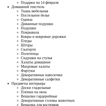
Подарки на 14 февраля
Домашний текстиль
Ткань мебельная
Постельное белье
Одеяла
Диванные подушки
Подушки
Покрывала
Ковры и ковровые дорожки
Пледы
Шторы
Скатерти
Полотенца
Сидушки на стулья
Халаты домашние
Махровые халаты
Фартуки
Декоративные наволочки
Декоративные салфетки
Предметы интерьера
Доски гладильные
Пленки на окна
Вешалки гардеробные
Декоративные головы животных
Вешалки для костюмов