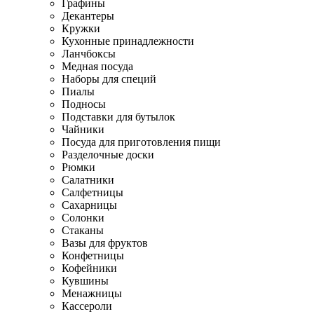
Графины
Декантеры
Кружки
Кухонные принадлежности
Ланчбоксы
Медная посуда
Наборы для специй
Пиалы
Подносы
Подставки для бутылок
Чайники
Посуда для приготовления пищи
Разделочные доски
Рюмки
Салатники
Салфетницы
Сахарницы
Солонки
Стаканы
Вазы для фруктов
Конфетницы
Кофейники
Кувшины
Менажницы
Кассероли