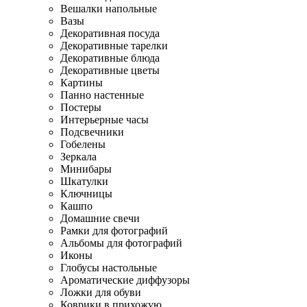
Вешалки напольные
Вазы
Декоративная посуда
Декоративные тарелки
Декоративные блюда
Декоративные цветы
Картины
Панно настенные
Постеры
Интерьерные часы
Подсвечники
Гобелены
Зеркала
Минибары
Шкатулки
Ключницы
Кашпо
Домашние свечи
Рамки для фотографий
Альбомы для фотографий
Иконы
Глобусы настольные
Ароматические диффузоры
Ложки для обуви
Коврики в прихожую