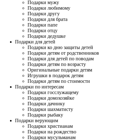
Подарки мужу
Подарки любимому
Подарки другу
Подарки для брата
Подарки папе
Подарки отцу
Подарки дедушке
Подарки для детей
Подарки ко дню защиты детей
Подарки детям от родственников
Подарки для детей по поводам
Подарки детям по возрасту
Оригинальные подарки детям
Игрушки в подарок детям
Подарки детям по стоимости
Подарки по интересам
Подарки госслужащему
Подарки домохозяйке
Подарки дачнику
Подарки шахматисту
Подарки рыбаку
Подарки верующим
Подарки христианам
Подарки на рождество
Подарки мусульманам