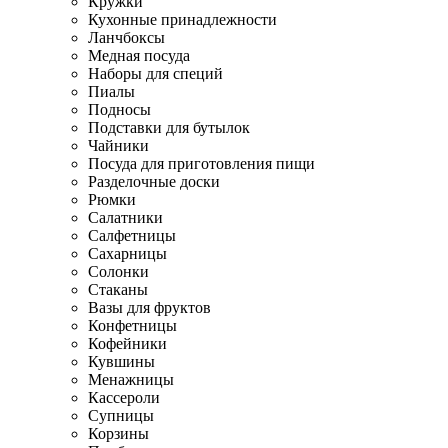
Кружки
Кухонные принадлежности
Ланчбоксы
Медная посуда
Наборы для специй
Пиалы
Подносы
Подставки для бутылок
Чайники
Посуда для приготовления пищи
Разделочные доски
Рюмки
Салатники
Салфетницы
Сахарницы
Солонки
Стаканы
Вазы для фруктов
Конфетницы
Кофейники
Кувшины
Менажницы
Кассероли
Супницы
Корзины