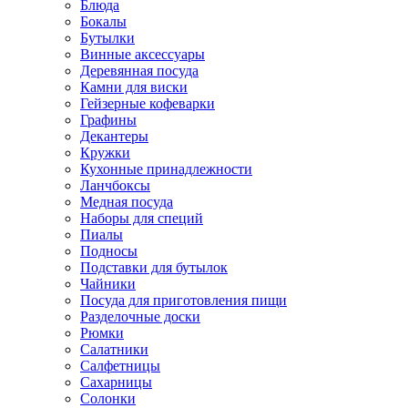
Блюда
Бокалы
Бутылки
Винные аксессуары
Деревянная посуда
Камни для виски
Гейзерные кофеварки
Графины
Декантеры
Кружки
Кухонные принадлежности
Ланчбоксы
Медная посуда
Наборы для специй
Пиалы
Подносы
Подставки для бутылок
Чайники
Посуда для приготовления пищи
Разделочные доски
Рюмки
Салатники
Салфетницы
Сахарницы
Солонки