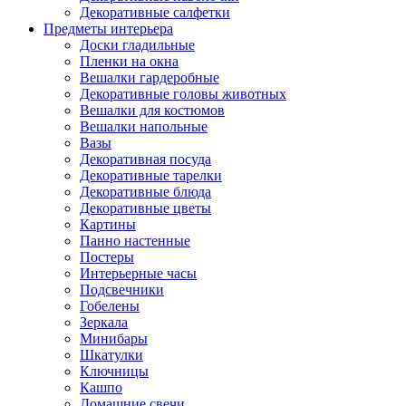
Декоративные салфетки
Предметы интерьера
Доски гладильные
Пленки на окна
Вешалки гардеробные
Декоративные головы животных
Вешалки для костюмов
Вешалки напольные
Вазы
Декоративная посуда
Декоративные тарелки
Декоративные блюда
Декоративные цветы
Картины
Панно настенные
Постеры
Интерьерные часы
Подсвечники
Гобелены
Зеркала
Минибары
Шкатулки
Ключницы
Кашпо
Домашние свечи