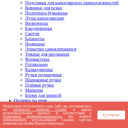
Подставки для канцелярских принадлежностей
Коврики для резки
Полотенца бумажные
Лупы канцелярские
Визитницы
Ежедневники
Скотчи
Блокноты
Ножницы
Этикетки самоклеющиеся
Товары для рисования
Фломастеры
Готовальни
Калькуляторы
Ручки подарочные
Шариковые ручки
Гелевые ручки
Маркеры
Блоки для записей
Подарки по цене
Подарки от 5000 рублей
Продолжая использовать наш сайт, вы соглашаетесь
на
обработку файлов Cookie
и других
Подарки до 5000 рублей
пользовательских данных, в соответствии с
Согласен
Подарки до 3000 рублей
Политикой конфиденциальности
. Вы можете
заблокировать использование Cookies сайтом,
Подарки до 2000 рублей
изменив настройки Вашего браузера.
Подарки до 1000 рублей