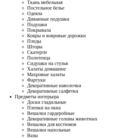
Ткань мебельная
Постельное белье
Одеяла
Диванные подушки
Подушки
Покрывала
Ковры и ковровые дорожки
Пледы
Шторы
Скатерти
Полотенца
Сидушки на стулья
Халаты домашние
Махровые халаты
Фартуки
Декоративные наволочки
Декоративные салфетки
Предметы интерьера
Доски гладильные
Пленки на окна
Вешалки гардеробные
Декоративные головы животных
Вешалки для костюмов
Вешалки напольные
Вазы