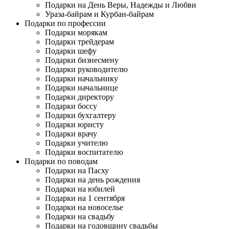
Подарки на День Веры, Надежды и Любви
Ураза-байрам и Курбан-байрам
Подарки по профессии
Подарки морякам
Подарки трейдерам
Подарки шефу
Подарки бизнесмену
Подарки руководителю
Подарки начальнику
Подарки начальнице
Подарки директору
Подарки боссу
Подарки бухгалтеру
Подарки юристу
Подарки врачу
Подарки учителю
Подарки воспитателю
Подарки по поводам
Подарки на Пасху
Подарки на день рождения
Подарки на юбилей
Подарки на 1 сентября
Подарки на новоселье
Подарки на свадьбу
Подарки на годовщину свадьбы