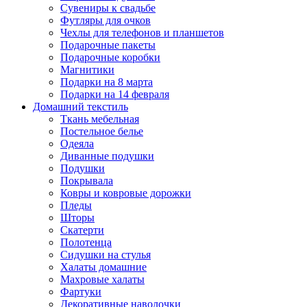
Сувениры к свадьбе
Футляры для очков
Чехлы для телефонов и планшетов
Подарочные пакеты
Подарочные коробки
Магнитики
Подарки на 8 марта
Подарки на 14 февраля
Домашний текстиль
Ткань мебельная
Постельное белье
Одеяла
Диванные подушки
Подушки
Покрывала
Ковры и ковровые дорожки
Пледы
Шторы
Скатерти
Полотенца
Сидушки на стулья
Халаты домашние
Махровые халаты
Фартуки
Декоративные наволочки