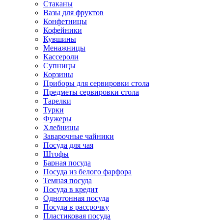
Стаканы
Вазы для фруктов
Конфетницы
Кофейники
Кувшины
Менажницы
Кассероли
Супницы
Корзины
Приборы для сервировки стола
Предметы сервировки стола
Тарелки
Турки
Фужеры
Хлебницы
Заварочные чайники
Посуда для чая
Штофы
Барная посуда
Посуда из белого фарфора
Темная посуда
Посуда в кредит
Однотонная посуда
Посуда в рассрочку
Пластиковая посуда