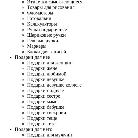
Этикетки самоклеющиеся
Товары для рисования
Фломастеры
Готовальни
Калькуляторы
Ручки подарочные
Шариковые ручки
Гелевые ручки
Маркеры
Блоки для записей
Подарки для нее
Подарки для женщин
Подарки жене
Подарки любимой
Подарки девушке
Подарки девушке коллеге
Подарки подруге
Подарки сестре
Подарки маме
Подарки бабушке
Подарки свекрови
Подарки теще
Подарки тете
Подарки для него
Подарки для мужчин