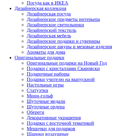
Посуда как в ИКЕА
Дизайнерская коллекция
Дизайнерская посуда
Дизайнерские предметы интерьера
Дизайнерские светильники
Дизайнерский текстиль
Дизайнерская мебель
Дизайнерские подарки и сувениры
Дизайнерские шкуры и меховые изделия
Ароматы для дома
Оригинальные подарки
Оригинальные подарки на Новый Год
Подарки с кристаллами Сваровски
Подарочные наборы
Подарки учителю на выпускной
Настольные игры
Статуэтки
Мини-гольф
Шуточные медали
Шуточные ордена
Обереги
Декоративные украшения
Подарки с восточной тематикой
Мешочки для подарков
Шарики воздушные