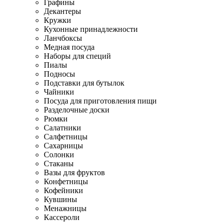
Графины
Декантеры
Кружки
Кухонные принадлежности
Ланчбоксы
Медная посуда
Наборы для специй
Пиалы
Подносы
Подставки для бутылок
Чайники
Посуда для приготовления пищи
Разделочные доски
Рюмки
Салатники
Салфетницы
Сахарницы
Солонки
Стаканы
Вазы для фруктов
Конфетницы
Кофейники
Кувшины
Менажницы
Кассероли