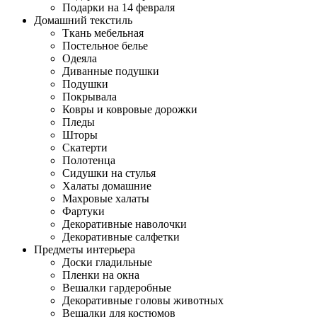
Подарки на 14 февраля
Домашний текстиль
Ткань мебельная
Постельное белье
Одеяла
Диванные подушки
Подушки
Покрывала
Ковры и ковровые дорожки
Пледы
Шторы
Скатерти
Полотенца
Сидушки на стулья
Халаты домашние
Махровые халаты
Фартуки
Декоративные наволочки
Декоративные салфетки
Предметы интерьера
Доски гладильные
Пленки на окна
Вешалки гардеробные
Декоративные головы животных
Вешалки для костюмов