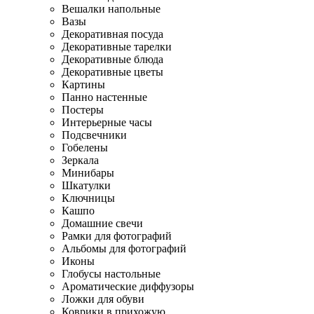
Вешалки напольные
Вазы
Декоративная посуда
Декоративные тарелки
Декоративные блюда
Декоративные цветы
Картины
Панно настенные
Постеры
Интерьерные часы
Подсвечники
Гобелены
Зеркала
Минибары
Шкатулки
Ключницы
Кашпо
Домашние свечи
Рамки для фотографий
Альбомы для фотографий
Иконы
Глобусы настольные
Ароматические диффузоры
Ложки для обуви
Коврики в прихожую