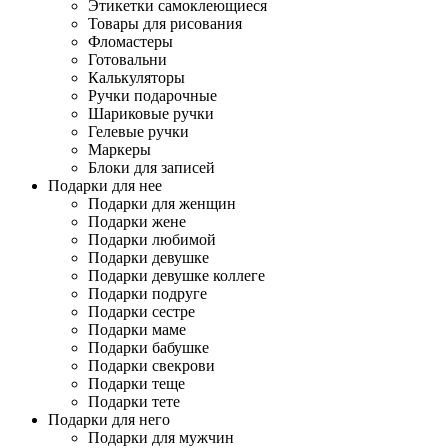
Этикетки самоклеющиеся
Товары для рисования
Фломастеры
Готовальни
Калькуляторы
Ручки подарочные
Шариковые ручки
Гелевые ручки
Маркеры
Блоки для записей
Подарки для нее
Подарки для женщин
Подарки жене
Подарки любимой
Подарки девушке
Подарки девушке коллеге
Подарки подруге
Подарки сестре
Подарки маме
Подарки бабушке
Подарки свекрови
Подарки теще
Подарки тете
Подарки для него
Подарки для мужчин