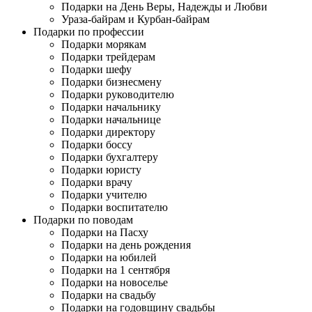
Подарки на День Веры, Надежды и Любви
Ураза-байрам и Курбан-байрам
Подарки по профессии
Подарки морякам
Подарки трейдерам
Подарки шефу
Подарки бизнесмену
Подарки руководителю
Подарки начальнику
Подарки начальнице
Подарки директору
Подарки боссу
Подарки бухгалтеру
Подарки юристу
Подарки врачу
Подарки учителю
Подарки воспитателю
Подарки по поводам
Подарки на Пасху
Подарки на день рождения
Подарки на юбилей
Подарки на 1 сентября
Подарки на новоселье
Подарки на свадьбу
Подарки на годовщину свадьбы