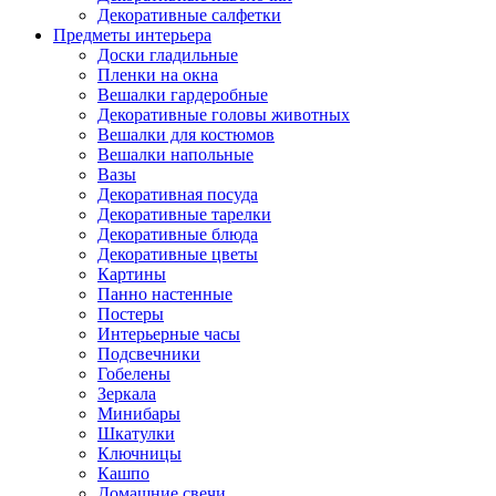
Декоративные салфетки
Предметы интерьера
Доски гладильные
Пленки на окна
Вешалки гардеробные
Декоративные головы животных
Вешалки для костюмов
Вешалки напольные
Вазы
Декоративная посуда
Декоративные тарелки
Декоративные блюда
Декоративные цветы
Картины
Панно настенные
Постеры
Интерьерные часы
Подсвечники
Гобелены
Зеркала
Минибары
Шкатулки
Ключницы
Кашпо
Домашние свечи