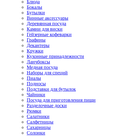
Блюда
Бокалы
Бутылки
Винные аксессуары
Деревянная посуда
Камни для виски
Гейзерные кофеварки
Графины
Декантеры
Кружки
Кухонные принадлежности
Ланчбоксы
Медная посуда
Наборы для специй
Пиалы
Подносы
Подставки для бутылок
Чайники
Посуда для приготовления пищи
Разделочные доски
Рюмки
Салатники
Салфетницы
Сахарницы
Солонки