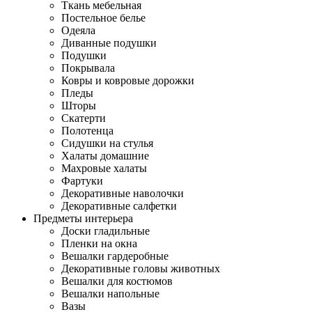
Ткань мебельная
Постельное белье
Одеяла
Диванные подушки
Подушки
Покрывала
Ковры и ковровые дорожки
Пледы
Шторы
Скатерти
Полотенца
Сидушки на стулья
Халаты домашние
Махровые халаты
Фартуки
Декоративные наволочки
Декоративные салфетки
Предметы интерьера
Доски гладильные
Пленки на окна
Вешалки гардеробные
Декоративные головы животных
Вешалки для костюмов
Вешалки напольные
Вазы