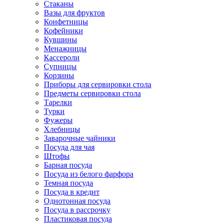
Стаканы
Вазы для фруктов
Конфетницы
Кофейники
Кувшины
Менажницы
Кассероли
Супницы
Корзины
Приборы для сервировки стола
Предметы сервировки стола
Тарелки
Турки
Фужеры
Хлебницы
Заварочные чайники
Посуда для чая
Штофы
Барная посуда
Посуда из белого фарфора
Темная посуда
Посуда в кредит
Однотонная посуда
Посуда в рассрочку
Пластиковая посуда