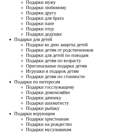
Подарки мужу
Подарки любимому
Подарки другу
Подарки для брата
Подарки папе
Подарки отцу
Подарки дедушке
Подарки для детей
Подарки ко дню защиты детей
Подарки детям от родственников
Подарки для детей по поводам
Подарки детям по возрасту
Оригинальные подарки детям
Игрушки в подарок детям
Подарки детям по стоимости
Подарки по интересам
Подарки госслужащему
Подарки домохозяйке
Подарки дачнику
Подарки шахматисту
Подарки рыбаку
Подарки верующим
Подарки христианам
Подарки на рождество
Подарки мусульманам