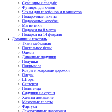
Сувениры к свадьбе
Футляры для очков
Чехлы для телефонов и планшетов
Подарочные пакеты
Подарочные коробки
Магнитики
Подарки на 8 марта
Подарки на 14 февраля
Домашний текстиль
Ткань мебельная
Постельное белье
Одеяла
Диванные подушки
Подушки
Покрывала
Ковры и ковровые дорожки
Пледы
Шторы
Скатерти
Полотенца
Сидушки на стулья
Халаты домашние
Махровые халаты
Фартуки
Декоративные наволочки