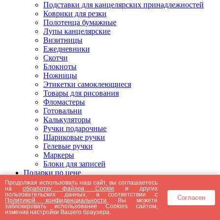
Подставки для канцелярских принадлежностей
Коврики для резки
Полотенца бумажные
Лупы канцелярские
Визитницы
Ежедневники
Скотчи
Блокноты
Ножницы
Этикетки самоклеющиеся
Товары для рисования
Фломастеры
Готовальни
Калькуляторы
Ручки подарочные
Шариковые ручки
Гелевые ручки
Маркеры
Блоки для записей
Подарки по цене
Подарки от 5000 рублей
Продолжая использовать наш сайт, вы соглашаетесь
на
обработку файлов Cookie
и других
Подарки до 5000 рублей
пользовательских данных, в соответствии с
Согласен
Подарки до 3000 рублей
Политикой конфиденциальности
. Вы можете
заблокировать использование Cookies сайтом,
Подарки до 2000 рублей
изменив настройки Вашего браузера.
Подарки до 1000 рублей