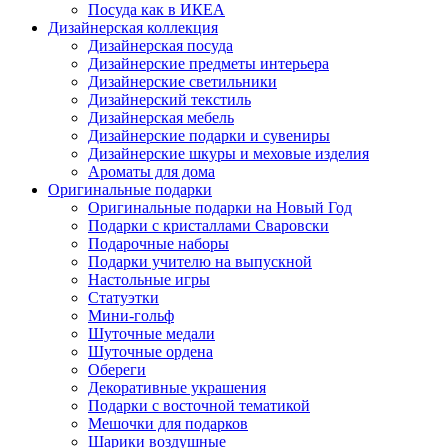
Посуда как в ИКЕА
Дизайнерская коллекция
Дизайнерская посуда
Дизайнерские предметы интерьера
Дизайнерские светильники
Дизайнерский текстиль
Дизайнерская мебель
Дизайнерские подарки и сувениры
Дизайнерские шкуры и меховые изделия
Ароматы для дома
Оригинальные подарки
Оригинальные подарки на Новый Год
Подарки с кристаллами Сваровски
Подарочные наборы
Подарки учителю на выпускной
Настольные игры
Статуэтки
Мини-гольф
Шуточные медали
Шуточные ордена
Обереги
Декоративные украшения
Подарки с восточной тематикой
Мешочки для подарков
Шарики воздушные