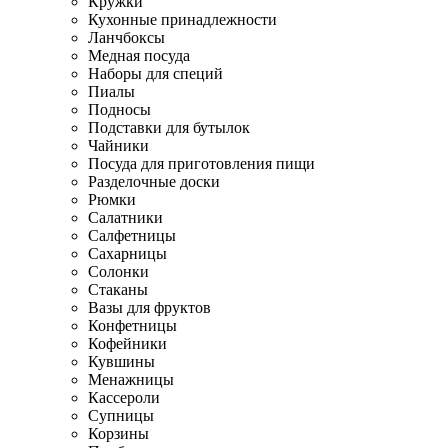
Кружки
Кухонные принадлежности
Ланчбоксы
Медная посуда
Наборы для специй
Пиалы
Подносы
Подставки для бутылок
Чайники
Посуда для приготовления пищи
Разделочные доски
Рюмки
Салатники
Салфетницы
Сахарницы
Солонки
Стаканы
Вазы для фруктов
Конфетницы
Кофейники
Кувшины
Менажницы
Кассероли
Супницы
Корзины