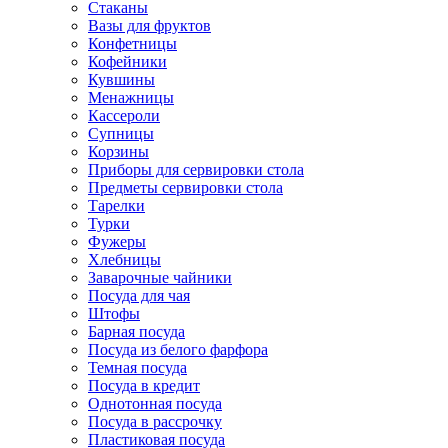
Стаканы
Вазы для фруктов
Конфетницы
Кофейники
Кувшины
Менажницы
Кассероли
Супницы
Корзины
Приборы для сервировки стола
Предметы сервировки стола
Тарелки
Турки
Фужеры
Хлебницы
Заварочные чайники
Посуда для чая
Штофы
Барная посуда
Посуда из белого фарфора
Темная посуда
Посуда в кредит
Однотонная посуда
Посуда в рассрочку
Пластиковая посуда