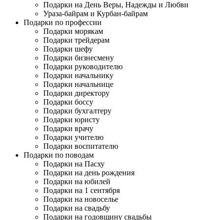
Подарки на День Веры, Надежды и Любви
Ураза-байрам и Курбан-байрам
Подарки по профессии
Подарки морякам
Подарки трейдерам
Подарки шефу
Подарки бизнесмену
Подарки руководителю
Подарки начальнику
Подарки начальнице
Подарки директору
Подарки боссу
Подарки бухгалтеру
Подарки юристу
Подарки врачу
Подарки учителю
Подарки воспитателю
Подарки по поводам
Подарки на Пасху
Подарки на день рождения
Подарки на юбилей
Подарки на 1 сентября
Подарки на новоселье
Подарки на свадьбу
Подарки на годовщину свадьбы