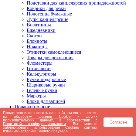
Подставки для канцелярских принадлежностей
Коврики для резки
Полотенца бумажные
Лупы канцелярские
Визитницы
Ежедневники
Скотчи
Блокноты
Ножницы
Этикетки самоклеющиеся
Товары для рисования
Фломастеры
Готовальни
Калькуляторы
Ручки подарочные
Шариковые ручки
Гелевые ручки
Маркеры
Блоки для записей
Подарки по цене
Подарки от 5000 рублей
Продолжая использовать наш сайт, вы соглашаетесь
на
обработку файлов Cookie
и других
Подарки до 5000 рублей
пользовательских данных, в соответствии с
Согласен
Подарки до 3000 рублей
Политикой конфиденциальности
. Вы можете
заблокировать использование Cookies сайтом,
Подарки до 2000 рублей
изменив настройки Вашего браузера.
Подарки до 1000 рублей