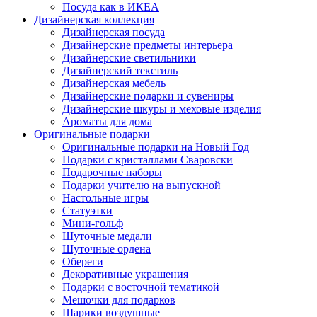
Посуда как в ИКЕА
Дизайнерская коллекция
Дизайнерская посуда
Дизайнерские предметы интерьера
Дизайнерские светильники
Дизайнерский текстиль
Дизайнерская мебель
Дизайнерские подарки и сувениры
Дизайнерские шкуры и меховые изделия
Ароматы для дома
Оригинальные подарки
Оригинальные подарки на Новый Год
Подарки с кристаллами Сваровски
Подарочные наборы
Подарки учителю на выпускной
Настольные игры
Статуэтки
Мини-гольф
Шуточные медали
Шуточные ордена
Обереги
Декоративные украшения
Подарки с восточной тематикой
Мешочки для подарков
Шарики воздушные