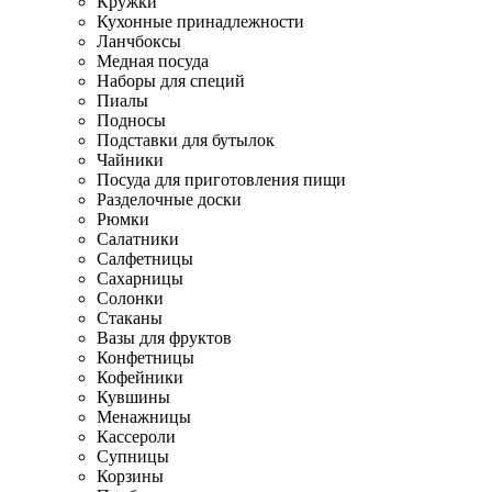
Кружки
Кухонные принадлежности
Ланчбоксы
Медная посуда
Наборы для специй
Пиалы
Подносы
Подставки для бутылок
Чайники
Посуда для приготовления пищи
Разделочные доски
Рюмки
Салатники
Салфетницы
Сахарницы
Солонки
Стаканы
Вазы для фруктов
Конфетницы
Кофейники
Кувшины
Менажницы
Кассероли
Супницы
Корзины