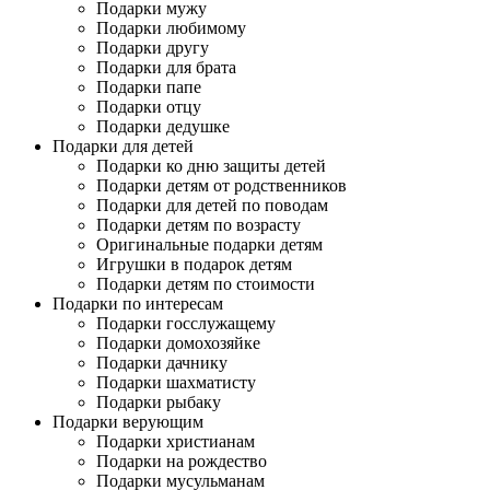
Подарки мужу
Подарки любимому
Подарки другу
Подарки для брата
Подарки папе
Подарки отцу
Подарки дедушке
Подарки для детей
Подарки ко дню защиты детей
Подарки детям от родственников
Подарки для детей по поводам
Подарки детям по возрасту
Оригинальные подарки детям
Игрушки в подарок детям
Подарки детям по стоимости
Подарки по интересам
Подарки госслужащему
Подарки домохозяйке
Подарки дачнику
Подарки шахматисту
Подарки рыбаку
Подарки верующим
Подарки христианам
Подарки на рождество
Подарки мусульманам