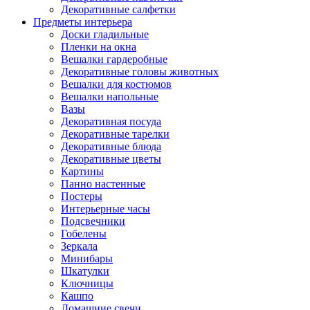
Декоративные салфетки
Предметы интерьера
Доски гладильные
Пленки на окна
Вешалки гардеробные
Декоративные головы животных
Вешалки для костюмов
Вешалки напольные
Вазы
Декоративная посуда
Декоративные тарелки
Декоративные блюда
Декоративные цветы
Картины
Панно настенные
Постеры
Интерьерные часы
Подсвечники
Гобелены
Зеркала
Минибары
Шкатулки
Ключницы
Кашпо
Домашние свечи