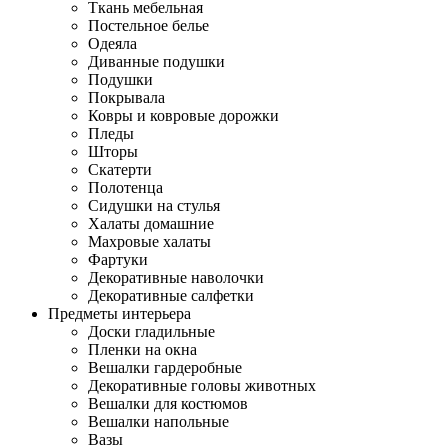
Ткань мебельная
Постельное белье
Одеяла
Диванные подушки
Подушки
Покрывала
Ковры и ковровые дорожки
Пледы
Шторы
Скатерти
Полотенца
Сидушки на стулья
Халаты домашние
Махровые халаты
Фартуки
Декоративные наволочки
Декоративные салфетки
Предметы интерьера
Доски гладильные
Пленки на окна
Вешалки гардеробные
Декоративные головы животных
Вешалки для костюмов
Вешалки напольные
Вазы