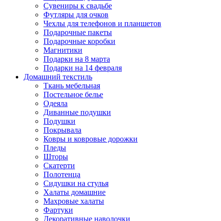
Сувениры к свадьбе
Футляры для очков
Чехлы для телефонов и планшетов
Подарочные пакеты
Подарочные коробки
Магнитики
Подарки на 8 марта
Подарки на 14 февраля
Домашний текстиль
Ткань мебельная
Постельное белье
Одеяла
Диванные подушки
Подушки
Покрывала
Ковры и ковровые дорожки
Пледы
Шторы
Скатерти
Полотенца
Сидушки на стулья
Халаты домашние
Махровые халаты
Фартуки
Декоративные наволочки