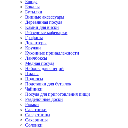
Блюда
Бокалы
Бутылки
Винные аксессуары
Деревянная посуда
Камни для виски
Гейзерные кофеварки
Графины
Декантеры
Кружки
Кухонные принадлежности
Ланчбоксы
Медная посуда
Наборы для специй
Пиалы
Подносы
Подставки для бутылок
Чайники
Посуда для приготовления пищи
Разделочные доски
Рюмки
Салатники
Салфетницы
Сахарницы
Солонки