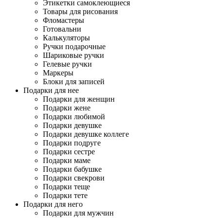
Этикетки самоклеющиеся
Товары для рисования
Фломастеры
Готовальни
Калькуляторы
Ручки подарочные
Шариковые ручки
Гелевые ручки
Маркеры
Блоки для записей
Подарки для нее
Подарки для женщин
Подарки жене
Подарки любимой
Подарки девушке
Подарки девушке коллеге
Подарки подруге
Подарки сестре
Подарки маме
Подарки бабушке
Подарки свекрови
Подарки теще
Подарки тете
Подарки для него
Подарки для мужчин