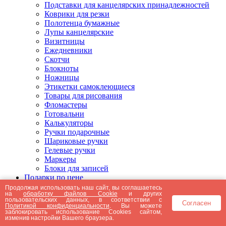
Подставки для канцелярских принадлежностей
Коврики для резки
Полотенца бумажные
Лупы канцелярские
Визитницы
Ежедневники
Скотчи
Блокноты
Ножницы
Этикетки самоклеющиеся
Товары для рисования
Фломастеры
Готовальни
Калькуляторы
Ручки подарочные
Шариковые ручки
Гелевые ручки
Маркеры
Блоки для записей
Подарки по цене
Подарки от 5000 рублей
Продолжая использовать наш сайт, вы соглашаетесь
на
обработку файлов Cookie
и других
Подарки до 5000 рублей
пользовательских данных, в соответствии с
Согласен
Подарки до 3000 рублей
Политикой конфиденциальности
. Вы можете
заблокировать использование Cookies сайтом,
Подарки до 2000 рублей
изменив настройки Вашего браузера.
Подарки до 1000 рублей