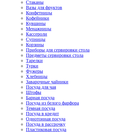
Стаканы
Вазы для фруктов
Конфетницы
Кофейники
Кувшины
Менажницы
Кассероли
Супницы
Корзины
Приборы для сервировки стола
Предметы сервировки стола
Тарелки
Турки
Фужеры
Хлебницы
Заварочные чайники
Посуда для чая
Штофы
Барная посуда
Посуда из белого фарфора
Темная посуда
Посуда в кредит
Однотонная посуда
Посуда в рассрочку
Пластиковая посуда