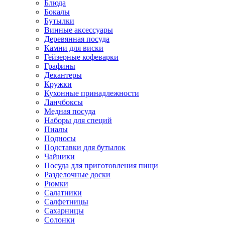
Блюда
Бокалы
Бутылки
Винные аксессуары
Деревянная посуда
Камни для виски
Гейзерные кофеварки
Графины
Декантеры
Кружки
Кухонные принадлежности
Ланчбоксы
Медная посуда
Наборы для специй
Пиалы
Подносы
Подставки для бутылок
Чайники
Посуда для приготовления пищи
Разделочные доски
Рюмки
Салатники
Салфетницы
Сахарницы
Солонки