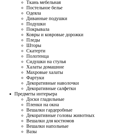
Ткань мебельная
Постельное белье
Одеяла
Диванные подушки
Подушки
Покрывала
Ковры и ковровые дорожки
Пледы
Шторы
Скатерти
Полотенца
Сидушки на стулья
Халаты домашние
Махровые халаты
Фартуки
Декоративные наволочки
Декоративные салфетки
Предметы интерьера
Доски гладильные
Пленки на окна
Вешалки гардеробные
Декоративные головы животных
Вешалки для костюмов
Вешалки напольные
Вазы