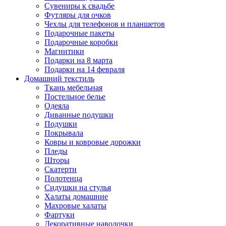
Сувениры к свадьбе
Футляры для очков
Чехлы для телефонов и планшетов
Подарочные пакеты
Подарочные коробки
Магнитики
Подарки на 8 марта
Подарки на 14 февраля
Домашний текстиль
Ткань мебельная
Постельное белье
Одеяла
Диванные подушки
Подушки
Покрывала
Ковры и ковровые дорожки
Пледы
Шторы
Скатерти
Полотенца
Сидушки на стулья
Халаты домашние
Махровые халаты
Фартуки
Декоративные наволочки