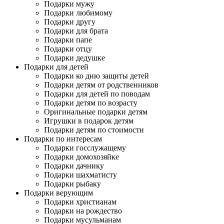
Подарки мужу
Подарки любимому
Подарки другу
Подарки для брата
Подарки папе
Подарки отцу
Подарки дедушке
Подарки для детей
Подарки ко дню защиты детей
Подарки детям от родственников
Подарки для детей по поводам
Подарки детям по возрасту
Оригинальные подарки детям
Игрушки в подарок детям
Подарки детям по стоимости
Подарки по интересам
Подарки госслужащему
Подарки домохозяйке
Подарки дачнику
Подарки шахматисту
Подарки рыбаку
Подарки верующим
Подарки христианам
Подарки на рождество
Подарки мусульманам