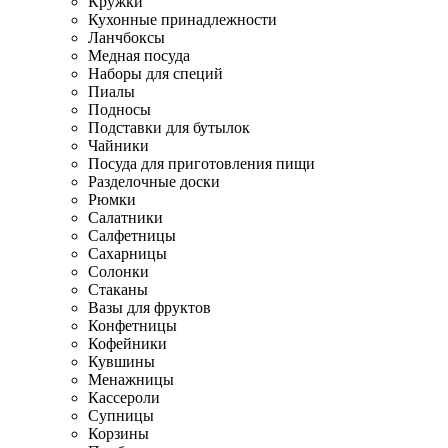
Кружки
Кухонные принадлежности
Ланчбоксы
Медная посуда
Наборы для специй
Пиалы
Подносы
Подставки для бутылок
Чайники
Посуда для приготовления пищи
Разделочные доски
Рюмки
Салатники
Салфетницы
Сахарницы
Солонки
Стаканы
Вазы для фруктов
Конфетницы
Кофейники
Кувшины
Менажницы
Кассероли
Супницы
Корзины