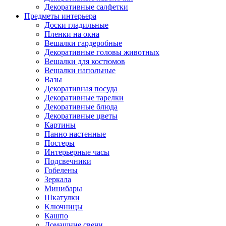
Декоративные салфетки
Предметы интерьера
Доски гладильные
Пленки на окна
Вешалки гардеробные
Декоративные головы животных
Вешалки для костюмов
Вешалки напольные
Вазы
Декоративная посуда
Декоративные тарелки
Декоративные блюда
Декоративные цветы
Картины
Панно настенные
Постеры
Интерьерные часы
Подсвечники
Гобелены
Зеркала
Минибары
Шкатулки
Ключницы
Кашпо
Домашние свечи