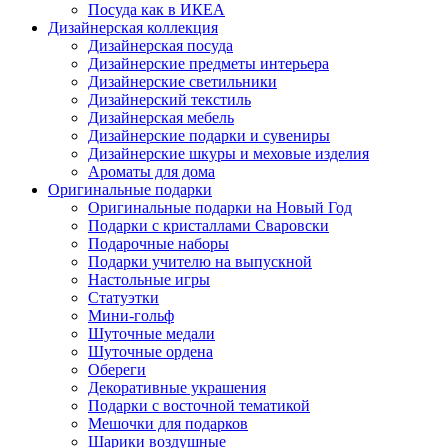
Посуда как в ИКЕА
Дизайнерская коллекция
Дизайнерская посуда
Дизайнерские предметы интерьера
Дизайнерские светильники
Дизайнерский текстиль
Дизайнерская мебель
Дизайнерские подарки и сувениры
Дизайнерские шкуры и меховые изделия
Ароматы для дома
Оригинальные подарки
Оригинальные подарки на Новый Год
Подарки с кристаллами Сваровски
Подарочные наборы
Подарки учителю на выпускной
Настольные игры
Статуэтки
Мини-гольф
Шуточные медали
Шуточные ордена
Обереги
Декоративные украшения
Подарки с восточной тематикой
Мешочки для подарков
Шарики воздушные