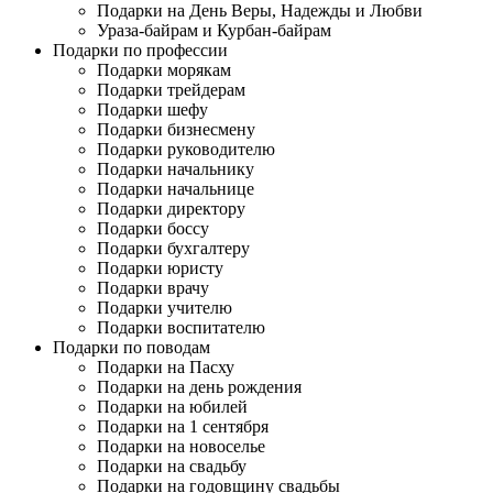
Подарки на День Веры, Надежды и Любви
Ураза-байрам и Курбан-байрам
Подарки по профессии
Подарки морякам
Подарки трейдерам
Подарки шефу
Подарки бизнесмену
Подарки руководителю
Подарки начальнику
Подарки начальнице
Подарки директору
Подарки боссу
Подарки бухгалтеру
Подарки юристу
Подарки врачу
Подарки учителю
Подарки воспитателю
Подарки по поводам
Подарки на Пасху
Подарки на день рождения
Подарки на юбилей
Подарки на 1 сентября
Подарки на новоселье
Подарки на свадьбу
Подарки на годовщину свадьбы