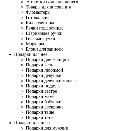
Этикетки самоклеющиеся
Товары для рисования
Фломастеры
Готовальни
Калькуляторы
Ручки подарочные
Шариковые ручки
Гелевые ручки
Маркеры
Блоки для записей
Подарки для нее
Подарки для женщин
Подарки жене
Подарки любимой
Подарки девушке
Подарки девушке коллеге
Подарки подруге
Подарки сестре
Подарки маме
Подарки бабушке
Подарки свекрови
Подарки теще
Подарки тете
Подарки для него
Подарки для мужчин