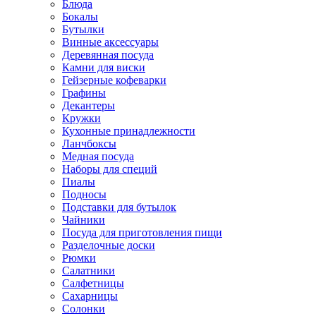
Блюда
Бокалы
Бутылки
Винные аксессуары
Деревянная посуда
Камни для виски
Гейзерные кофеварки
Графины
Декантеры
Кружки
Кухонные принадлежности
Ланчбоксы
Медная посуда
Наборы для специй
Пиалы
Подносы
Подставки для бутылок
Чайники
Посуда для приготовления пищи
Разделочные доски
Рюмки
Салатники
Салфетницы
Сахарницы
Солонки