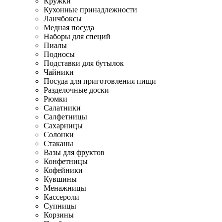
Кружки
Кухонные принадлежности
Ланчбоксы
Медная посуда
Наборы для специй
Пиалы
Подносы
Подставки для бутылок
Чайники
Посуда для приготовления пищи
Разделочные доски
Рюмки
Салатники
Салфетницы
Сахарницы
Солонки
Стаканы
Вазы для фруктов
Конфетницы
Кофейники
Кувшины
Менажницы
Кассероли
Супницы
Корзины