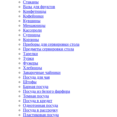
Стаканы
Вазы для фруктов
Конфетницы
Кофейники
Кувшины
Менажницы
Кассероли
Супницы
Корзины
Приборы для сервировки стола
Предметы сервировки стола
Тарелки
Турки
Фужеры
Хлебницы
Заварочные чайники
Посуда для чая
Штофы
Барная посуда
Посуда из белого фарфора
Темная посуда
Посуда в кредит
Однотонная посуда
Посуда в рассрочку
Пластиковая посуда