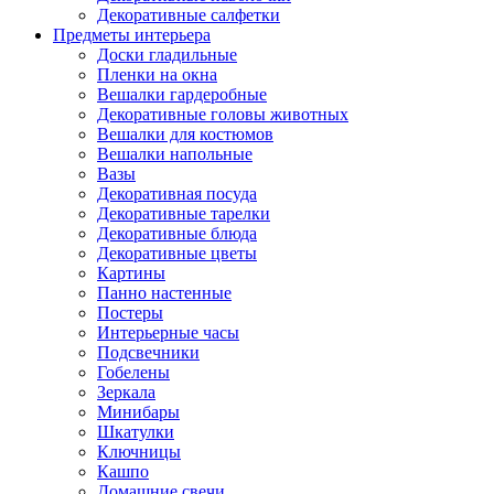
Декоративные салфетки
Предметы интерьера
Доски гладильные
Пленки на окна
Вешалки гардеробные
Декоративные головы животных
Вешалки для костюмов
Вешалки напольные
Вазы
Декоративная посуда
Декоративные тарелки
Декоративные блюда
Декоративные цветы
Картины
Панно настенные
Постеры
Интерьерные часы
Подсвечники
Гобелены
Зеркала
Минибары
Шкатулки
Ключницы
Кашпо
Домашние свечи