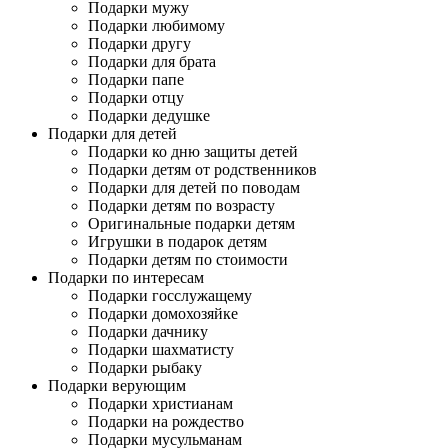
Подарки мужу
Подарки любимому
Подарки другу
Подарки для брата
Подарки папе
Подарки отцу
Подарки дедушке
Подарки для детей
Подарки ко дню защиты детей
Подарки детям от родственников
Подарки для детей по поводам
Подарки детям по возрасту
Оригинальные подарки детям
Игрушки в подарок детям
Подарки детям по стоимости
Подарки по интересам
Подарки госслужащему
Подарки домохозяйке
Подарки дачнику
Подарки шахматисту
Подарки рыбаку
Подарки верующим
Подарки христианам
Подарки на рождество
Подарки мусульманам