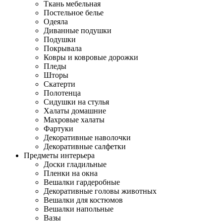
Ткань мебельная
Постельное белье
Одеяла
Диванные подушки
Подушки
Покрывала
Ковры и ковровые дорожки
Пледы
Шторы
Скатерти
Полотенца
Сидушки на стулья
Халаты домашние
Махровые халаты
Фартуки
Декоративные наволочки
Декоративные салфетки
Предметы интерьера
Доски гладильные
Пленки на окна
Вешалки гардеробные
Декоративные головы животных
Вешалки для костюмов
Вешалки напольные
Вазы