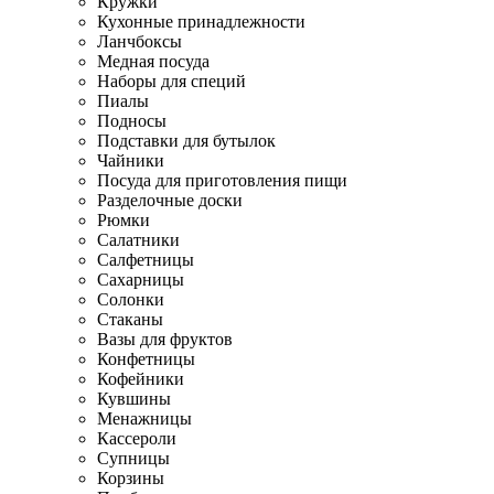
Кружки
Кухонные принадлежности
Ланчбоксы
Медная посуда
Наборы для специй
Пиалы
Подносы
Подставки для бутылок
Чайники
Посуда для приготовления пищи
Разделочные доски
Рюмки
Салатники
Салфетницы
Сахарницы
Солонки
Стаканы
Вазы для фруктов
Конфетницы
Кофейники
Кувшины
Менажницы
Кассероли
Супницы
Корзины