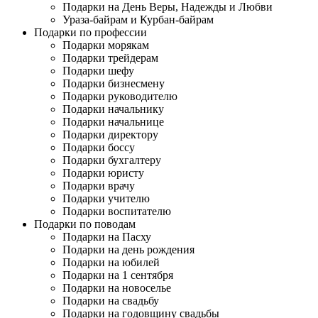
Подарки на День Веры, Надежды и Любви
Ураза-байрам и Курбан-байрам
Подарки по профессии
Подарки морякам
Подарки трейдерам
Подарки шефу
Подарки бизнесмену
Подарки руководителю
Подарки начальнику
Подарки начальнице
Подарки директору
Подарки боссу
Подарки бухгалтеру
Подарки юристу
Подарки врачу
Подарки учителю
Подарки воспитателю
Подарки по поводам
Подарки на Пасху
Подарки на день рождения
Подарки на юбилей
Подарки на 1 сентября
Подарки на новоселье
Подарки на свадьбу
Подарки на годовщину свадьбы