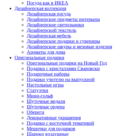
Посуда как в ИКЕА
Дизайнерская коллекция
Дизайнерская посуда
Дизайнерские предметы интерьера
Дизайнерские светильники
Дизайнерский текстиль
Дизайнерская мебель
Дизайнерские подарки и сувениры
Дизайнерские шкуры и меховые изделия
Ароматы для дома
Оригинальные подарки
Оригинальные подарки на Новый Год
Подарки с кристаллами Сваровски
Подарочные наборы
Подарки учителю на выпускной
Настольные игры
Статуэтки
Мини-гольф
Шуточные медали
Шуточные ордена
Обереги
Декоративные украшения
Подарки с восточной тематикой
Мешочки для подарков
Шарики воздушные