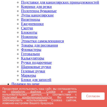
Подставки для канцелярских принадлежностей
Коврики для резки
Полотенца бумажные
Лупы канцелярские
Визитницы
Ежедневники
Скотчи
Блокноты
Ножницы
Этикетки самоклеющиеся
Товары для рисования
Фломастеры
Готовальни
Калькуляторы
Ручки подарочные
Шариковые ручки
Гелевые ручки
Маркеры
Блоки для записей
Подарки по цене
Подарки от 5000 рублей
Продолжая использовать наш сайт, вы соглашаетесь
на
обработку файлов Cookie
и других
Подарки до 5000 рублей
пользовательских данных, в соответствии с
Согласен
Подарки до 3000 рублей
Политикой конфиденциальности
. Вы можете
заблокировать использование Cookies сайтом,
Подарки до 2000 рублей
изменив настройки Вашего браузера.
Подарки до 1000 рублей