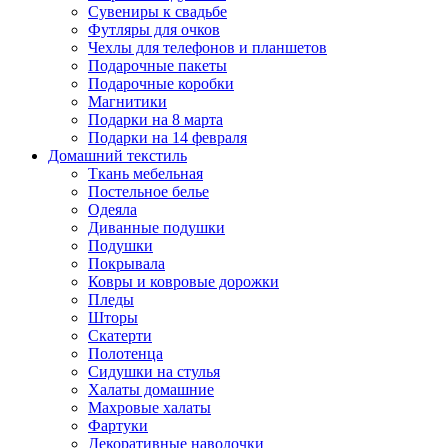
Сувениры к свадьбе
Футляры для очков
Чехлы для телефонов и планшетов
Подарочные пакеты
Подарочные коробки
Магнитики
Подарки на 8 марта
Подарки на 14 февраля
Домашний текстиль
Ткань мебельная
Постельное белье
Одеяла
Диванные подушки
Подушки
Покрывала
Ковры и ковровые дорожки
Пледы
Шторы
Скатерти
Полотенца
Сидушки на стулья
Халаты домашние
Махровые халаты
Фартуки
Декоративные наволочки