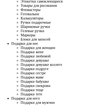
Этикетки самоклеющиеся
Товары для рисования
Фломастеры
Готовальни
Калькуляторы
Ручки подарочные
Шариковые ручки
Гелевые ручки
Маркеры
Блоки для записей
Подарки для нее
Подарки для женщин
Подарки жене
Подарки любимой
Подарки девушке
Подарки девушке коллеге
Подарки подруге
Подарки сестре
Подарки маме
Подарки бабушке
Подарки свекрови
Подарки теще
Подарки тете
Подарки для него
Подарки для мужчин