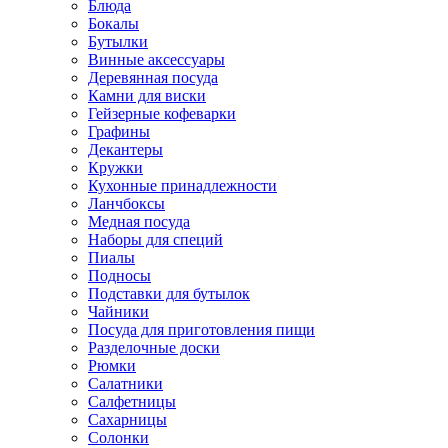
Блюда
Бокалы
Бутылки
Винные аксессуары
Деревянная посуда
Камни для виски
Гейзерные кофеварки
Графины
Декантеры
Кружки
Кухонные принадлежности
Ланчбоксы
Медная посуда
Наборы для специй
Пиалы
Подносы
Подставки для бутылок
Чайники
Посуда для приготовления пищи
Разделочные доски
Рюмки
Салатники
Салфетницы
Сахарницы
Солонки