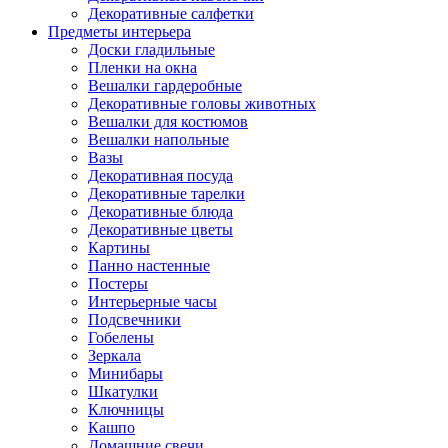
Декоративные салфетки
Предметы интерьера
Доски гладильные
Пленки на окна
Вешалки гардеробные
Декоративные головы животных
Вешалки для костюмов
Вешалки напольные
Вазы
Декоративная посуда
Декоративные тарелки
Декоративные блюда
Декоративные цветы
Картины
Панно настенные
Постеры
Интерьерные часы
Подсвечники
Гобелены
Зеркала
Минибары
Шкатулки
Ключницы
Кашпо
Домашние свечи