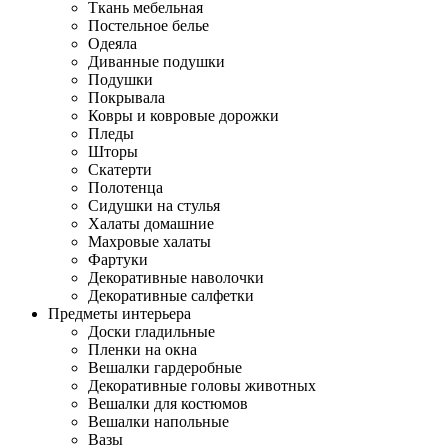
Ткань мебельная
Постельное белье
Одеяла
Диванные подушки
Подушки
Покрывала
Ковры и ковровые дорожки
Пледы
Шторы
Скатерти
Полотенца
Сидушки на стулья
Халаты домашние
Махровые халаты
Фартуки
Декоративные наволочки
Декоративные салфетки
Предметы интерьера
Доски гладильные
Пленки на окна
Вешалки гардеробные
Декоративные головы животных
Вешалки для костюмов
Вешалки напольные
Вазы