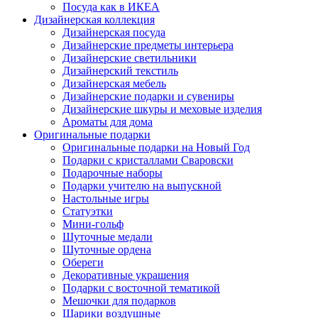
Посуда как в ИКЕА
Дизайнерская коллекция
Дизайнерская посуда
Дизайнерские предметы интерьера
Дизайнерские светильники
Дизайнерский текстиль
Дизайнерская мебель
Дизайнерские подарки и сувениры
Дизайнерские шкуры и меховые изделия
Ароматы для дома
Оригинальные подарки
Оригинальные подарки на Новый Год
Подарки с кристаллами Сваровски
Подарочные наборы
Подарки учителю на выпускной
Настольные игры
Статуэтки
Мини-гольф
Шуточные медали
Шуточные ордена
Обереги
Декоративные украшения
Подарки с восточной тематикой
Мешочки для подарков
Шарики воздушные