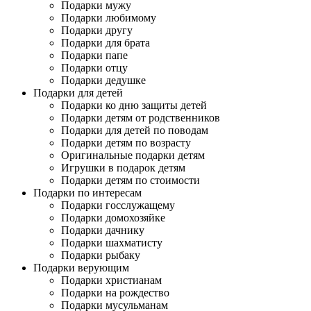
Подарки мужу
Подарки любимому
Подарки другу
Подарки для брата
Подарки папе
Подарки отцу
Подарки дедушке
Подарки для детей
Подарки ко дню защиты детей
Подарки детям от родственников
Подарки для детей по поводам
Подарки детям по возрасту
Оригинальные подарки детям
Игрушки в подарок детям
Подарки детям по стоимости
Подарки по интересам
Подарки госслужащему
Подарки домохозяйке
Подарки дачнику
Подарки шахматисту
Подарки рыбаку
Подарки верующим
Подарки христианам
Подарки на рождество
Подарки мусульманам