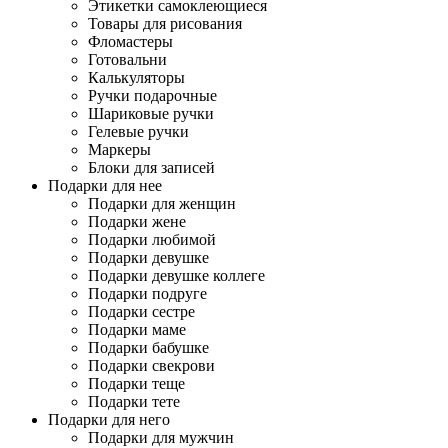
Этикетки самоклеющиеся
Товары для рисования
Фломастеры
Готовальни
Калькуляторы
Ручки подарочные
Шариковые ручки
Гелевые ручки
Маркеры
Блоки для записей
Подарки для нее
Подарки для женщин
Подарки жене
Подарки любимой
Подарки девушке
Подарки девушке коллеге
Подарки подруге
Подарки сестре
Подарки маме
Подарки бабушке
Подарки свекрови
Подарки теще
Подарки тете
Подарки для него
Подарки для мужчин