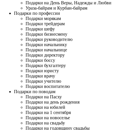
Подарки на День Веры, Надежды и Любви
Ураза-байрам и Курбан-байрам
Подарки по профессии
Подарки морякам
Подарки трейдерам
Подарки шефу
Подарки бизнесмену
Подарки руководителю
Подарки начальнику
Подарки начальнице
Подарки директору
Подарки боссу
Подарки бухгалтеру
Подарки юристу
Подарки врачу
Подарки учителю
Подарки воспитателю
Подарки по поводам
Подарки на Пасху
Подарки на день рождения
Подарки на юбилей
Подарки на 1 сентября
Подарки на новоселье
Подарки на свадьбу
Подарки на годовщину свадьбы