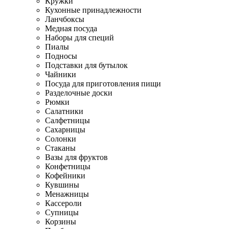
Кружки
Кухонные принадлежности
Ланчбоксы
Медная посуда
Наборы для специй
Пиалы
Подносы
Подставки для бутылок
Чайники
Посуда для приготовления пищи
Разделочные доски
Рюмки
Салатники
Салфетницы
Сахарницы
Солонки
Стаканы
Вазы для фруктов
Конфетницы
Кофейники
Кувшины
Менажницы
Кассероли
Супницы
Корзины