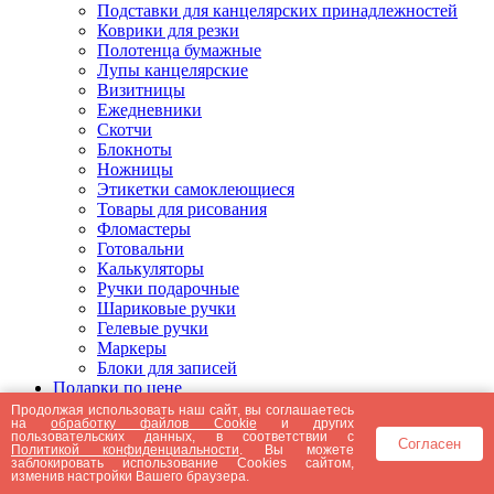
Подставки для канцелярских принадлежностей
Коврики для резки
Полотенца бумажные
Лупы канцелярские
Визитницы
Ежедневники
Скотчи
Блокноты
Ножницы
Этикетки самоклеющиеся
Товары для рисования
Фломастеры
Готовальни
Калькуляторы
Ручки подарочные
Шариковые ручки
Гелевые ручки
Маркеры
Блоки для записей
Подарки по цене
Подарки от 5000 рублей
Продолжая использовать наш сайт, вы соглашаетесь
на
обработку файлов Cookie
и других
Подарки до 5000 рублей
пользовательских данных, в соответствии с
Согласен
Подарки до 3000 рублей
Политикой конфиденциальности
. Вы можете
заблокировать использование Cookies сайтом,
Подарки до 2000 рублей
изменив настройки Вашего браузера.
Подарки до 1000 рублей