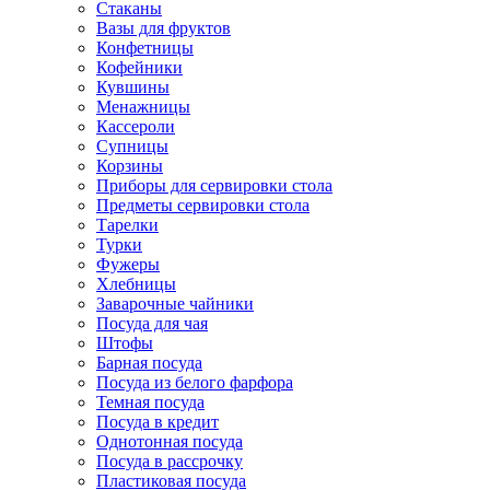
Стаканы
Вазы для фруктов
Конфетницы
Кофейники
Кувшины
Менажницы
Кассероли
Супницы
Корзины
Приборы для сервировки стола
Предметы сервировки стола
Тарелки
Турки
Фужеры
Хлебницы
Заварочные чайники
Посуда для чая
Штофы
Барная посуда
Посуда из белого фарфора
Темная посуда
Посуда в кредит
Однотонная посуда
Посуда в рассрочку
Пластиковая посуда