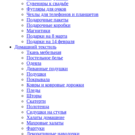
Сувениры к свадьбе
Футляры для очков
Чехлы для телефонов и планшетов
Подарочные пакеты
Подарочные коробки
Магнитики
Подарки на 8 марта
Подарки на 14 февраля
Домашний текстиль
Ткань мебельная
Постельное белье
Одеяла
Диванные подушки
Подушки
Покрывала
Ковры и ковровые дорожки
Пледы
Шторы
Скатерти
Полотенца
Сидушки на стулья
Халаты домашние
Махровые халаты
Фартуки
Декоративные наволочки