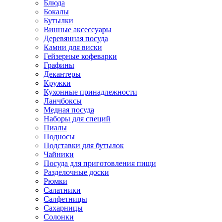
Блюда
Бокалы
Бутылки
Винные аксессуары
Деревянная посуда
Камни для виски
Гейзерные кофеварки
Графины
Декантеры
Кружки
Кухонные принадлежности
Ланчбоксы
Медная посуда
Наборы для специй
Пиалы
Подносы
Подставки для бутылок
Чайники
Посуда для приготовления пищи
Разделочные доски
Рюмки
Салатники
Салфетницы
Сахарницы
Солонки