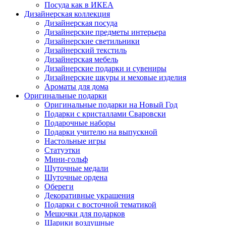
Посуда как в ИКЕА
Дизайнерская коллекция
Дизайнерская посуда
Дизайнерские предметы интерьера
Дизайнерские светильники
Дизайнерский текстиль
Дизайнерская мебель
Дизайнерские подарки и сувениры
Дизайнерские шкуры и меховые изделия
Ароматы для дома
Оригинальные подарки
Оригинальные подарки на Новый Год
Подарки с кристаллами Сваровски
Подарочные наборы
Подарки учителю на выпускной
Настольные игры
Статуэтки
Мини-гольф
Шуточные медали
Шуточные ордена
Обереги
Декоративные украшения
Подарки с восточной тематикой
Мешочки для подарков
Шарики воздушные