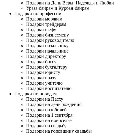
Подарки на День Веры, Надежды и Любви
Ураза-байрам и Курбан-байрам
Подарки по профессии
Подарки морякам
Подарки трейдерам
Подарки шефу
Подарки бизнесмену
Подарки руководителю
Подарки начальнику
Подарки начальнице
Подарки директору
Подарки боссу
Подарки бухгалтеру
Подарки юристу
Подарки врачу
Подарки учителю
Подарки воспитателю
Подарки по поводам
Подарки на Пасху
Подарки на день рождения
Подарки на юбилей
Подарки на 1 сентября
Подарки на новоселье
Подарки на свадьбу
Подарки на годовщину свадьбы