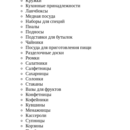
Кружки
Кухонные принадлежности
Ланчбоксы
Медная посуда
Наборы для специй
Пиалы
Подносы
Подставки для бутылок
Чайники
Посуда для приготовления пищи
Разделочные доски
Рюмки
Салатники
Салфетницы
Сахарницы
Солонки
Стаканы
Вазы для фруктов
Конфетницы
Кофейники
Кувшины
Менажницы
Кассероли
Супницы
Корзины