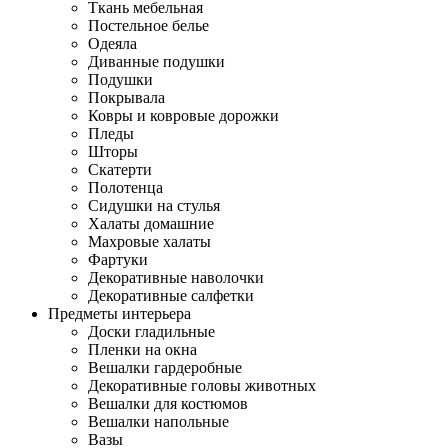
Ткань мебельная
Постельное белье
Одеяла
Диванные подушки
Подушки
Покрывала
Ковры и ковровые дорожки
Пледы
Шторы
Скатерти
Полотенца
Сидушки на стулья
Халаты домашние
Махровые халаты
Фартуки
Декоративные наволочки
Декоративные салфетки
Предметы интерьера
Доски гладильные
Пленки на окна
Вешалки гардеробные
Декоративные головы животных
Вешалки для костюмов
Вешалки напольные
Вазы