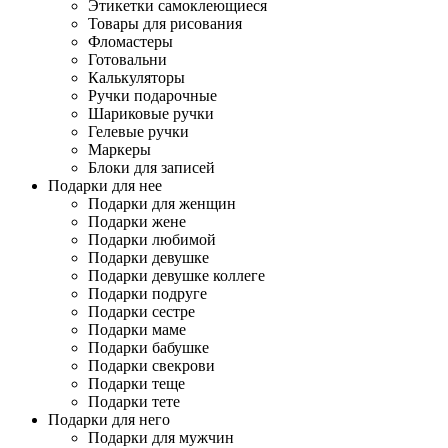
Этикетки самоклеющиеся
Товары для рисования
Фломастеры
Готовальни
Калькуляторы
Ручки подарочные
Шариковые ручки
Гелевые ручки
Маркеры
Блоки для записей
Подарки для нее
Подарки для женщин
Подарки жене
Подарки любимой
Подарки девушке
Подарки девушке коллеге
Подарки подруге
Подарки сестре
Подарки маме
Подарки бабушке
Подарки свекрови
Подарки теще
Подарки тете
Подарки для него
Подарки для мужчин