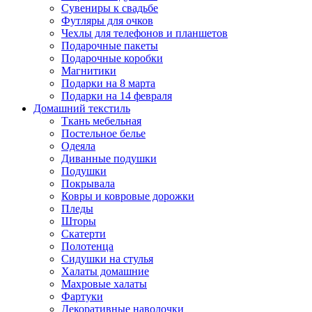
Сувениры к свадьбе
Футляры для очков
Чехлы для телефонов и планшетов
Подарочные пакеты
Подарочные коробки
Магнитики
Подарки на 8 марта
Подарки на 14 февраля
Домашний текстиль
Ткань мебельная
Постельное белье
Одеяла
Диванные подушки
Подушки
Покрывала
Ковры и ковровые дорожки
Пледы
Шторы
Скатерти
Полотенца
Сидушки на стулья
Халаты домашние
Махровые халаты
Фартуки
Декоративные наволочки