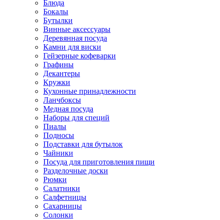
Блюда
Бокалы
Бутылки
Винные аксессуары
Деревянная посуда
Камни для виски
Гейзерные кофеварки
Графины
Декантеры
Кружки
Кухонные принадлежности
Ланчбоксы
Медная посуда
Наборы для специй
Пиалы
Подносы
Подставки для бутылок
Чайники
Посуда для приготовления пищи
Разделочные доски
Рюмки
Салатники
Салфетницы
Сахарницы
Солонки