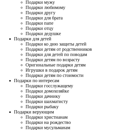
Подарки мужу
Подарки любимому
Подарки другу
Подарки для брата
Подарки папе
Подарки отцу
Подарки дедушке
Подарки для детей
Подарки ко дню защиты детей
Подарки детям от родственников
Подарки для детей по поводам
Подарки детям по возрасту
Оригинальные подарки детям
Игрушки в подарок детям
Подарки детям по стоимости
Подарки по интересам
Подарки госслужащему
Подарки домохозяйке
Подарки дачнику
Подарки шахматисту
Подарки рыбаку
Подарки верующим
Подарки христианам
Подарки на рождество
Подарки мусульманам