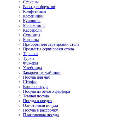
Стаканы
Вазы для фруктов
Конфетницы
Кофейники
Кувшины
Менажницы
Кассероли
Супницы
Корзины
Приборы для сервировки стола
Предметы сервировки стола
Тарелки
Турки
Фужеры
Хлебницы
Заварочные чайники
Посуда для чая
Штофы
Барная посуда
Посуда из белого фарфора
Темная посуда
Посуда в кредит
Однотонная посуда
Посуда в рассрочку
Пластиковая посуда