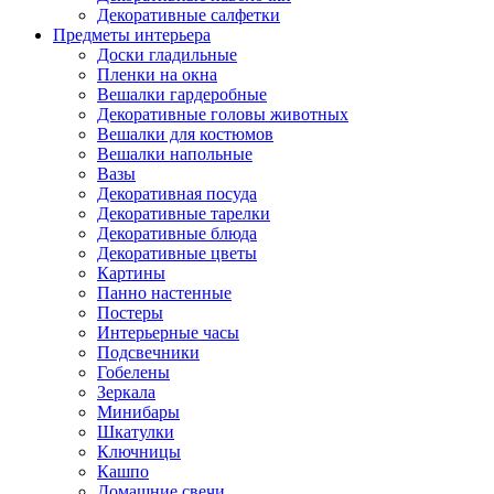
Декоративные салфетки
Предметы интерьера
Доски гладильные
Пленки на окна
Вешалки гардеробные
Декоративные головы животных
Вешалки для костюмов
Вешалки напольные
Вазы
Декоративная посуда
Декоративные тарелки
Декоративные блюда
Декоративные цветы
Картины
Панно настенные
Постеры
Интерьерные часы
Подсвечники
Гобелены
Зеркала
Минибары
Шкатулки
Ключницы
Кашпо
Домашние свечи