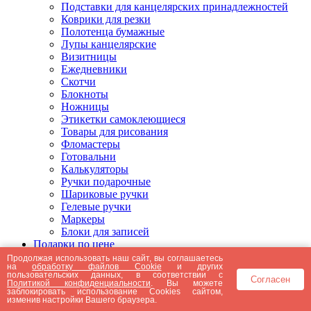
Подставки для канцелярских принадлежностей
Коврики для резки
Полотенца бумажные
Лупы канцелярские
Визитницы
Ежедневники
Скотчи
Блокноты
Ножницы
Этикетки самоклеющиеся
Товары для рисования
Фломастеры
Готовальни
Калькуляторы
Ручки подарочные
Шариковые ручки
Гелевые ручки
Маркеры
Блоки для записей
Подарки по цене
Подарки от 5000 рублей
Продолжая использовать наш сайт, вы соглашаетесь
на
обработку файлов Cookie
и других
Подарки до 5000 рублей
пользовательских данных, в соответствии с
Согласен
Подарки до 3000 рублей
Политикой конфиденциальности
. Вы можете
заблокировать использование Cookies сайтом,
Подарки до 2000 рублей
изменив настройки Вашего браузера.
Подарки до 1000 рублей