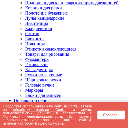
Подставки для канцелярских принадлежностей
Коврики для резки
Полотенца бумажные
Лупы канцелярские
Визитницы
Ежедневники
Скотчи
Блокноты
Ножницы
Этикетки самоклеющиеся
Товары для рисования
Фломастеры
Готовальни
Калькуляторы
Ручки подарочные
Шариковые ручки
Гелевые ручки
Маркеры
Блоки для записей
Подарки по цене
Подарки от 5000 рублей
Продолжая использовать наш сайт, вы соглашаетесь
на
обработку файлов Cookie
и других
Подарки до 5000 рублей
пользовательских данных, в соответствии с
Согласен
Подарки до 3000 рублей
Политикой конфиденциальности
. Вы можете
заблокировать использование Cookies сайтом,
Подарки до 2000 рублей
изменив настройки Вашего браузера.
Подарки до 1000 рублей