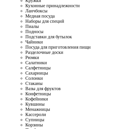
Кружки
Кухонные принадлежности
Ланчбоксы
Медная посуда
Наборы для специй
Пиалы
Подносы
Подставки для бутылок
Чайники
Посуда для приготовления пищи
Разделочные доски
Рюмки
Салатники
Салфетницы
Сахарницы
Солонки
Стаканы
Вазы для фруктов
Конфетницы
Кофейники
Кувшины
Менажницы
Кассероли
Супницы
Корзины