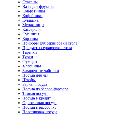
Стаканы
Вазы для фруктов
Конфетницы
Кофейники
Кувшины
Менажницы
Кассероли
Супницы
Корзины
Приборы для сервировки стола
Предметы сервировки стола
Тарелки
Турки
Фужеры
Хлебницы
Заварочные чайники
Посуда для чая
Штофы
Барная посуда
Посуда из белого фарфора
Темная посуда
Посуда в кредит
Однотонная посуда
Посуда в рассрочку
Пластиковая посуда