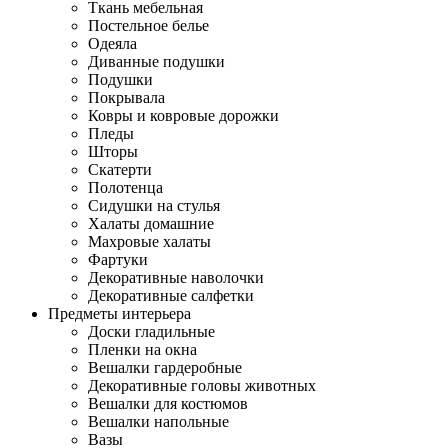
Ткань мебельная
Постельное белье
Одеяла
Диванные подушки
Подушки
Покрывала
Ковры и ковровые дорожки
Пледы
Шторы
Скатерти
Полотенца
Сидушки на стулья
Халаты домашние
Махровые халаты
Фартуки
Декоративные наволочки
Декоративные салфетки
Предметы интерьера
Доски гладильные
Пленки на окна
Вешалки гардеробные
Декоративные головы животных
Вешалки для костюмов
Вешалки напольные
Вазы