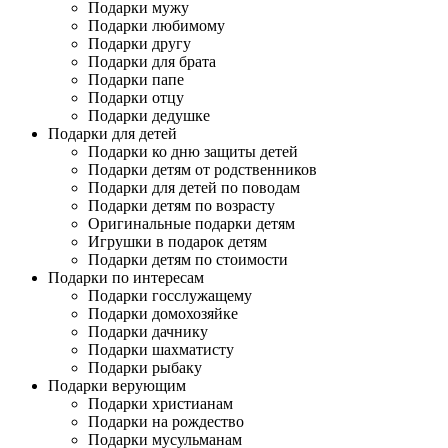
Подарки мужу
Подарки любимому
Подарки другу
Подарки для брата
Подарки папе
Подарки отцу
Подарки дедушке
Подарки для детей
Подарки ко дню защиты детей
Подарки детям от родственников
Подарки для детей по поводам
Подарки детям по возрасту
Оригинальные подарки детям
Игрушки в подарок детям
Подарки детям по стоимости
Подарки по интересам
Подарки госслужащему
Подарки домохозяйке
Подарки дачнику
Подарки шахматисту
Подарки рыбаку
Подарки верующим
Подарки христианам
Подарки на рождество
Подарки мусульманам