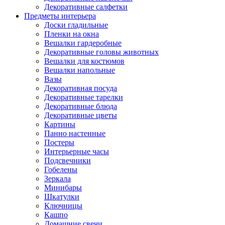
Декоративные салфетки
Предметы интерьера
Доски гладильные
Пленки на окна
Вешалки гардеробные
Декоративные головы животных
Вешалки для костюмов
Вешалки напольные
Вазы
Декоративная посуда
Декоративные тарелки
Декоративные блюда
Декоративные цветы
Картины
Панно настенные
Постеры
Интерьерные часы
Подсвечники
Гобелены
Зеркала
Минибары
Шкатулки
Ключницы
Кашпо
Домашние свечи