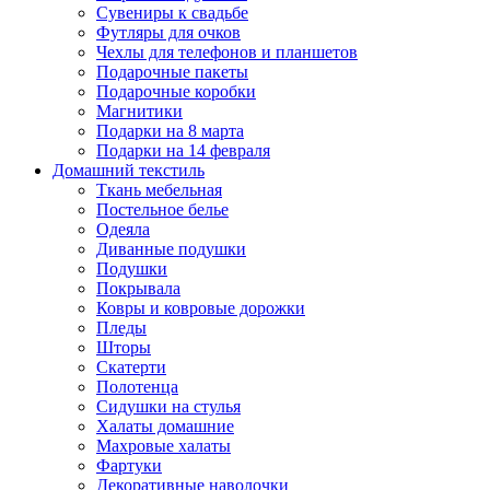
Сувениры к свадьбе
Футляры для очков
Чехлы для телефонов и планшетов
Подарочные пакеты
Подарочные коробки
Магнитики
Подарки на 8 марта
Подарки на 14 февраля
Домашний текстиль
Ткань мебельная
Постельное белье
Одеяла
Диванные подушки
Подушки
Покрывала
Ковры и ковровые дорожки
Пледы
Шторы
Скатерти
Полотенца
Сидушки на стулья
Халаты домашние
Махровые халаты
Фартуки
Декоративные наволочки