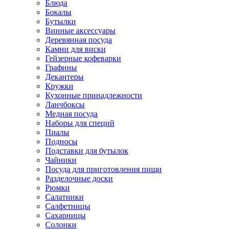
Блюда
Бокалы
Бутылки
Винные аксессуары
Деревянная посуда
Камни для виски
Гейзерные кофеварки
Графины
Декантеры
Кружки
Кухонные принадлежности
Ланчбоксы
Медная посуда
Наборы для специй
Пиалы
Подносы
Подставки для бутылок
Чайники
Посуда для приготовления пищи
Разделочные доски
Рюмки
Салатники
Салфетницы
Сахарницы
Солонки