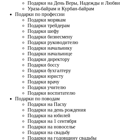
Подарки на День Веры, Надежды и Любви
Ураза-байрам и Курбан-байрам
Подарки по профессии
Подарки морякам
Подарки трейдерам
Подарки шефу
Подарки бизнесмену
Подарки руководителю
Подарки начальнику
Подарки начальнице
Подарки директору
Подарки боссу
Подарки бухгалтеру
Подарки юристу
Подарки врачу
Подарки учителю
Подарки воспитателю
Подарки по поводам
Подарки на Пасху
Подарки на день рождения
Подарки на юбилей
Подарки на 1 сентября
Подарки на новоселье
Подарки на свадьбу
Подарки на годовщину свадьбы