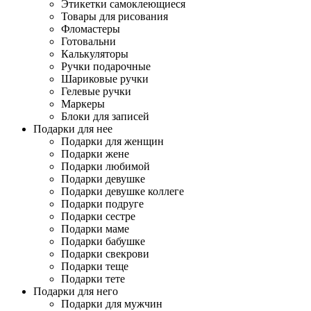
Этикетки самоклеющиеся
Товары для рисования
Фломастеры
Готовальни
Калькуляторы
Ручки подарочные
Шариковые ручки
Гелевые ручки
Маркеры
Блоки для записей
Подарки для нее
Подарки для женщин
Подарки жене
Подарки любимой
Подарки девушке
Подарки девушке коллеге
Подарки подруге
Подарки сестре
Подарки маме
Подарки бабушке
Подарки свекрови
Подарки теще
Подарки тете
Подарки для него
Подарки для мужчин