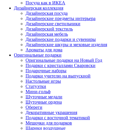
Посуда как в ИКЕА
Дизайнерская коллекция
Дизайнерская посуда
Дизайнерские предметы интерьера
Дизайнерские светильники
Дизайнерский текстиль
Дизайнерская мебель
Дизайнерские подарки и сувениры
Дизайнерские шкуры и меховые изделия
Ароматы для дома
Оригинальные подарки
Оригинальные подарки на Новый Год
Подарки с кристаллами Сваровски
Подарочные наборы
Подарки учителю на выпускной
Настольные игры
Статуэтки
Мини-гольф
Шуточные медали
Шуточные ордена
Обереги
Декоративные украшения
Подарки с восточной тематикой
Мешочки для подарков
Шарики воздушные