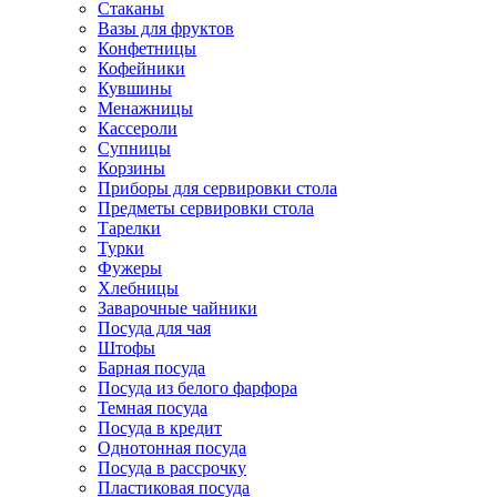
Стаканы
Вазы для фруктов
Конфетницы
Кофейники
Кувшины
Менажницы
Кассероли
Супницы
Корзины
Приборы для сервировки стола
Предметы сервировки стола
Тарелки
Турки
Фужеры
Хлебницы
Заварочные чайники
Посуда для чая
Штофы
Барная посуда
Посуда из белого фарфора
Темная посуда
Посуда в кредит
Однотонная посуда
Посуда в рассрочку
Пластиковая посуда