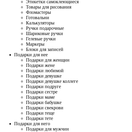
Этикетки самоклеющиеся
Товары для рисования
Фломастеры
Готовальни
Калькуляторы
Ручки подарочные
Шариковые ручки
Гелевые ручки
Маркеры
Блоки для записей
Подарки для нее
Подарки для женщин
Подарки жене
Подарки любимой
Подарки девушке
Подарки девушке коллеге
Подарки подруге
Подарки сестре
Подарки маме
Подарки бабушке
Подарки свекрови
Подарки теще
Подарки тете
Подарки для него
Подарки для мужчин