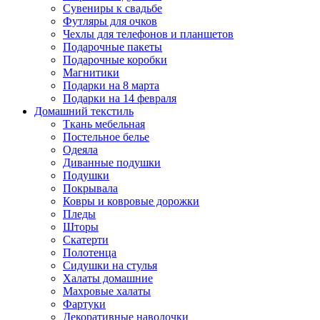
Сувениры к свадьбе
Футляры для очков
Чехлы для телефонов и планшетов
Подарочные пакеты
Подарочные коробки
Магнитики
Подарки на 8 марта
Подарки на 14 февраля
Домашний текстиль
Ткань мебельная
Постельное белье
Одеяла
Диванные подушки
Подушки
Покрывала
Ковры и ковровые дорожки
Пледы
Шторы
Скатерти
Полотенца
Сидушки на стулья
Халаты домашние
Махровые халаты
Фартуки
Декоративные наволочки