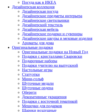
Посуда как в ИКЕА
Дизайнерская коллекция
Дизайнерская посуда
Дизайнерские предметы интерьера
Дизайнерские светильники
Дизайнерский текстиль
Дизайнерская мебель
Дизайнерские подарки и сувениры
Дизайнерские шкуры и меховые изделия
Ароматы для дома
Оригинальные подарки
Оригинальные подарки на Новый Год
Подарки с кристаллами Сваровски
Подарочные наборы
Подарки учителю на выпускной
Настольные игры
Статуэтки
Мини-гольф
Шуточные медали
Шуточные ордена
Обереги
Декоративные украшения
Подарки с восточной тематикой
Мешочки для подарков
Шарики воздушные