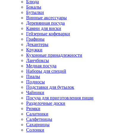
Блюда
Бокалы
Бутылки
Винные аксессуары
Деревянная посуда
Камни для виски
Гейзерные кофеварки
Графины
Декантеры
Кружки
Кухонные принадлежности
Ланчбоксы
Медная посуда
Наборы для специй
Пиалы
Подносы
Подставки для бутылок
Чайники
Посуда для приготовления пищи
Разделочные доски
Рюмки
Салатники
Салфетницы
Сахарницы
Солонки