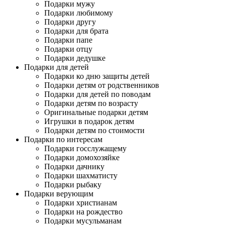
Подарки мужу
Подарки любимому
Подарки другу
Подарки для брата
Подарки папе
Подарки отцу
Подарки дедушке
Подарки для детей
Подарки ко дню защиты детей
Подарки детям от родственников
Подарки для детей по поводам
Подарки детям по возрасту
Оригинальные подарки детям
Игрушки в подарок детям
Подарки детям по стоимости
Подарки по интересам
Подарки госслужащему
Подарки домохозяйке
Подарки дачнику
Подарки шахматисту
Подарки рыбаку
Подарки верующим
Подарки христианам
Подарки на рождество
Подарки мусульманам