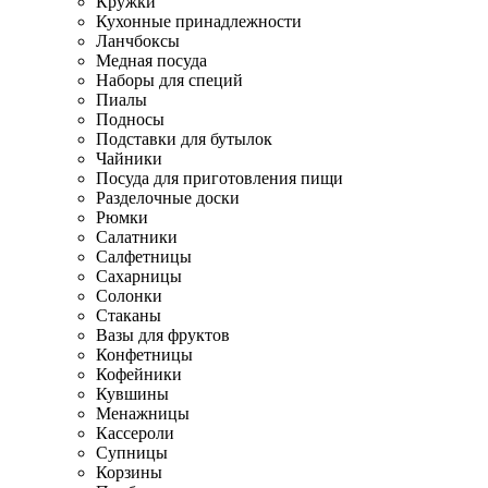
Кружки
Кухонные принадлежности
Ланчбоксы
Медная посуда
Наборы для специй
Пиалы
Подносы
Подставки для бутылок
Чайники
Посуда для приготовления пищи
Разделочные доски
Рюмки
Салатники
Салфетницы
Сахарницы
Солонки
Стаканы
Вазы для фруктов
Конфетницы
Кофейники
Кувшины
Менажницы
Кассероли
Супницы
Корзины