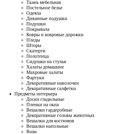
Ткань мебельная
Постельное белье
Одеяла
Диванные подушки
Подушки
Покрывала
Ковры и ковровые дорожки
Пледы
Шторы
Скатерти
Полотенца
Сидушки на стулья
Халаты домашние
Махровые халаты
Фартуки
Декоративные наволочки
Декоративные салфетки
Предметы интерьера
Доски гладильные
Пленки на окна
Вешалки гардеробные
Декоративные головы животных
Вешалки для костюмов
Вешалки напольные
Вазы