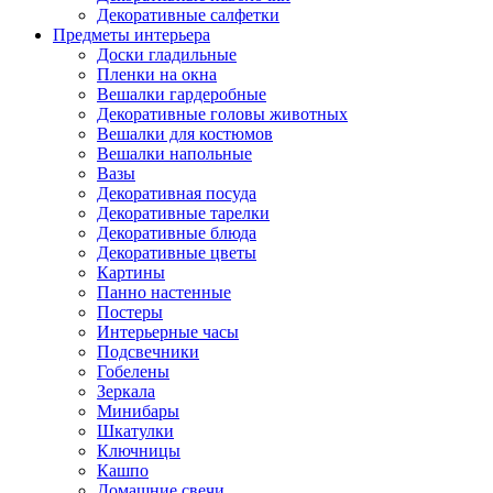
Декоративные салфетки
Предметы интерьера
Доски гладильные
Пленки на окна
Вешалки гардеробные
Декоративные головы животных
Вешалки для костюмов
Вешалки напольные
Вазы
Декоративная посуда
Декоративные тарелки
Декоративные блюда
Декоративные цветы
Картины
Панно настенные
Постеры
Интерьерные часы
Подсвечники
Гобелены
Зеркала
Минибары
Шкатулки
Ключницы
Кашпо
Домашние свечи