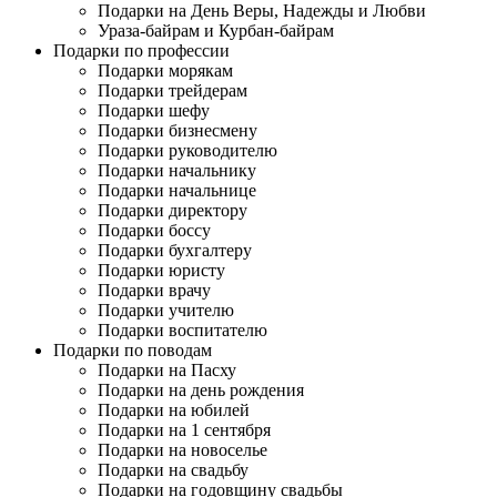
Подарки на День Веры, Надежды и Любви
Ураза-байрам и Курбан-байрам
Подарки по профессии
Подарки морякам
Подарки трейдерам
Подарки шефу
Подарки бизнесмену
Подарки руководителю
Подарки начальнику
Подарки начальнице
Подарки директору
Подарки боссу
Подарки бухгалтеру
Подарки юристу
Подарки врачу
Подарки учителю
Подарки воспитателю
Подарки по поводам
Подарки на Пасху
Подарки на день рождения
Подарки на юбилей
Подарки на 1 сентября
Подарки на новоселье
Подарки на свадьбу
Подарки на годовщину свадьбы