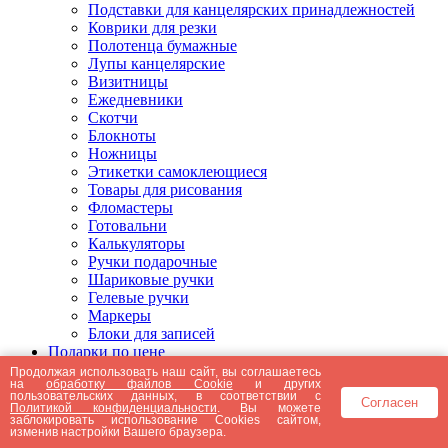
Подставки для канцелярских принадлежностей
Коврики для резки
Полотенца бумажные
Лупы канцелярские
Визитницы
Ежедневники
Скотчи
Блокноты
Ножницы
Этикетки самоклеющиеся
Товары для рисования
Фломастеры
Готовальни
Калькуляторы
Ручки подарочные
Шариковые ручки
Гелевые ручки
Маркеры
Блоки для записей
Подарки по цене
Подарки от 5000 рублей
Продолжая использовать наш сайт, вы соглашаетесь
на
обработку файлов Cookie
и других
Подарки до 5000 рублей
пользовательских данных, в соответствии с
Согласен
Подарки до 3000 рублей
Политикой конфиденциальности
. Вы можете
заблокировать использование Cookies сайтом,
Подарки до 2000 рублей
изменив настройки Вашего браузера.
Подарки до 1000 рублей