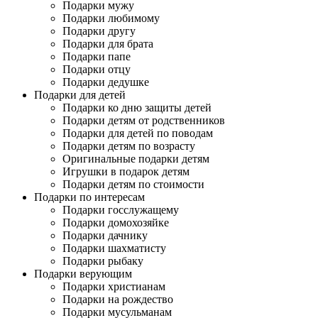
Подарки мужу
Подарки любимому
Подарки другу
Подарки для брата
Подарки папе
Подарки отцу
Подарки дедушке
Подарки для детей
Подарки ко дню защиты детей
Подарки детям от родственников
Подарки для детей по поводам
Подарки детям по возрасту
Оригинальные подарки детям
Игрушки в подарок детям
Подарки детям по стоимости
Подарки по интересам
Подарки госслужащему
Подарки домохозяйке
Подарки дачнику
Подарки шахматисту
Подарки рыбаку
Подарки верующим
Подарки христианам
Подарки на рождество
Подарки мусульманам