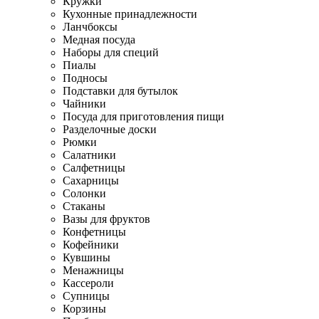
Кружки
Кухонные принадлежности
Ланчбоксы
Медная посуда
Наборы для специй
Пиалы
Подносы
Подставки для бутылок
Чайники
Посуда для приготовления пищи
Разделочные доски
Рюмки
Салатники
Салфетницы
Сахарницы
Солонки
Стаканы
Вазы для фруктов
Конфетницы
Кофейники
Кувшины
Менажницы
Кассероли
Супницы
Корзины