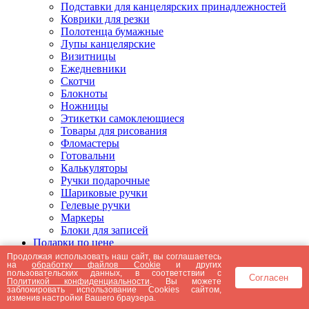
Подставки для канцелярских принадлежностей
Коврики для резки
Полотенца бумажные
Лупы канцелярские
Визитницы
Ежедневники
Скотчи
Блокноты
Ножницы
Этикетки самоклеющиеся
Товары для рисования
Фломастеры
Готовальни
Калькуляторы
Ручки подарочные
Шариковые ручки
Гелевые ручки
Маркеры
Блоки для записей
Подарки по цене
Подарки от 5000 рублей
Продолжая использовать наш сайт, вы соглашаетесь
на
обработку файлов Cookie
и других
Подарки до 5000 рублей
пользовательских данных, в соответствии с
Согласен
Подарки до 3000 рублей
Политикой конфиденциальности
. Вы можете
заблокировать использование Cookies сайтом,
Подарки до 2000 рублей
изменив настройки Вашего браузера.
Подарки до 1000 рублей