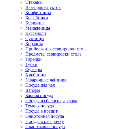
Стаканы
Вазы для фруктов
Конфетницы
Кофейники
Кувшины
Менажницы
Кассероли
Супницы
Корзины
Приборы для сервировки стола
Предметы сервировки стола
Тарелки
Турки
Фужеры
Хлебницы
Заварочные чайники
Посуда для чая
Штофы
Барная посуда
Посуда из белого фарфора
Темная посуда
Посуда в кредит
Однотонная посуда
Посуда в рассрочку
Пластиковая посуда