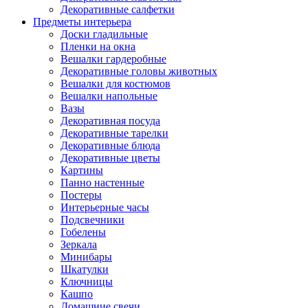
Декоративные салфетки
Предметы интерьера
Доски гладильные
Пленки на окна
Вешалки гардеробные
Декоративные головы животных
Вешалки для костюмов
Вешалки напольные
Вазы
Декоративная посуда
Декоративные тарелки
Декоративные блюда
Декоративные цветы
Картины
Панно настенные
Постеры
Интерьерные часы
Подсвечники
Гобелены
Зеркала
Минибары
Шкатулки
Ключницы
Кашпо
Домашние свечи