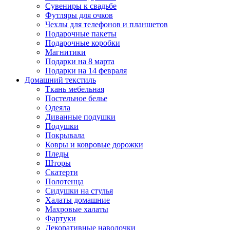
Сувениры к свадьбе
Футляры для очков
Чехлы для телефонов и планшетов
Подарочные пакеты
Подарочные коробки
Магнитики
Подарки на 8 марта
Подарки на 14 февраля
Домашний текстиль
Ткань мебельная
Постельное белье
Одеяла
Диванные подушки
Подушки
Покрывала
Ковры и ковровые дорожки
Пледы
Шторы
Скатерти
Полотенца
Сидушки на стулья
Халаты домашние
Махровые халаты
Фартуки
Декоративные наволочки