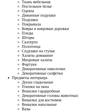
Ткань мебельная
Постельное белье
Одеяла
Диванные подушки
Подушки
Покрывала
Ковры и ковровые дорожки
Пледы
Шторы
Скатерти
Полотенца
Сидушки на стулья
Халаты домашние
Махровые халаты
Фартуки
Декоративные наволочки
Декоративные салфетки
Предметы интерьера
Доски гладильные
Пленки на окна
Вешалки гардеробные
Декоративные головы животных
Вешалки для костюмов
Вешалки напольные
Вазы