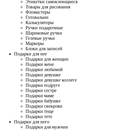
Этикетки самоклеющиеся
Товары для рисования
Фломастеры
Готовальни
Калькуляторы
Ручки подарочные
Шариковые ручки
Гелевые ручки
Маркеры
Блоки для записей
Подарки для нее
Подарки для женщин
Подарки жене
Подарки любимой
Подарки девушке
Подарки девушке коллеге
Подарки подруге
Подарки сестре
Подарки маме
Подарки бабушке
Подарки свекрови
Подарки теще
Подарки тете
Подарки для него
Подарки для мужчин