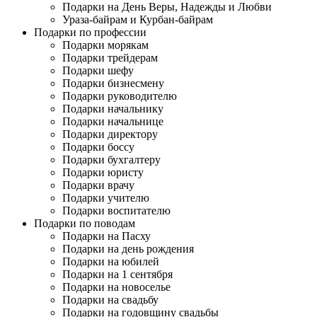
Подарки на День Веры, Надежды и Любви
Ураза-байрам и Курбан-байрам
Подарки по профессии
Подарки морякам
Подарки трейдерам
Подарки шефу
Подарки бизнесмену
Подарки руководителю
Подарки начальнику
Подарки начальнице
Подарки директору
Подарки боссу
Подарки бухгалтеру
Подарки юристу
Подарки врачу
Подарки учителю
Подарки воспитателю
Подарки по поводам
Подарки на Пасху
Подарки на день рождения
Подарки на юбилей
Подарки на 1 сентября
Подарки на новоселье
Подарки на свадьбу
Подарки на годовщину свадьбы