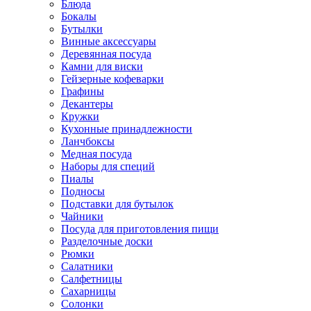
Блюда
Бокалы
Бутылки
Винные аксессуары
Деревянная посуда
Камни для виски
Гейзерные кофеварки
Графины
Декантеры
Кружки
Кухонные принадлежности
Ланчбоксы
Медная посуда
Наборы для специй
Пиалы
Подносы
Подставки для бутылок
Чайники
Посуда для приготовления пищи
Разделочные доски
Рюмки
Салатники
Салфетницы
Сахарницы
Солонки