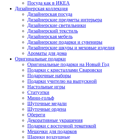
Посуда как в ИКЕА
Дизайнерская коллекция
Дизайнерская посуда
Дизайнерские предметы интерьера
Дизайнерские светильники
Дизайнерский текстиль
Дизайнерская мебель
Дизайнерские подарки и сувениры
Дизайнерские шкуры и меховые изделия
Ароматы для дома
Оригинальные подарки
Оригинальные подарки на Новый Год
Подарки с кристаллами Сваровски
Подарочные наборы
Подарки учителю на выпускной
Настольные игры
Статуэтки
Мини-гольф
Шуточные медали
Шуточные ордена
Обереги
Декоративные украшения
Подарки с восточной тематикой
Мешочки для подарков
Шарики воздушные