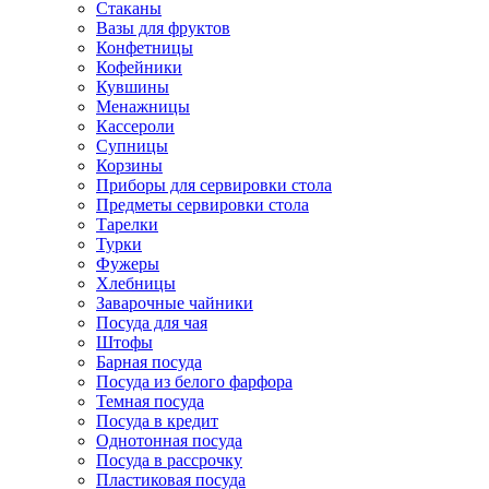
Стаканы
Вазы для фруктов
Конфетницы
Кофейники
Кувшины
Менажницы
Кассероли
Супницы
Корзины
Приборы для сервировки стола
Предметы сервировки стола
Тарелки
Турки
Фужеры
Хлебницы
Заварочные чайники
Посуда для чая
Штофы
Барная посуда
Посуда из белого фарфора
Темная посуда
Посуда в кредит
Однотонная посуда
Посуда в рассрочку
Пластиковая посуда