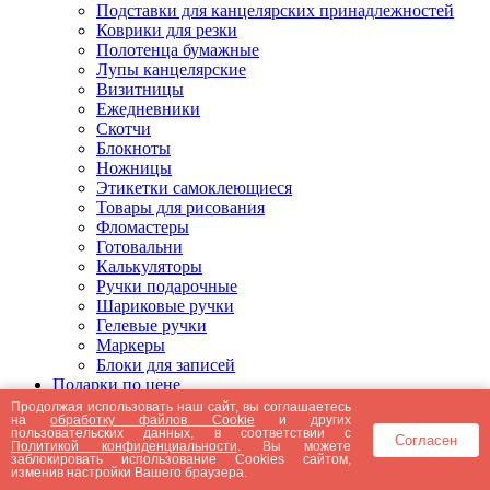
Подставки для канцелярских принадлежностей
Коврики для резки
Полотенца бумажные
Лупы канцелярские
Визитницы
Ежедневники
Скотчи
Блокноты
Ножницы
Этикетки самоклеющиеся
Товары для рисования
Фломастеры
Готовальни
Калькуляторы
Ручки подарочные
Шариковые ручки
Гелевые ручки
Маркеры
Блоки для записей
Подарки по цене
Подарки от 5000 рублей
Продолжая использовать наш сайт, вы соглашаетесь
на
обработку файлов Cookie
и других
Подарки до 5000 рублей
пользовательских данных, в соответствии с
Согласен
Подарки до 3000 рублей
Политикой конфиденциальности
. Вы можете
заблокировать использование Cookies сайтом,
Подарки до 2000 рублей
изменив настройки Вашего браузера.
Подарки до 1000 рублей