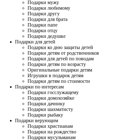
Подарки мужу
Подарки любимому
Подарки другу
Подарки для брата
Подарки папе
Подарки отцу
Подарки дедушке
Подарки для детей
Подарки ко дню защиты детей
Подарки детям от родственников
Подарки для детей по поводам
Подарки детям по возрасту
Оригинальные подарки детям
Игрушки в подарок детям
Подарки детям по стоимости
Подарки по интересам
Подарки госслужащему
Подарки домохозяйке
Подарки дачнику
Подарки шахматисту
Подарки рыбаку
Подарки верующим
Подарки христианам
Подарки на рождество
Подарки мусульманам