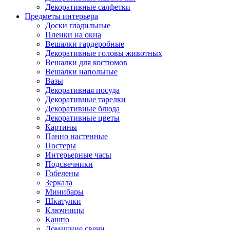
Декоративные салфетки
Предметы интерьера
Доски гладильные
Пленки на окна
Вешалки гардеробные
Декоративные головы животных
Вешалки для костюмов
Вешалки напольные
Вазы
Декоративная посуда
Декоративные тарелки
Декоративные блюда
Декоративные цветы
Картины
Панно настенные
Постеры
Интерьерные часы
Подсвечники
Гобелены
Зеркала
Минибары
Шкатулки
Ключницы
Кашпо
Домашние свечи