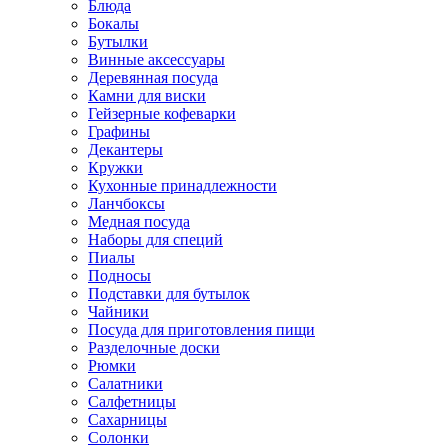
Блюда
Бокалы
Бутылки
Винные аксессуары
Деревянная посуда
Камни для виски
Гейзерные кофеварки
Графины
Декантеры
Кружки
Кухонные принадлежности
Ланчбоксы
Медная посуда
Наборы для специй
Пиалы
Подносы
Подставки для бутылок
Чайники
Посуда для приготовления пищи
Разделочные доски
Рюмки
Салатники
Салфетницы
Сахарницы
Солонки