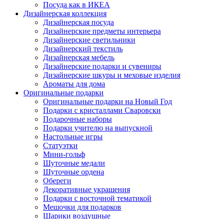
Посуда как в ИКЕА
Дизайнерская коллекция
Дизайнерская посуда
Дизайнерские предметы интерьера
Дизайнерские светильники
Дизайнерский текстиль
Дизайнерская мебель
Дизайнерские подарки и сувениры
Дизайнерские шкуры и меховые изделия
Ароматы для дома
Оригинальные подарки
Оригинальные подарки на Новый Год
Подарки с кристаллами Сваровски
Подарочные наборы
Подарки учителю на выпускной
Настольные игры
Статуэтки
Мини-гольф
Шуточные медали
Шуточные ордена
Обереги
Декоративные украшения
Подарки с восточной тематикой
Мешочки для подарков
Шарики воздушные