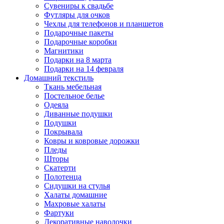
Сувениры к свадьбе
Футляры для очков
Чехлы для телефонов и планшетов
Подарочные пакеты
Подарочные коробки
Магнитики
Подарки на 8 марта
Подарки на 14 февраля
Домашний текстиль
Ткань мебельная
Постельное белье
Одеяла
Диванные подушки
Подушки
Покрывала
Ковры и ковровые дорожки
Пледы
Шторы
Скатерти
Полотенца
Сидушки на стулья
Халаты домашние
Махровые халаты
Фартуки
Декоративные наволочки