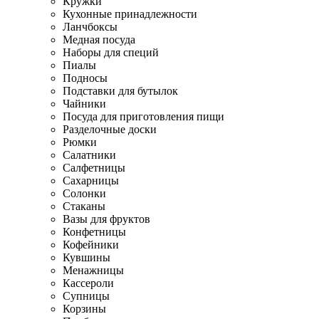
Кружки
Кухонные принадлежности
Ланчбоксы
Медная посуда
Наборы для специй
Пиалы
Подносы
Подставки для бутылок
Чайники
Посуда для приготовления пищи
Разделочные доски
Рюмки
Салатники
Салфетницы
Сахарницы
Солонки
Стаканы
Вазы для фруктов
Конфетницы
Кофейники
Кувшины
Менажницы
Кассероли
Супницы
Корзины