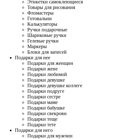
Этикетки самоклеющиеся
Товары для рисования
Фломастеры
Готовальни
Калькуляторы
Ручки подарочные
Шариковые ручки
Гелевые ручки
Маркеры
Блоки для записей
Подарки для нее
Подарки для женщин
Подарки жене
Подарки любимой
Подарки девушке
Подарки девушке коллеге
Подарки подруге
Подарки сестре
Подарки маме
Подарки бабушке
Подарки свекрови
Подарки теще
Подарки тете
Подарки для него
Подарки для мужчин