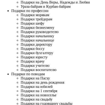
Подарки на День Веры, Надежды и Любви
Ураза-байрам и Курбан-байрам
Подарки по профессии
Подарки морякам
Подарки трейдерам
Подарки шефу
Подарки бизнесмену
Подарки руководителю
Подарки начальнику
Подарки начальнице
Подарки директору
Подарки боссу
Подарки бухгалтеру
Подарки юристу
Подарки врачу
Подарки учителю
Подарки воспитателю
Подарки по поводам
Подарки на Пасху
Подарки на день рождения
Подарки на юбилей
Подарки на 1 сентября
Подарки на новоселье
Подарки на свадьбу
Подарки на годовщину свадьбы