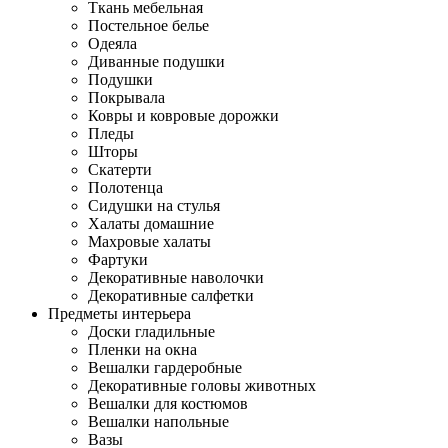
Ткань мебельная
Постельное белье
Одеяла
Диванные подушки
Подушки
Покрывала
Ковры и ковровые дорожки
Пледы
Шторы
Скатерти
Полотенца
Сидушки на стулья
Халаты домашние
Махровые халаты
Фартуки
Декоративные наволочки
Декоративные салфетки
Предметы интерьера
Доски гладильные
Пленки на окна
Вешалки гардеробные
Декоративные головы животных
Вешалки для костюмов
Вешалки напольные
Вазы