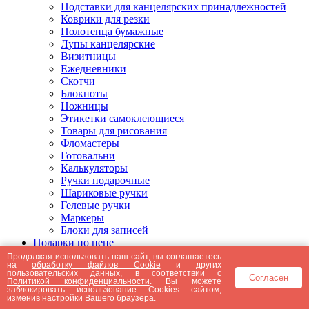
Подставки для канцелярских принадлежностей
Коврики для резки
Полотенца бумажные
Лупы канцелярские
Визитницы
Ежедневники
Скотчи
Блокноты
Ножницы
Этикетки самоклеющиеся
Товары для рисования
Фломастеры
Готовальни
Калькуляторы
Ручки подарочные
Шариковые ручки
Гелевые ручки
Маркеры
Блоки для записей
Подарки по цене
Подарки от 5000 рублей
Продолжая использовать наш сайт, вы соглашаетесь
на
обработку файлов Cookie
и других
Подарки до 5000 рублей
пользовательских данных, в соответствии с
Согласен
Подарки до 3000 рублей
Политикой конфиденциальности
. Вы можете
заблокировать использование Cookies сайтом,
Подарки до 2000 рублей
изменив настройки Вашего браузера.
Подарки до 1000 рублей