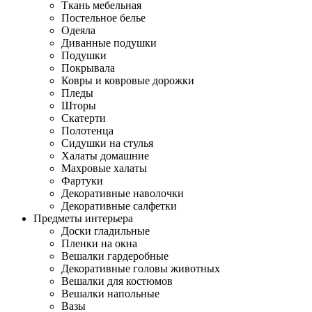
Ткань мебельная
Постельное белье
Одеяла
Диванные подушки
Подушки
Покрывала
Ковры и ковровые дорожки
Пледы
Шторы
Скатерти
Полотенца
Сидушки на стулья
Халаты домашние
Махровые халаты
Фартуки
Декоративные наволочки
Декоративные салфетки
Предметы интерьера
Доски гладильные
Пленки на окна
Вешалки гардеробные
Декоративные головы животных
Вешалки для костюмов
Вешалки напольные
Вазы