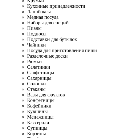
Кружки
Кухонные принадлежности
Ланчбоксы
Медная посуда
Наборы для специй
Пиалы
Подносы
Подставки для бутылок
Чайники
Посуда для приготовления пищи
Разделочные доски
Рюмки
Салатники
Салфетницы
Сахарницы
Солонки
Стаканы
Вазы для фруктов
Конфетницы
Кофейники
Кувшины
Менажницы
Кассероли
Супницы
Корзины