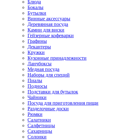
Блюда
Бокалы
Бутылки
Винные аксессуары
Деревянная посуда
Камни для виски
Гейзерные кофеварки
Графины
Декантеры
Кружки
Кухонные принадлежности
Ланчбоксы
Медная посуда
Наборы для специй
Пиалы
Подносы
Подставки для бутылок
Чайники
Посуда для приготовления пищи
Разделочные доски
Рюмки
Салатники
Салфетницы
Сахарницы
Солонки