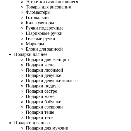
Этикетки самоклеющиеся
Товары для рисования
Фломастеры
Готовальни
Калькуляторы
Ручки подарочные
Шариковые ручки
Гелевые ручки
Маркеры
Блоки для записей
Подарки для нее
Подарки для женщин
Подарки жене
Подарки любимой
Подарки девушке
Подарки девушке коллеге
Подарки подруге
Подарки сестре
Подарки маме
Подарки бабушке
Подарки свекрови
Подарки теще
Подарки тете
Подарки для него
Подарки для мужчин