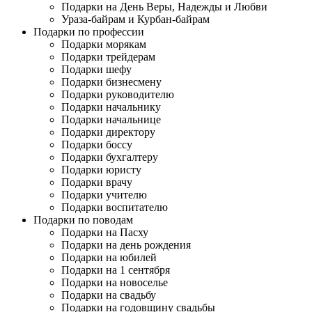
Подарки на День Веры, Надежды и Любви
Ураза-байрам и Курбан-байрам
Подарки по профессии
Подарки морякам
Подарки трейдерам
Подарки шефу
Подарки бизнесмену
Подарки руководителю
Подарки начальнику
Подарки начальнице
Подарки директору
Подарки боссу
Подарки бухгалтеру
Подарки юристу
Подарки врачу
Подарки учителю
Подарки воспитателю
Подарки по поводам
Подарки на Пасху
Подарки на день рождения
Подарки на юбилей
Подарки на 1 сентября
Подарки на новоселье
Подарки на свадьбу
Подарки на годовщину свадьбы