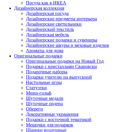
Посуда как в ИКЕА
Дизайнерская коллекция
Дизайнерская посуда
Дизайнерские предметы интерьера
Дизайнерские светильники
Дизайнерский текстиль
Дизайнерская мебель
Дизайнерские подарки и сувениры
Дизайнерские шкуры и меховые изделия
Ароматы для дома
Оригинальные подарки
Оригинальные подарки на Новый Год
Подарки с кристаллами Сваровски
Подарочные наборы
Подарки учителю на выпускной
Настольные игры
Статуэтки
Мини-гольф
Шуточные медали
Шуточные ордена
Обереги
Декоративные украшения
Подарки с восточной тематикой
Мешочки для подарков
Шарики воздушные