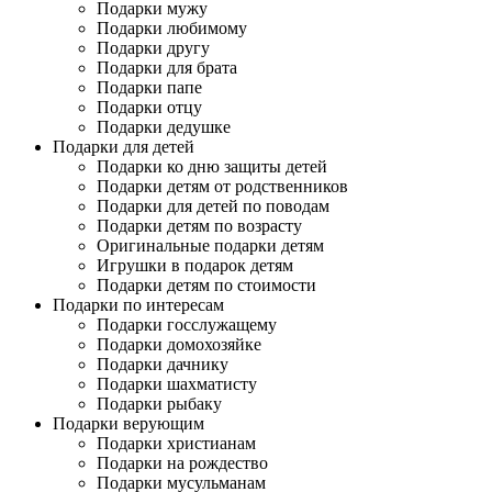
Подарки мужу
Подарки любимому
Подарки другу
Подарки для брата
Подарки папе
Подарки отцу
Подарки дедушке
Подарки для детей
Подарки ко дню защиты детей
Подарки детям от родственников
Подарки для детей по поводам
Подарки детям по возрасту
Оригинальные подарки детям
Игрушки в подарок детям
Подарки детям по стоимости
Подарки по интересам
Подарки госслужащему
Подарки домохозяйке
Подарки дачнику
Подарки шахматисту
Подарки рыбаку
Подарки верующим
Подарки христианам
Подарки на рождество
Подарки мусульманам