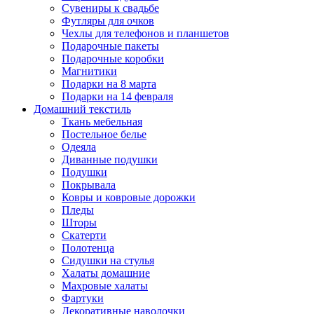
Сувениры к свадьбе
Футляры для очков
Чехлы для телефонов и планшетов
Подарочные пакеты
Подарочные коробки
Магнитики
Подарки на 8 марта
Подарки на 14 февраля
Домашний текстиль
Ткань мебельная
Постельное белье
Одеяла
Диванные подушки
Подушки
Покрывала
Ковры и ковровые дорожки
Пледы
Шторы
Скатерти
Полотенца
Сидушки на стулья
Халаты домашние
Махровые халаты
Фартуки
Декоративные наволочки