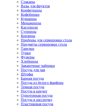
Стаканы
Вазы для фруктов
Конфетницы
Кофейники
Кувшины
Менажницы
Кассероли
Супницы
Корзины
Приборы для сервировки стола
Предметы сервировки стола
Тарелки
Турки
Фужеры
Хлебницы
Заварочные чайники
Посуда для чая
Штофы
Барная посуда
Посуда из белого фарфора
Темная посуда
Посуда в кредит
Однотонная посуда
Посуда в рассрочку
Пластиковая посуда