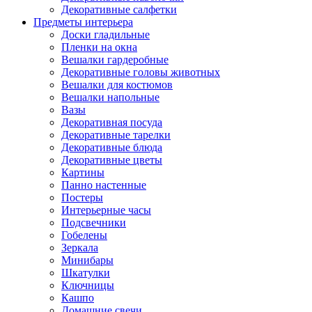
Декоративные салфетки
Предметы интерьера
Доски гладильные
Пленки на окна
Вешалки гардеробные
Декоративные головы животных
Вешалки для костюмов
Вешалки напольные
Вазы
Декоративная посуда
Декоративные тарелки
Декоративные блюда
Декоративные цветы
Картины
Панно настенные
Постеры
Интерьерные часы
Подсвечники
Гобелены
Зеркала
Минибары
Шкатулки
Ключницы
Кашпо
Домашние свечи