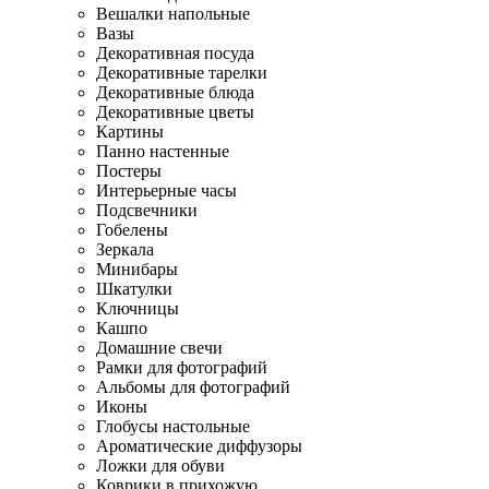
Вешалки напольные
Вазы
Декоративная посуда
Декоративные тарелки
Декоративные блюда
Декоративные цветы
Картины
Панно настенные
Постеры
Интерьерные часы
Подсвечники
Гобелены
Зеркала
Минибары
Шкатулки
Ключницы
Кашпо
Домашние свечи
Рамки для фотографий
Альбомы для фотографий
Иконы
Глобусы настольные
Ароматические диффузоры
Ложки для обуви
Коврики в прихожую