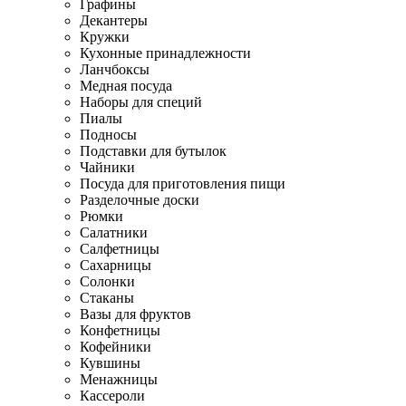
Графины
Декантеры
Кружки
Кухонные принадлежности
Ланчбоксы
Медная посуда
Наборы для специй
Пиалы
Подносы
Подставки для бутылок
Чайники
Посуда для приготовления пищи
Разделочные доски
Рюмки
Салатники
Салфетницы
Сахарницы
Солонки
Стаканы
Вазы для фруктов
Конфетницы
Кофейники
Кувшины
Менажницы
Кассероли