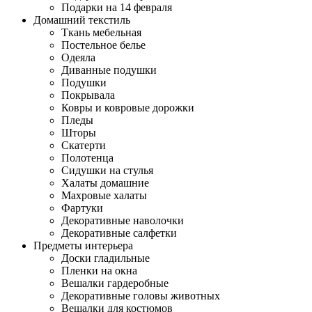
Подарки на 14 февраля
Домашний текстиль
Ткань мебельная
Постельное белье
Одеяла
Диванные подушки
Подушки
Покрывала
Ковры и ковровые дорожки
Пледы
Шторы
Скатерти
Полотенца
Сидушки на стулья
Халаты домашние
Махровые халаты
Фартуки
Декоративные наволочки
Декоративные салфетки
Предметы интерьера
Доски гладильные
Пленки на окна
Вешалки гардеробные
Декоративные головы животных
Вешалки для костюмов