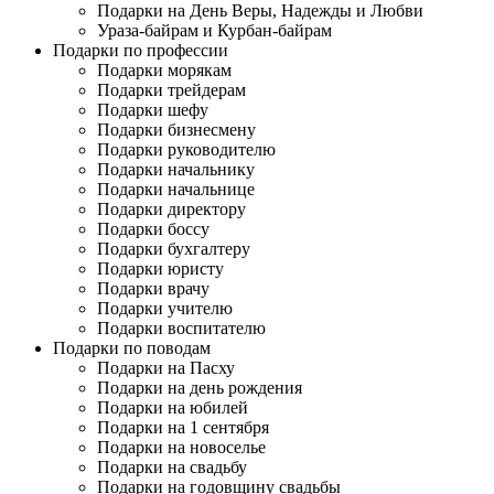
Подарки на День Веры, Надежды и Любви
Ураза-байрам и Курбан-байрам
Подарки по профессии
Подарки морякам
Подарки трейдерам
Подарки шефу
Подарки бизнесмену
Подарки руководителю
Подарки начальнику
Подарки начальнице
Подарки директору
Подарки боссу
Подарки бухгалтеру
Подарки юристу
Подарки врачу
Подарки учителю
Подарки воспитателю
Подарки по поводам
Подарки на Пасху
Подарки на день рождения
Подарки на юбилей
Подарки на 1 сентября
Подарки на новоселье
Подарки на свадьбу
Подарки на годовщину свадьбы