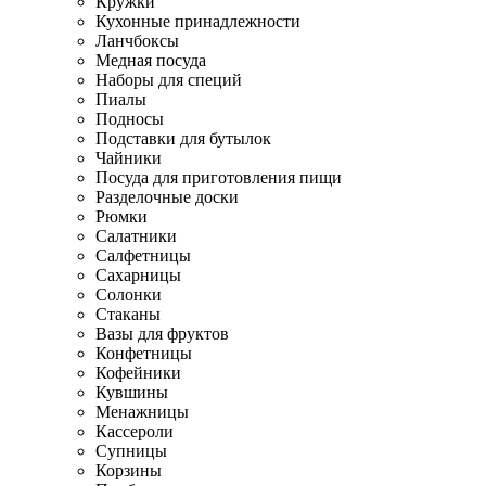
Кружки
Кухонные принадлежности
Ланчбоксы
Медная посуда
Наборы для специй
Пиалы
Подносы
Подставки для бутылок
Чайники
Посуда для приготовления пищи
Разделочные доски
Рюмки
Салатники
Салфетницы
Сахарницы
Солонки
Стаканы
Вазы для фруктов
Конфетницы
Кофейники
Кувшины
Менажницы
Кассероли
Супницы
Корзины