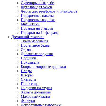
Сувениры к свадьбе
Футляры для очков
Чехлы для телефонов и планшетов
Подарочные пакеты
Подарочные коробки
Магнитики
Подарки на 8 марта
Подарки на 14 февраля
Домашний текстиль
Ткань мебельная
Постельное белье
Одеяла
Диванные подушки
Подушки
Покрывала
Ковры и ковровые дорожки
Пледы
Шторы
Скатерти
Полотенца
Сидушки на стулья
Халаты домашние
Махровые халаты
Фартуки
Декоративные наволочки