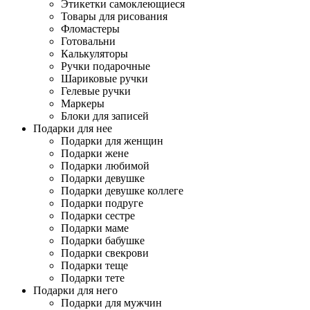
Этикетки самоклеющиеся
Товары для рисования
Фломастеры
Готовальни
Калькуляторы
Ручки подарочные
Шариковые ручки
Гелевые ручки
Маркеры
Блоки для записей
Подарки для нее
Подарки для женщин
Подарки жене
Подарки любимой
Подарки девушке
Подарки девушке коллеге
Подарки подруге
Подарки сестре
Подарки маме
Подарки бабушке
Подарки свекрови
Подарки теще
Подарки тете
Подарки для него
Подарки для мужчин