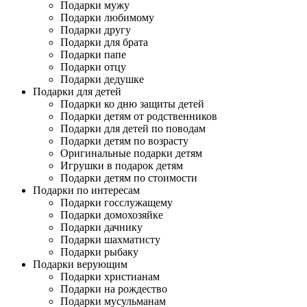
Подарки мужу
Подарки любимому
Подарки другу
Подарки для брата
Подарки папе
Подарки отцу
Подарки дедушке
Подарки для детей
Подарки ко дню защиты детей
Подарки детям от родственников
Подарки для детей по поводам
Подарки детям по возрасту
Оригинальные подарки детям
Игрушки в подарок детям
Подарки детям по стоимости
Подарки по интересам
Подарки госслужащему
Подарки домохозяйке
Подарки дачнику
Подарки шахматисту
Подарки рыбаку
Подарки верующим
Подарки христианам
Подарки на рождество
Подарки мусульманам