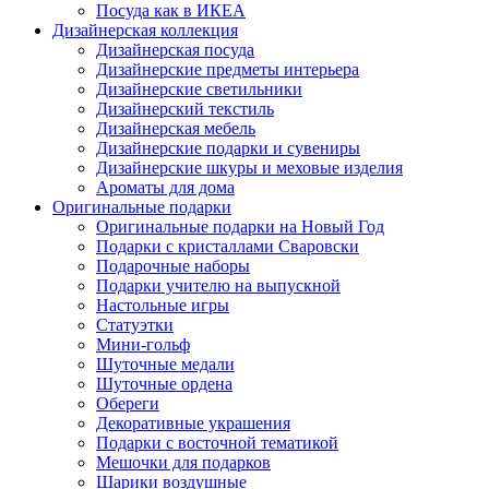
Посуда как в ИКЕА
Дизайнерская коллекция
Дизайнерская посуда
Дизайнерские предметы интерьера
Дизайнерские светильники
Дизайнерский текстиль
Дизайнерская мебель
Дизайнерские подарки и сувениры
Дизайнерские шкуры и меховые изделия
Ароматы для дома
Оригинальные подарки
Оригинальные подарки на Новый Год
Подарки с кристаллами Сваровски
Подарочные наборы
Подарки учителю на выпускной
Настольные игры
Статуэтки
Мини-гольф
Шуточные медали
Шуточные ордена
Обереги
Декоративные украшения
Подарки с восточной тематикой
Мешочки для подарков
Шарики воздушные