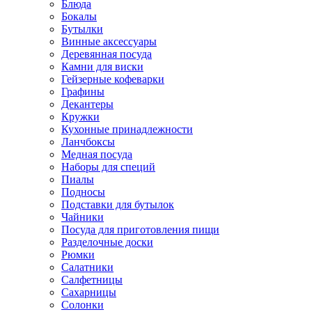
Блюда
Бокалы
Бутылки
Винные аксессуары
Деревянная посуда
Камни для виски
Гейзерные кофеварки
Графины
Декантеры
Кружки
Кухонные принадлежности
Ланчбоксы
Медная посуда
Наборы для специй
Пиалы
Подносы
Подставки для бутылок
Чайники
Посуда для приготовления пищи
Разделочные доски
Рюмки
Салатники
Салфетницы
Сахарницы
Солонки