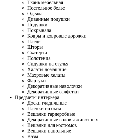
Ткань мебельная
Постельное белье
Одеяла
Диванные подушки
Подушки
Покрывала
Ковры и ковровые дорожки
Пледы
Шторы
Скатерти
Полотенца
Сидушки на стулья
Халаты домашние
Махровые халаты
Фартуки
Декоративные наволочки
Декоративные салфетки
Предметы интерьера
Доски гладильные
Пленки на окна
Вешалки гардеробные
Декоративные головы животных
Вешалки для костюмов
Вешалки напольные
Вазы