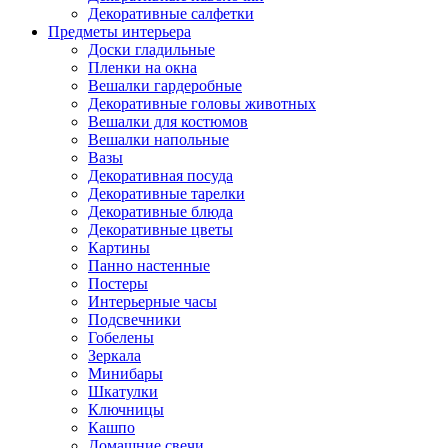
Декоративные салфетки
Предметы интерьера
Доски гладильные
Пленки на окна
Вешалки гардеробные
Декоративные головы животных
Вешалки для костюмов
Вешалки напольные
Вазы
Декоративная посуда
Декоративные тарелки
Декоративные блюда
Декоративные цветы
Картины
Панно настенные
Постеры
Интерьерные часы
Подсвечники
Гобелены
Зеркала
Минибары
Шкатулки
Ключницы
Кашпо
Домашние свечи