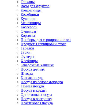
Стаканы
Вазы для фруктов
Конфетницы
Кофейники
Кувшины
Менажницы
Кассероли
Супницы
Корзины
Приборы для сервировки стола
Предметы сервировки стола
Тарелки
Турки
Фужеры
Хлебницы
Заварочные чайники
Посуда для чая
Штофы
Барная посуда
Посуда из белого фарфора
Темная посуда
Посуда в кредит
Однотонная посуда
Посуда в рассрочку
Пластиковая посуда