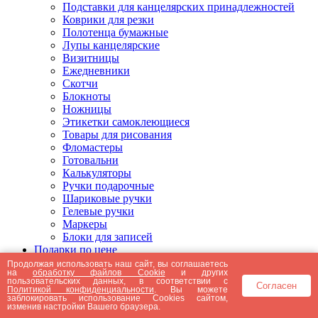
Подставки для канцелярских принадлежностей
Коврики для резки
Полотенца бумажные
Лупы канцелярские
Визитницы
Ежедневники
Скотчи
Блокноты
Ножницы
Этикетки самоклеющиеся
Товары для рисования
Фломастеры
Готовальни
Калькуляторы
Ручки подарочные
Шариковые ручки
Гелевые ручки
Маркеры
Блоки для записей
Подарки по цене
Подарки от 5000 рублей
Продолжая использовать наш сайт, вы соглашаетесь
на
обработку файлов Cookie
и других
Подарки до 5000 рублей
пользовательских данных, в соответствии с
Согласен
Подарки до 3000 рублей
Политикой конфиденциальности
. Вы можете
заблокировать использование Cookies сайтом,
Подарки до 2000 рублей
изменив настройки Вашего браузера.
Подарки до 1000 рублей